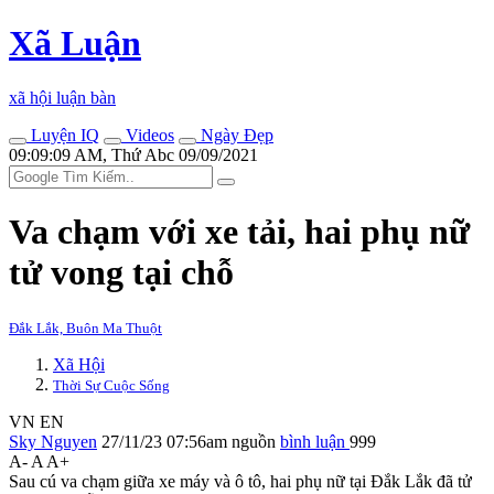
Xã Luận
xã hội luận bàn
Luyện IQ
Videos
Ngày Đẹp
09:09:09 AM, Thứ Abc 09/09/2021
Va chạm với xe tải, hai phụ nữ
t‌ử von‌g tại chỗ
Đắk Lắk, Buôn Ma Thuột
Xã Hội
Thời Sự Cuộc Sống
VN
EN
Sky Nguyen
27/11/23 07:56am
nguồn
bình luận
999
A-
A
A+
Sau cú va chạm giữa xe máy và ô tô, hai phụ nữ tại Đắk Lắk đã t‌ử