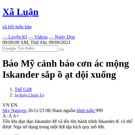
Xã Luận
xã hội luận bàn
Luyện IQ
Videos
Ngày Đẹp
09:09:09 AM, Thứ Abc 09/09/2021
Báo Mỹ cảnh báo cơn ác mộng
Iskander sắp ồ ạt dội xuống
Thế Giới
Sự Kiện Chính Trị
VN
EN
Sky Nguyen
26/11/23 08:36am
nguồn
bình luận
999
A-
A
A+
Tên lửa đạn đạo Iskander-M và tên lửa hành trình Iskander-K có thể
được Nga sử dụng trong một đợt tập kích quy mô lớn.