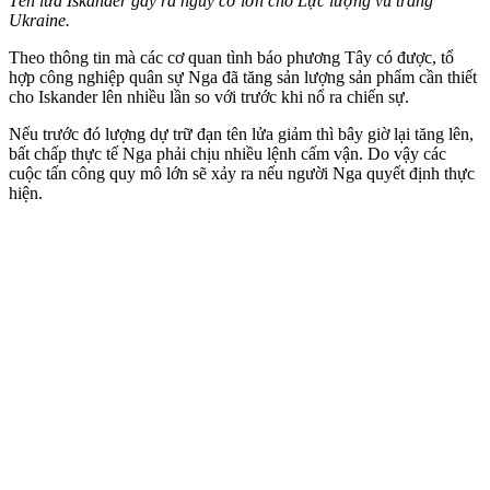
Tên lửa Iskander gây ra nguy cơ lớn cho Lực lượng vũ trang
Ukraine.
Theo thông tin mà các cơ quan tình báo phương Tây có được, tổ
hợp công nghiệp quân sự Nga đã tăng sản lượng sản phẩm cần thiết
cho Iskander lên nhiều lần so với trước khi nổ ra chiến sự.
Nếu trước đó lượng dự trữ đạn tên lửa giảm thì bây giờ lại tăng lên,
bất chấp thực tế Nga phải chịu nhiều lệnh cấm vận. Do vậy các
cuộc tấn công quy mô lớn sẽ xảy ra nếu người Nga quyết định thực
hiện.