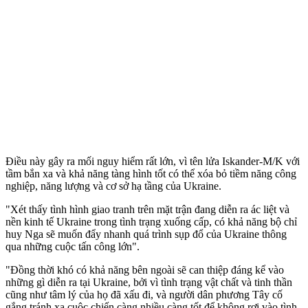
Điều này gây ra mối nguy hiểm rất lớn, vì tên lửa Iskander-M/K với
tầm bắn xa và khả năng tàng hình tốt có thể xóa bỏ tiềm năng công
nghiệp, năng lượng và cơ sở hạ tầng của Ukraine.
"Xét thấy tình hình giao tranh trên mặt trận đang diễn ra ác liệt và
nền kinh tế Ukraine trong tình trạng xuống cấp, có khả năng bộ chỉ
huy Nga sẽ muốn đẩy nhanh quá trình sụp đổ của Ukraine thông
qua những cuộc tấn công lớn".
"Đồng thời khó có khả năng bên ngoài sẽ can thiệp đáng kể vào
những gì diễn ra tại Ukraine, bởi vì tình trạng vật chất và tinh thần
cũng như tâm lý của họ đã xấu đi, và người dân phương Tây cố
gắng tránh xa cuộc chiến càng nhiều càng tốt để không rơi vào tình