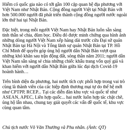
Hiếm có quốc gia nào có tới gần 100 cặp quan hệ địa phương với
Việt Nam như Nhật Bản. Cộng đồng người Việt tại Nhật Bản với
hơn 500.000 người đã phát triển thành cộng đồng người nước ngoài
lớn thứ hai tại Nhật Bản.
Đặc biệt, trong mỗi người Việt Nam hay Nhật Bản luôn sẵn sàng
tinh thần sẻ chia, đùm bọc. Điều đó được minh chứng qua hình ảnh
những dòng người Việt Nam xếp hàng dài trước cửa Đại sứ quán
Nhật Bản tại Hà Nội và Tổng lãnh sự quán Nhật Bản tại TP. Hồ
Chí Minh để quyên góp ủng hộ người dân Nhật Bản vượt qua
những khó khăn sau trận động đất, sóng thần năm 2011; người dân
Việt Nam sẵn sàng sẻ chia những chiếc khẩu trang vốn quý giá và
khan hiếm với người dân Nhật Bản giữa lúc đại dịch Covid-19
hoành hành…
Trên bình diện đa phương, hai nước tích cực phối hợp trong vai trò
cùng là thành viên của các hiệp định thương mại tự do thế hệ mới
như CPTPP, RCEP... Tại các diễn đàn khu vực và quốc tế như
ASEAN, APEC, Liên hợp quốc... hai nước luôn hợp tác chặt chẽ,
ủng hộ lẫn nhau, chung tay giải quyết các vấn đề quốc tế, khu vực
cùng quan tâm.
Chủ tịch nước Võ Văn Thưởng và Phu nhân. (Ảnh: QT)