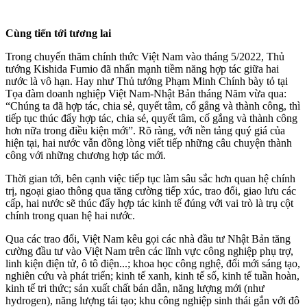
Cùng tiến tới tương lai
Trong chuyến thăm chính thức Việt Nam vào tháng 5/2022, Thủ
tướng Kishida Fumio đã nhấn mạnh tiềm năng hợp tác giữa hai
nước là vô hạn. Hay như Thủ tướng Phạm Minh Chính bày tỏ tại
Tọa đàm doanh nghiệp Việt Nam-Nhật Bản tháng Năm vừa qua:
“Chúng ta đã hợp tác, chia sẻ, quyết tâm, cố gắng và thành công, thì
tiếp tục thúc đẩy hợp tác, chia sẻ, quyết tâm, cố gắng và thành công
hơn nữa trong điều kiện mới”. Rõ ràng, với nền tảng quý giá của
hiện tại, hai nước vẫn đồng lòng viết tiếp những câu chuyện thành
công với những chương hợp tác mới.
Thời gian tới, bên cạnh việc tiếp tục làm sâu sắc hơn quan hệ chính
trị, ngoại giao thông qua tăng cường tiếp xúc, trao đổi, giao lưu các
cấp, hai nước sẽ thúc đẩy hợp tác kinh tế đúng với vai trò là trụ cột
chính trong quan hệ hai nước.
Qua các trao đổi, Việt Nam kêu gọi các nhà đầu tư Nhật Bản tăng
cường đầu tư vào Việt Nam trên các lĩnh vực công nghiệp phụ trợ,
linh kiện điện tử, ô tô điện...; khoa học công nghệ, đổi mới sáng tạo,
nghiên cứu và phát triển; kinh tế xanh, kinh tế số, kinh tế tuần hoàn,
kinh tế tri thức; sản xuất chất bán dẫn, năng lượng mới (như
hydrogen), năng lượng tái tạo; khu công nghiệp sinh thái gắn với đô