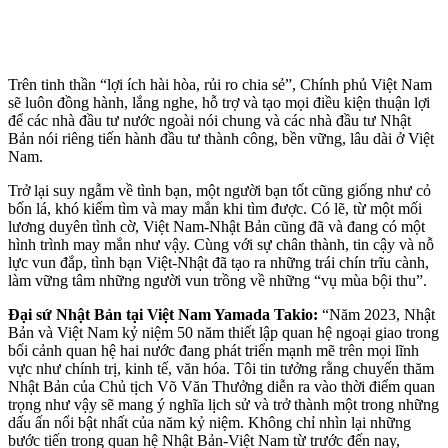
Trên tinh thần “lợi ích hài hòa, rủi ro chia sẻ”, Chính phủ Việt Nam
sẽ luôn đồng hành, lắng nghe, hỗ trợ và tạo mọi điều kiện thuận lợi
để các nhà đầu tư nước ngoài nói chung và các nhà đầu tư Nhật
Bản nói riêng tiến hành đầu tư thành công, bền vững, lâu dài ở Việt
Nam.
Trở lại suy ngẫm về tình bạn, một người bạn tốt cũng giống như cỏ
bốn lá, khó kiếm tìm và may mắn khi tìm được. Có lẽ, từ một mối
lương duyên tình cờ, Việt Nam-Nhật Bản cũng đã và đang có một
hình trình may mắn như vậy. Cùng với sự chân thành, tin cậy và nỗ
lực vun đắp, tình bạn Việt-Nhật đã tạo ra những trái chín trĩu cành,
làm vững tâm những người vun trồng về những “vụ mùa bội thu”.
Đại sứ Nhật Bản tại Việt Nam Yamada Takio:
“Năm 2023, Nhật
Bản và Việt Nam kỷ niệm 50 năm thiết lập quan hệ ngoại giao trong
bối cảnh quan hệ hai nước đang phát triển mạnh mẽ trên mọi lĩnh
vực như chính trị, kinh tế, văn hóa. Tôi tin tưởng rằng chuyến thăm
Nhật Bản của Chủ tịch Võ Văn Thưởng diễn ra vào thời điểm quan
trọng như vậy sẽ mang ý nghĩa lịch sử và trở thành một trong những
dấu ấn nổi bật nhất của năm kỷ niệm. Không chỉ nhìn lại những
bước tiến trong quan hệ Nhật Bản-Việt Nam từ trước đến nay,