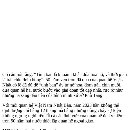
Có câu nói rằng: “Tình bạn là khoảnh khắc đóa hoa nở, và thời gian
là trái chín đơm bông”. 50 năm vẹn tròn đã qua của quan hệ Việt -
Nhật có lẽ đã đủ để “tình bạn” ấy từ nở hoa, đơm trái, chín muồi,
đưa quan hệ hai nước bước vào giai đoạn tốt đẹp nhất, rực rỡ như
những tia sáng đầu tiên của bình minh xứ sở Phù Tang.
Với mối quan hệ Việt Nam-Nhật Bản, năm 2023 hẳn không thể
định lượng chỉ bằng 12 tháng mà bằng những dòng chảy sự kiện
không ngưng nghỉ trên tất cả các lĩnh vực của quan hệ để kỷ niệm
tròn 50 năm hai nước thiết lập quan hệ ngoại giao.