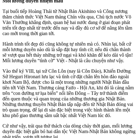
Mối lương duyên nhiệm màu
Tại buổi tiếp Hoàng Thái tử Nhật Bản Akishino và Công nương
thăm chính thức Việt Nam tháng Chín vừa qua, Chủ tịch nước Võ
Văn Thưởng khẳng định, quan hệ hai nước đang ở giai đoạn phát
triển tốt đẹp nhất từ trước đến nay và đầy đủ cơ sở để nâng lên tầm
cao mới trong thời gian tới.
Hành trình tốt đẹp đó cũng không tự nhiên mà có. Nhìn lại, bất cứ
mỗi lương duyên nào dù là sắp đặt hay tình cờ, nếu đủ chân thành
sẽ vượt qua hết thảy những trở ngại và khó khăn để kéo dài vô tận!
Mối lương duyên “tình cờ” Việt - Nhật là câu chuyện như vậy.
Vào thế kỷ VIII, tại xứ Côn Lôn (nay là Côn Đảo), Khiển Đường
Sứ Heguri Hironari lưu lạc và tình cờ đặt chân lên hòn đảo ngoài
khơi Nam Bộ, được cho là một trong những người Nhật Bản đầu
tiên tới Việt Nam. Thương cảng Faifo - Hội An, khi đó là cảng nằm
trên “con đường tơ lụa biển” nối liền Đông – Tây trở thành điểm
đến quen thuộc và quan trọng của những thương gia Nhật Bản.
Những thương thuyền Nhật Bản tấp nập đến từ Nhật Bản đóng vai
trò quan trọng, để lại di sản đặc biệt trong việc hình thành lên một
khu phố giao thương sầm uất bậc nhất Việt Nam lúc đó.
Cứ như vậy, trải qua thử thách của dòng chảy thời gian, mối lương
duyên đặc biệt gắn bó hai dân tộc Việt Nam-Nhật Bản không ngừng
phát triển, vươn tới tương lai.