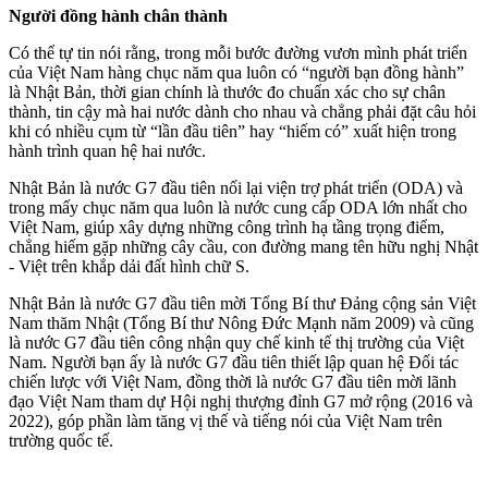
Người đồng hành chân thành
Có thể tự tin nói rằng, trong mỗi bước đường vươn mình phát triển
của Việt Nam hàng chục năm qua luôn có “người bạn đồng hành”
là Nhật Bản, thời gian chính là thước đo chuẩn xác cho sự chân
thành, tin cậy mà hai nước dành cho nhau và chẳng phải đặt câu hỏi
khi có nhiều cụm từ “lần đầu tiên” hay “hiếm có” xuất hiện trong
hành trình quan hệ hai nước.
Nhật Bản là nước G7 đầu tiên nối lại viện trợ phát triển (ODA) và
trong mấy chục năm qua luôn là nước cung cấp ODA lớn nhất cho
Việt Nam, giúp xây dựng những công trình hạ tầng trọng điểm,
chẳng hiếm gặp những cây cầu, con đường mang tên hữu nghị Nhật
- Việt trên khắp dải đất hình chữ S.
Nhật Bản là nước G7 đầu tiên mời Tổng Bí thư Đảng cộn‌g sả‌n Việt
Nam thăm Nhật (Tổng Bí thư Nông Đức Mạnh năm 2009) và cũng
là nước G7 đầu tiên công nhận quy chế kinh tế thị trường của Việt
Nam. Người bạn ấy là nước G7 đầu tiên thiết lập quan hệ Đối tác
chiến lược với Việt Nam, đồng thời là nước G7 đầu tiên mời lãnh
đạo Việt Nam tham dự Hội nghị thượng đỉnh G7 mở rộng (2016 và
2022), góp phần làm tăng vị thế và tiếng nói của Việt Nam trên
trường quốc tế.