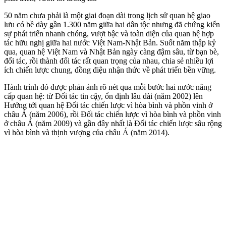
50 năm chưa phải là một giai đoạn dài trong lịch sử quan hệ giao
lưu có bề dày gần 1.300 năm giữa hai dân tộc nhưng đã chứng kiến
sự phát triển nhanh chóng, vượt bậc và toàn diện của quan hệ hợp
tác hữu nghị giữa hai nước Việt Nam-Nhật Bản. Suốt năm thập kỷ
qua, quan hệ Việt Nam và Nhật Bản ngày càng đậm sâu, từ bạn bè,
đối tác, rồi thành đối tác rất quan trọng của nhau, chia sẻ nhiều lợi
ích chiến lược chung, đồng điệu nhận thức về phát triển bền vững.
Hành trình đó được phản ánh rõ nét qua mỗi bước hai nước nâng
cấp quan hệ: từ Đối tác tin cậy, ổn định lâu dài (năm 2002) lên
Hướng tới quan hệ Đối tác chiến lược vì hòa bình và phồn vinh ở
châu Á (năm 2006), rồi Đối tác chiến lược vì hòa bình và phồn vinh
ở châu Á (năm 2009) và gần đây nhất là Đối tác chiến lược sâu rộng
vì hòa bình và thịnh vượng của châu Á (năm 2014).