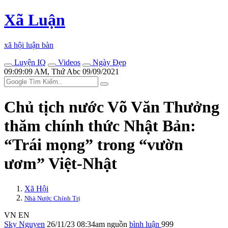
Xã Luận
xã hội luận bàn
Luyện IQ
Videos
Ngày Đẹp
09:09:09 AM, Thứ Abc 09/09/2021
Chủ tịch nước Võ Văn Thưởng
thăm chính thức Nhật Bản:
“Trái mọng” trong “vườn
ươm” Việt-Nhật
Xã Hội
Nhà Nước Chính Trị
VN
EN
Sky Nguyen
26/11/23 08:34am
nguồn
bình luận
999