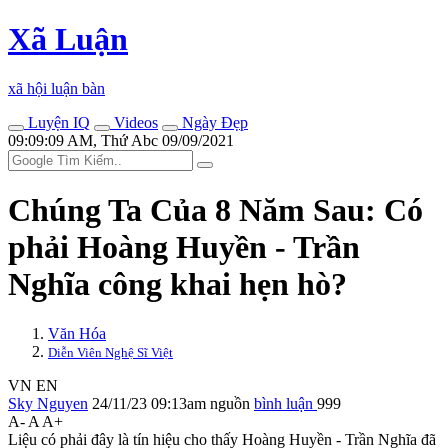
Xã Luận
xã hội luận bàn
Luyện IQ
Videos
Ngày Đẹp
09:09:09 AM, Thứ Abc 09/09/2021
Chúng Ta Của 8 Năm Sau: Có
phải Hoàng Huyền - Trần
Nghĩa công khai hẹn hò?
Văn Hóa
Diễn Viên Nghệ Sĩ Việt
VN
EN
Sky Nguyen
24/11/23 09:13am
nguồn
bình luận
999
A-
A
A+
Liệu có phải đây là tín hiệu cho thấy Hoàng Huyền - Trần Nghĩa đã