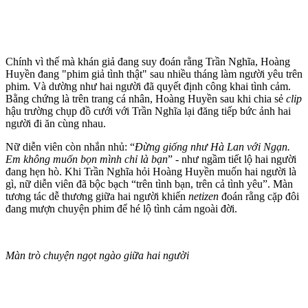
Chính vì thế mà khán giả đang suy đoán rằng Trần Nghĩa, Hoàng
Huyền đang "phim giả tình thật" sau nhiều tháng làm người yêu trên
phim. Và dường như hai người đã quyết định công khai tình cảm.
Bằng chứng là trên trang cá nhân, Hoàng Huyền sau khi chia sẻ
clip
hậu trường chụp đồ cưới với Trần Nghĩa lại đăng tiếp bức ảnh hai
người đi ăn cùng nhau.
Nữ diễn viên còn nhắn nhủ: “
Đừng giống như Hà Lan với Ngạn.
Em không muốn bọn mình chỉ là bạn
” - như ngầm tiết lộ hai người
đang hẹn hò. Khi Trần Nghĩa hỏi Hoàng Huyền muốn hai người là
gì, nữ diễn viên đã bộc bạch “trên tình bạn, trên cả tình yêu”. Màn
tương tác dễ thương giữa hai người khiến
netizen
đoán rằng cặp đôi
đang mượn chuyện phim để hé lộ tình cảm ngoài đời.
Màn trò chuyện ngọt ngào giữa hai người