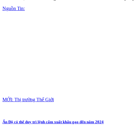
Nguồn Tin:
MỚI: Thị trường Thế Giới
Ấn Độ có thể duy trì lệnh cấm xuất khẩu gạo đến năm 2024