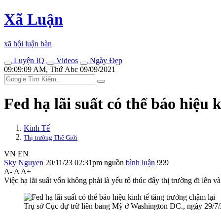
Xã Luận
xã hội luận bàn
Luyện IQ
Videos
Ngày Đẹp
09:09:09 AM, Thứ Abc 09/09/2021
Fed hạ lãi suất có thể báo hiệu 
Kinh Tế
Thị trường Thế Giới
VN
EN
Sky Nguyen
20/11/23 02:31pm
nguồn
bình luận
999
A-
A
A+
Việc hạ lãi suất vốn không phải là yếu tố thúc đẩy thị trường đi lên 
Trụ sở Cục dự trữ liên bang Mỹ ở Washington DC., ngày 29