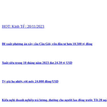
HOT: Kinh Tế : 20/11/2023
Đề xuất phương án xây cầu Cần Giờ, vốn đầu tư hơn 10.500 tỷ đồng
Xuất siêu trong 10 tháng năm 2023 đạt 24,59 tỷ USD
Tỷ giá hạ nhiệt, rời mốc 24.000 đồng/USD
Kiến nghị doanh nghiệp trả lương, thưởng cho người lao động trước Tết 20 ng