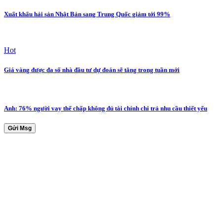
Xuất khẩu hải sản Nhật Bản sang Trung Quốc giảm tới 99%
Hot
Giá vàng được đa số nhà đầu tư dự đoán sẽ tăng trong tuần mới
Anh: 76% người vay thế chấp không đủ tài chính chi trả nhu cầu thiết yếu
Gửi Msg