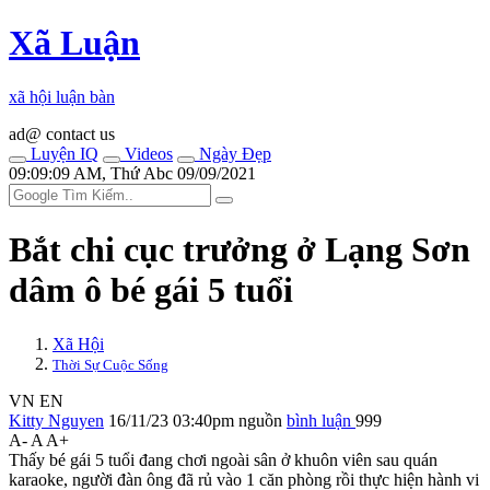
Xã Luận
xã hội luận bàn
ad@ contact us
Luyện IQ
Videos
Ngày Đẹp
09:09:09 AM, Thứ Abc 09/09/2021
Bắt chi cục trưởng ở Lạng Sơn
dâ‌m ô bé gái 5 tuổi
Xã Hội
Thời Sự Cuộc Sống
VN
EN
Kitty Nguyen
16/11/23 03:40pm
nguồn
bình luận
999
A-
A
A+
Thấy bé gái 5 tuổi đang chơi ngoài sân ở khuôn viên sau quán
karaoke, người đàn ông đã rủ vào 1 căn phòng rồi thực hiện hành vi