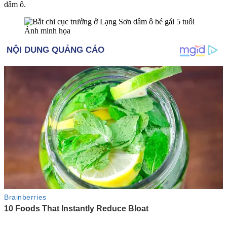
dâ‌m ô.
Ảnh minh họa