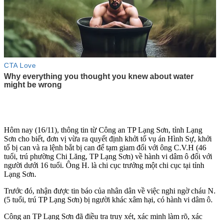
Hôm nay (16/11), thông tin từ Công an TP Lạng Sơn, tỉnh Lạng
Sơn cho biết, đơn vị vừa ra quyết định khởi tố vụ án Hình Sự, khởi
tố bị can và ra lệnh bắt bị can để tạm giam đối với ông C.V.H (46
tuổi, trú phường Chi Lăng, TP Lạng Sơn) về hành vi dâ‌m ô đối với
người dưới 16 tuổi. Ông H. là chi cục trưởng một chi cục tại tỉnh
Lạng Sơn.
Trước đó, nhận được tin báo của nhân dân về việc nghi ngờ cháu N.
(5 tuổi, trú TP Lạng Sơn) bị người khác xâ‌ּm hạ‌ּi, có hành vi dâ‌m ô.
Công an TP Lạng Sơn đã điều tra truy xét, xác minh làm rõ, xác