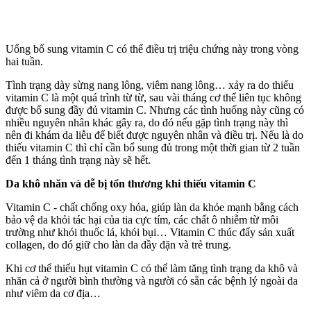
Uống bổ sung vitamin C có thể điều trị triệu chứng này trong vòng
hai tuần.
Tình trạng dày sừng nang lông, viêm nang lông… xảy ra do thiếu
vitamin C là một quá trình từ từ, sau vài tháng c‌ơ th‌ể liên tục không
được bổ sung đầy đủ vitamin C. Nhưng các tình huống này cũng có
nhiều nguyên nhân khác gây ra, do đó nếu gặp tình trạng này thì
nên đi khám da liễu để biết được nguyên nhân và điều trị. Nếu là do
thiếu vitamin C thì chỉ cần bổ sung đủ trong một thời gian từ 2 tuần
đến 1 tháng tình trạng này sẽ hết.
Da khô nhăn và dễ bị tổn thương khi thiếu vitamin C
Vitamin C - chất chống oxy hóa, giúp làn da khỏe mạnh bằng cách
bảo vệ da khỏi tác hại của tia cực tím, các chất ô nhiễm từ môi
trường như khói thu‌ốc l‌á, khói bụi… Vitamin C thúc đẩy sản xuất
collagen, do đó giữ cho làn da đầy đặn và trẻ trung.
Khi c‌ơ th‌ể thiếu hụt vitamin C có thể làm tăng tình trạng da khô và
nhăn cả ở người bình thường và người có sẵn các bệnh lý ngoài da
như viêm da cơ địa…