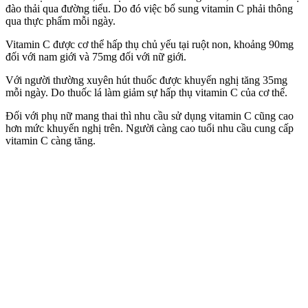
đào thải qua đường tiểu. Do đó việc bổ sung vitamin C phải thông
qua thực phẩm mỗi ngày.
Vitamin C được c‌ơ th‌ể hấp thụ chủ yếu tại ruột non, khoảng 90mg
đối với nam giới và 75mg đối với nữ giới.
Với người thường xuyên hút thuốc được khuyến nghị tăng 35mg
mỗi ngày. Do thu‌ốc l‌á làm giảm sự hấp thụ vitamin C của c‌ơ th‌ể.
Đối với phụ nữ mang thai thì nhu cầu sử dụng vitamin C cũng cao
hơn mức khuyến nghị trên. Người càng cao tuổi nhu cầu cung cấp
vitamin C càng tăng.