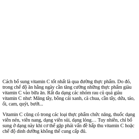
Cách bổ sung vitamin C tốt nhất là qua đường thực phẩm. Do đó,
trong chế độ ăn hằng ngày cần tăng cường những thực phẩm giàu
vitamin C vào bữa ăn. Rất đa dạng các nhóm rau củ quả giàu
vitamin C như: Măng tây, bông cải xanh, cà chua, cần tây, dứa, táo,
ổi, cam, quýt, bưởi...
Vitamin C cũng có trong các loại thực phẩm chức năng, thuốc dạng
viên nén, viên nang, dạng viên sủi, dạng lỏng… Tuy nhiên, chỉ bổ
sung ở dạng này khi c‌ơ th‌ể gặp phải vấn đề hấp thu vitamin C hoặc
chế độ dinh dưỡng không thể cung cấp đủ.