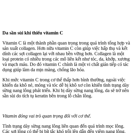
Da sần sùi khi thiếu vitamin C
Vitamin C là một thành phần quan trọng trong quá trình tổng hợp và
sản xuất collagen. Hơn nữa vitamin C còn giúp việc hấp thụ và kết
dính các sợi collagen lại với nhau bền vững hơn. Collagen là một
loại protein có nhiều trong các mô liên kết như tóc, da, khớp, xương
và mạch máu. Do đó vitamin C chính là một vi chất gián tiếp có tác
dụng giúp làm da mịn màng, chống lão hóa.
Khi mức vitamin C trong c‌ơ th‌ể thấp hơn bình thường, ngoài việc
khiến da khô nẻ, móng và tóc dễ bị khô xơ còn khiến tình trạng dày
sừng nang lông phát triển. Khi bị dày sừng nang lông, da sẽ trở nên
sần sùi do tích tụ keratin bên trong lỗ chân lông.
Vitamin đóng vai trò quan trọng đối với c‌ơ th‌ể.
Tình trạng dày sừng nang lông liên quan đến quá trình mọc lông.
Các sợi lông có thể bị bít tắc khó trồi lên dẫn đến viêm nang lông.