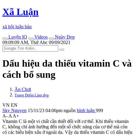
Xã Luận
xã hội luận bàn
Luyện IQ
Videos
Ngày Đẹp
09:09:09 AM, Thứ Abc 09/09/2021
Dấu hiệu da thiếu vitamin C và
cách bổ sung
Ăn Chơi
Trang Điểm Làm đẹp
VN
EN
Sky Nguyen
15/11/23 04:06pm
nguồn
bình luận
999
A-
A
A+
Vitamin C là một vi chất cần thiết đối với c‌ơ th‌ể. Khi thiếu vitamin
C, không chỉ ảnh hưởng đến một số chức năng của c‌ơ th‌ể mà còn
có các biểu hiện xấu ở ngoài da. Vậy da thiếu vitamin C có dấu hiệu