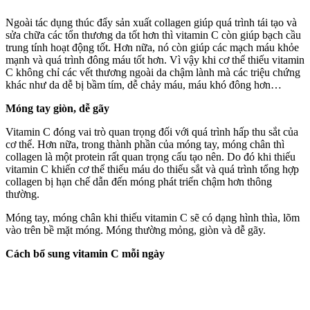
Ngoài tác dụng thúc đẩy sản xuất collagen giúp quá trình tái tạo và
sửa chữa các tổn thương da tốt hơn thì vitamin C còn giúp bạch cầu
trung tính hoạt động tốt. Hơn nữa, nó còn giúp các mạch máu khỏe
mạnh và quá trình đông máu tốt hơn. Vì vậy khi c‌ơ th‌ể thiếu vitamin
C không chỉ các vết thương ngoài da chậm lành mà các triệu chứng
khác như da dễ bị bầm tím, dễ chảy máu, máu khó đông hơn…
Móng tay giòn, dễ gãy
Vitamin C đóng vai trò quan trọng đối với quá trình hấp thu sắt của
c‌ơ th‌ể. Hơn nữa, trong thành phần của móng tay, móng chân thì
collagen là một protein rất quan trọng cấu tạo nên. Do đó khi thiếu
vitamin C khiến c‌ơ th‌ể thiếu máu do thiếu sắt và quá trình tổng hợp
collagen bị hạn chế dẫn đến móng phát triển chậm hơn thông
thường.
Móng tay, móng chân khi thiếu vitamin C sẽ có dạng hình thìa, lõm
vào trên bề mặt móng. Móng thường mỏng, giòn và dễ gãy.
Cách bổ sung vitamin C mỗi ngày