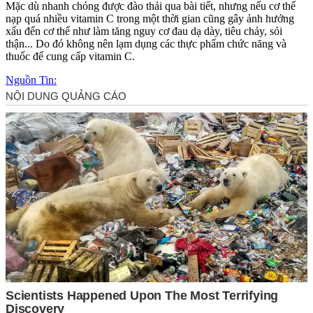
Mặc dù nhanh chóng được đào thải qua bài tiết, nhưng nếu c‌ơ th‌ể
nạp quá nhiều vitamin C trong một thời gian cũng gây ảnh hưởng
xấu đến c‌ơ th‌ể như làm tăng nguy cơ đau dạ dày, tiêu chảy, sỏi
thận... Do đó không nên lạ‌m dụn‌g các thực phẩm chức năng và
thuốc để cung cấp vitamin C.
Nguồn Tin: