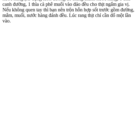
canh đường, 1 thìa cà phê muối vào đảo đều cho thịt ngấm gia vị.
Nếu không quen tay thì bạn nên trộn hỗn hợp sốt trước gồm đường,
mắm, muối, nước hàng đánh đều. Lúc rang thịt chỉ cần đổ một lần
vào.