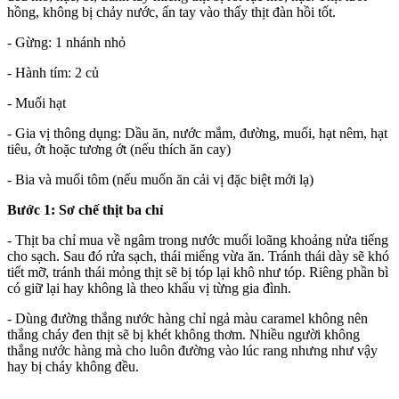
hồng, không bị chảy nước, ấn tay vào thấy thịt đàn hồi tốt.
- Gừng: 1 nhánh nhỏ
- Hành tím: 2 củ
- Muối hạt
- Gia vị thông dụng: Dầu ăn, nước mắm, đường, muối, hạt nêm, hạt
tiêu, ớt hoặc tương ớt (nếu thích ăn cay)
- Bia và muối tôm (nếu muốn ăn cải vị đặc biệt mới lạ)
Bước 1: Sơ chế thịt ba chỉ
- Thịt ba chỉ mua về ngâm trong nước muối loãng khoảng nửa tiếng
cho sạch. Sau đó rửa sạch, thái miếng vừa ăn. Tránh thái dày sẽ khó
tiết mỡ, tránh thái mỏng thịt sẽ bị tóp lại khô như tóp. Riêng phần bì
có giữ lại hay không là theo khẩu vị từng gia đình.
- Dùng đường thắng nước hàng chỉ ngả màu caramel không nên
thắng cháy đen thịt sẽ bị khét không thơm. Nhiều người không
thắng nước hàng mà cho luôn đường vào lúc rang nhưng như vậy
hay bị cháy không đều.