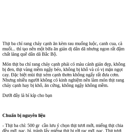
Thịt ba chỉ rang cháy cạnh ăn kèm rau muống luộc, canh cua, cà
muối... thì tạo nên một bữa ăn giản dị dân dã nhưng ngon rất đậm
chất làng quê dân dã Bắc Bộ.
Món thịt ba chỉ rang cháy cạnh phải có màu cánh gián đẹp, không
bị đen, thịt vàng mềm ngậy béo, không bị khô và có vị mặn ngọt
cay. Đặc biệt mùi thịt xém cạnh thơm không ngấy rất đưa cơm.
Nhưng nhiều người không có kinh nghiệm nên làm món thịt rang
cháy cạnh hay bị khô, ăn cứng, không ngậy không mềm.
Dưới đây là bí kíp cho bạn
Chuẩn bị nguyên liệu
- Thịt ba chỉ: 500 gr cần lưu ý chọn thịt tươi mới, miếng thịt chia
đều mỡ, nạc, bì, tránh lấy miếng thịt bị rời rạc mỡ, nạc. Thịt tươi