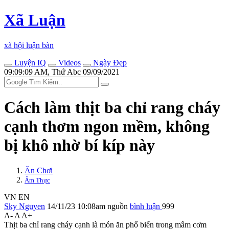
Xã Luận
xã hội luận bàn
Luyện IQ
Videos
Ngày Đẹp
09:09:09 AM, Thứ Abc 09/09/2021
Cách làm thịt ba chỉ rang cháy
cạnh thơm ngon mềm, không
bị khô nhờ bí kíp này
Ăn Chơi
Ẩm Thực
VN
EN
Sky Nguyen
14/11/23 10:08am
nguồn
bình luận
999
A-
A
A+
Thịt ba chỉ rang cháy cạnh là món ăn phổ biến trong mâm cơm