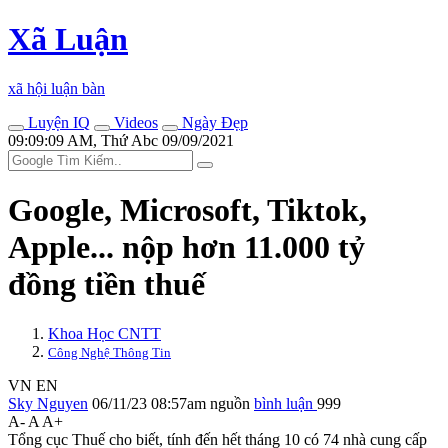
Xã Luận
xã hội luận bàn
Luyện IQ
Videos
Ngày Đẹp
09:09:09 AM, Thứ Abc 09/09/2021
Google, Microsoft, Tiktok,
Apple... nộp hơn 11.000 tỷ
đồng tiền thuế
Khoa Học CNTT
Công Nghệ Thông Tin
VN
EN
Sky Nguyen
06/11/23 08:57am
nguồn
bình luận
999
A-
A
A+
Tổng cục Thuế cho biết, tính đến hết tháng 10 có 74 nhà cung cấp