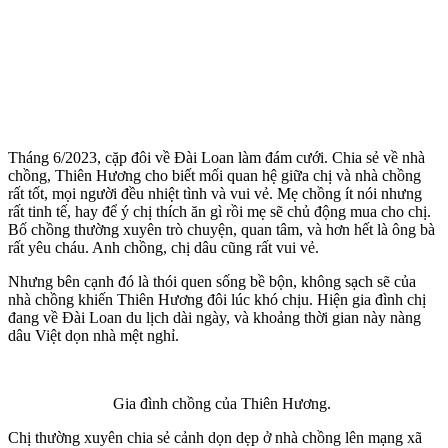
Tháng 6/2023, cặp đôi về Đài Loan làm đám cưới. Chia sẻ về nhà
chồng, Thiên Hương cho biết mối quan hệ giữa chị và nhà chồng
rất tốt, mọi người đều nhiệt tình và vui vẻ. Mẹ chồng ít nói nhưng
rất tinh tế, hay để ý chị thích ăn gì rồi mẹ sẽ chủ động mua cho chị.
Bố chồng thường xuyên trò chuyện, quan tâm, và hơn hết là ông bà
rất yêu cháu. Anh chồng, chị dâu cũng rất vui vẻ.
Nhưng bên cạnh đó là thói quen sống bề bộn, không sạch sẽ của
nhà chồng khiến Thiên Hương đôi lúc khó chịu. Hiện gia đình chị
đang về Đài Loan du lịch dài ngày, và khoảng thời gian này nàng
dâu Việt dọn nhà mệt nghỉ.
Gia đình chồng của Thiên Hương.
Chị thường xuyên chia sẻ cảnh dọn dẹp ở nhà chồng lên mạng xã