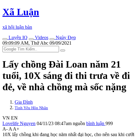
Xã Luận
xã hội luận bàn
Luyện IQ
Videos
Ngày Đẹp
09:09:09 AM, Thứ Abc 09/09/2021
Lấy chồng Đài Loan năm 21
tuổi, 10X sáng đi thi trưa về đi
đẻ, về nhà chồng mà sốc nặng
Gia Đình
Tình Yêu Hôn Nhân
VN
EN
Lovelife Nguyen
04/11/23 08:47am
nguồn
bình luận
999
A-
A
A+
10X lấy chồng khi đang học năm nhất đại học, cho nên sau khi cưới