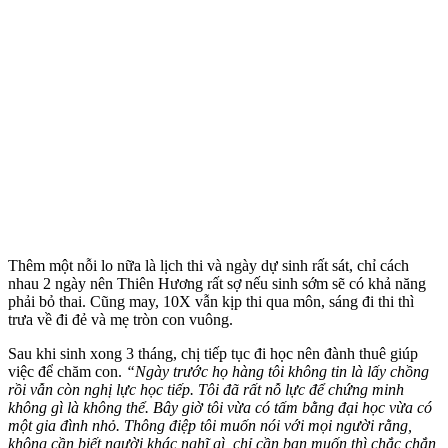
Thêm một nỗi lo nữa là lịch thi và ngày dự sinh rất sát, chỉ cách
nhau 2 ngày nên Thiên Hương rất sợ nếu sinh sớm sẽ có khả năng
phải bỏ thai. Cũng may, 10X vẫn kịp thi qua môn, sáng đi thi thì
trưa về đi đẻ và mẹ tròn con vuông.
Sau khi sinh xong 3 tháng, chị tiếp tục đi học nên đành thuê giúp
việc để chăm con.
“Ngày trước họ hàng tôi không tin là lấy chồng
rồi vẫn còn nghị lực học tiếp. Tôi đã rất nỗ lực để chứng minh
không gì là không thể. Bây giờ tôi vừa có tấm bằng đại học vừa có
một gia đình nhỏ. Thông điệp tôi muốn nói với mọi người rằng,
không cần biết người khác nghĩ gì, chỉ cần bạn muốn thì chắc chắn