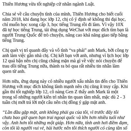
Thiên Hương vừa tốt nghiệp cử nhân ngành Luật.
Chia sẻ về câu chu‌yện tìn‌h của mình, Thiên Hương cho biết cuối
năm 2018, khi đang học lớp 12, chị có ý định sẽ không thi đại học,
chỉ muốn học xong cấp 3, học tiếng Trung rồi đi làm. Vì vậy 10X
đã tự học tiếng Trung, tải ứng dụng WeChat với mục đích tìm bạn là
người Trung Quốc để trò chuyện, nâng cao khả năng giao tiếp bằng
tiếng Trung.
Chị quét vị trí quanh đây và vô tình “va phải” anh Mark, bởi công ty
anh làm việc gần nhà chị. Chị kết bạn với anh, nhưng vì lịch học lớp
12 quá bận nên chị cũng chẳng mặn mà gì về việc nói chuyện để
trau dồi tiếng Trung nữa, thành ra bỏ qua rất nhiều tin nhắn làm
quen từ anh.
Hơn nữa, ứng dụng này có nhiều người xấu nhắn tin đến cho Thiên
Hương với mục đích không lành mạnh nên chị cũng ít truy cập. Khi
gần thi tốt nghiệp lớp 12, cô nàng Gen Z thấy anh Mark là một
trong số những người kiên trì nhắn tin quan tâm nhất, mặc dù 2 - 3
tuần chị mới trả lời một câu nên chị đồng ý gặp mặt anh.
“Lần đầu gặp mặt, anh không phải gu của tôi, vì trước đấy tôi
chưa bao giờ quen bạn trai ngoại quốc và lớn hơn nhiều tuổi như
vậy. Anh hơn tôi những một giáp. Hơn nữa, tính anh hơi điềm đạm,
còn tôi là người vui vẻ, hài hước nên tôi thích người có cùng tần số