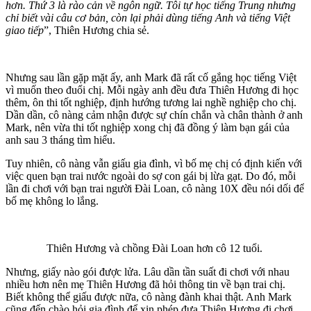
hơn. Thứ 3 là rào cản về ngôn ngữ. Tôi tự học tiếng Trung nhưng
chỉ biết vài câu cơ bản, còn lại phải dùng tiếng Anh và tiếng Việt
giao tiếp
”, Thiên Hương chia sẻ.
Nhưng sau lần gặp mặt ấy, anh Mark đã rất cố gắng học tiếng Việt
vì muốn theo đuổi chị. Mỗi ngày anh đều đưa Thiên Hương đi học
thêm, ôn thi tốt nghiệp, định hướng tương lai nghề nghiệp cho chị.
Dần dần, cô nàng cảm nhận được sự chín chắn và chân thành ở anh
Mark, nên vừa thi tốt nghiệp xong chị đã đồng ý làm bạn gái của
anh sau 3 tháng tìm hiểu.
Tuy nhiên, cô nàng vẫn giấu gia đình, vì bố mẹ chị có định kiến với
việc quen bạn trai nước ngoài do sợ con gái bị lừa gạt. Do đó, mỗi
lần đi chơi với bạn trai người Đài Loan, cô nàng 10X đều nói dối để
bố mẹ không lo lắng.
Thiên Hương và chồng Đài Loan hơn cô 12 tuổi.
Nhưng, giấy nào gói được lửa. Lâu dần tần suất đi chơi với nhau
nhiều hơn nên mẹ Thiên Hương đã hỏi thông tin về bạn trai chị.
Biết không thể giấu được nữa, cô nàng đành khai thật. Anh Mark
cũng đến chào hỏi gia đình để xin phép đưa Thiên Hương đi chơi