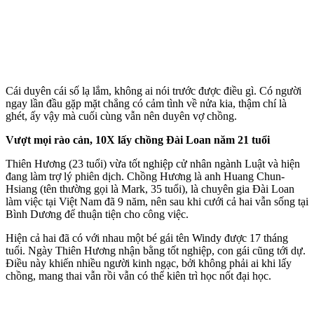
Cái duyên cái số lạ lắm, không ai nói trước được điều gì. Có người
ngay lần đầu gặp mặt chẳng có cảm tình về nửa kia, thậm chí là
ghét, ấy vậy mà cuối cùng vẫn nên duyên vợ chồng.
Vượt mọi rào cản, 10X lấy chồng Đài Loan năm 21 tuổi
Thiên Hương (23 tuổi) vừa tốt nghiệp cử nhân ngành Luật và hiện
đang làm trợ lý phiên dịch. Chồng Hương là anh Huang Chun-
Hsiang (tên thường gọi là Mark, 35 tuổi), là chuyên gia Đài Loan
làm việc tại Việt Nam đã 9 năm, nên sau khi cưới cả hai vẫn sống tại
Bình Dương để thuận tiện cho công việc.
Hiện cả hai đã có với nhau một bé gái tên Windy được 17 tháng
tuổi. Ngày Thiên Hương nhận bằng tốt nghiệp, con gái cũng tới dự.
Điều này khiến nhiều người kinh ngạc, bởi không phải ai khi lấy
chồng, mang thai vẫn rồi vẫn có thể kiên trì học nốt đại học.