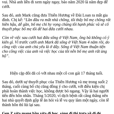
vui. Nhà anh liền đi xem ngày ngay, bảo năm 2020 là năm đẹp để
cưới.
Sau đó, anh Mark cũng đưa Thiên Hương về Đài Loan ra mắt gia
đình. Chị kể: “
Lần đầu ra mắt nhà chồng, tôi thấy bố mẹ chồng rất
hiền hậu, dễ gần, bố mẹ chỉ hy vọng chúng tôi hạnh phúc và sẽ cố
thuyết phục bố mẹ tôi để hai đứa cưới nhau.
Còn về việc sau cưới hai đứa sống ở Việt Nam, ông bà không có ý
kiến gì. Vì trước cưới anh Mark đã sống ở Việt Nam 4 năm rồi, do
công việc của anh chủ yếu là ở đây. Sống ở Việt Nam thuận tiện
cho công việc của anh và việc học của tôi nên bố mẹ anh rất ủng
hộ”.
Hiện cặp đôi đã có với nhau một cô con gái 17 tháng tuổi.
Sau đó, dưới sự thuyết phục của Thiên Hương và mẹ trong suốt 2
tháng, cuối cùng bố chị cũng đồng ý cho cưới, với điều kiện chị
phải hoàn thành việc học, không được bỏ ngang. Vậy là hai người
tiến đến hôn nhân. Tháng 5/2020, vì dịch bệnh rất căng thẳng nên
hai nhà quyết định gộp lễ ăn hỏi và lễ vu quy làm một ngày, còn lễ
thành hôn thì lùi lại sau.
Gen Z vừa mang bầu vừa đi học, sáng đi thi trưa về đi đẻ