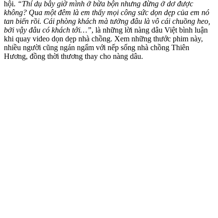
hội.
“Thí dụ bây giờ mình ở bừa bộn nhưng đừng ở dơ được
không? Qua một đêm là em thấy mọi công sức dọn dẹp của em nó
tan biến rồi. Cái phòng khách mà tưởng đâu là vô cái chuồng heo,
bởi vậy đâu có khách tới…”
, là những lời nàng dâu Việt bình luận
khi quay video dọn dẹp nhà chồng. Xem những thước phim này,
nhiều người cũng ngán ngẩm với nếp sống nhà chồng Thiên
Hương, đồng thời thương thay cho nàng dâu.