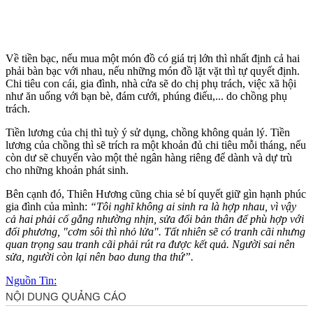
Về tiền bạc, nếu mua một món đồ có giá trị lớn thì nhất định cả hai
phải bàn bạc với nhau, nếu những món đồ lặt vặt thì tự quyết định.
Chi tiêu con cái, gia đình, nhà cửa sẽ do chị phụ trách, việc xã hội
như ăn uống với bạn bè, đám cưới, phúng điếu,... do chồng phụ
trách.
Tiền lương của chị thì tuỳ ý sử dụng, chồng không quản lý. Tiền
lương của chồng thì sẽ trích ra một khoản đủ chi tiêu mỗi tháng, nếu
còn dư sẽ chuyển vào một thẻ ngân hàng riêng để dành và dự trù
cho những khoản phát sinh.
Bên cạnh đó, Thiên Hương cũng chia sẻ bí quyết giữ gìn hạnh phúc
gia đình của mình:
“Tôi nghĩ không ai sinh ra là hợp nhau, vì vậy
cả hai phải cố gắng nhường nhịn, sửa đổi bản thân để phù hợp với
đối phương, "cơm sôi thì nhỏ lửa". Tất nhiên sẽ có tranh cãi nhưng
quan trọng sau tranh cãi phải rút ra được kết quả. Người sai nên
sửa, người còn lại nên bao dung tha thứ”.
Nguồn Tin: