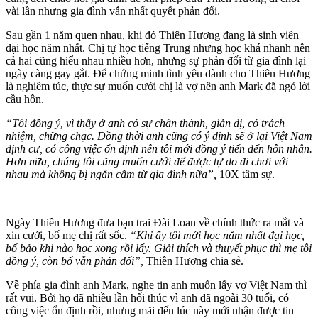
vài lần nhưng gia đình vẫn nhất quyết phản đối.
Sau gần 1 năm quen nhau, khi đó Thiên Hương đang là sinh viên
đại học năm nhất. Chị tự học tiếng Trung nhưng học khá nhanh nên
cả hai cũng hiểu nhau nhiều hơn, nhưng sự phản đối từ gia đình lại
ngày càng gay gắt. Để chứng minh tình yêu dành cho Thiên Hương
là nghiêm túc, thực sự muốn cưới chị là vợ nên anh Mark đã ngỏ lời
cầu hôn.
“Tôi đồng ý, vì thấy ở anh có sự chân thành, giản dị, có trách
nhiệm, chững chạc. Đồng thời anh cũng có ý định sẽ ở lại Việt Nam
định cư, có công việc ổn định nên tôi mới đồng ý tiến đến hôn nhân.
Hơn nữa, chúng tôi cũng muốn cưới để được tự do đi chơi với
nhau mà không bị ngăn cấm từ gia đình nữa”,
10X tâm sự.
Ngày Thiên Hương đưa bạn trai Đài Loan về chính thức ra mắt và
xin cưới, bố mẹ chị rất sốc.
“Khi ấy tôi mới học năm nhất đại học,
bố bảo khi nào học xong rồi lấy. Giải thích và thuyết phục thì mẹ tôi
đồng ý, còn bố vẫn phản đối”,
Thiên Hương chia sẻ.
Về phía gia đình anh Mark, nghe tin anh muốn lấy vợ Việt Nam thì
rất vui. Bởi họ đã nhiều lần hối thúc vì anh đã ngoài 30 tuổi, có
công việc ổn định rồi, nhưng mãi đến lúc này mới nhận được tin