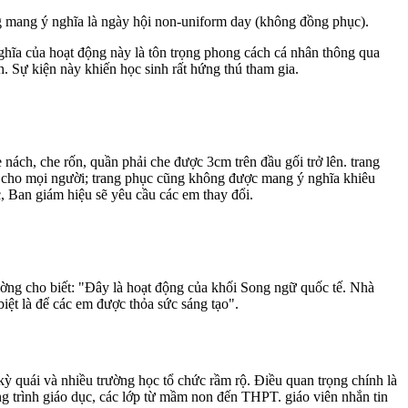
mang ý nghĩa là ngày hội non-uniform day (không đồng phục).
ghĩa của hoạt động này là tôn trọng phong cách cá nhân thông qua
h. Sự kiện này khiến học sinh rất hứng thú tham gia.
nách, che rốn, quần phải che được 3cm trên đầu gối trở lên. trang
ch cho mọi người; trang phục cũng không được mang ý nghĩa khiêu
, Ban giám hiệu sẽ yêu cầu các em thay đổi.
ường cho biết: "Đây là hoạt động của khối Song ngữ quốc tế. Nhà
iệt là để các em được thỏa sức sáng tạo".
quái và nhiều trường học tổ chức rầm rộ. Điều quan trọng chính là
g trình giáo dục, các lớp từ mầm non đến THPT. giáo viên nhắn tin