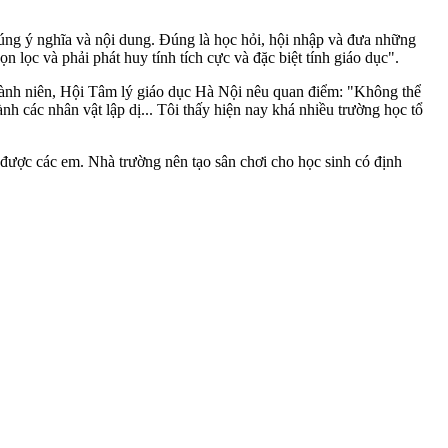
 đúng ý nghĩa và nội dung. Đúng là học hỏi, hội nhập và đưa những
ọn lọc và phải phát huy tính tích cực và đặc biệt tính giáo dục".
hà‌nh niê‌n, Hội Tâm lý giáo dục Hà Nội nêu quan điểm: "Không thể
nh các nhân vật lập dị... Tôi thấy hiện nay khá nhiều trường học tổ
 được các em. Nhà trường nên tạo sân chơi cho học sinh có định