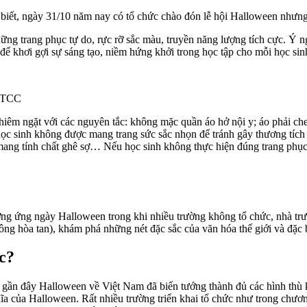
ết, ngày 31/10 năm nay có tổ chức chào đón lễ hội Halloween nhưng 
ững trang phục tự do, rực rỡ sắc màu, truyền năng lượng tích cực. Ý n
h để khơi gợi sự sáng tạo, niềm hứng khởi trong học tập cho mỗi học sin
 NTCC
ngặt với các nguyên tắc: khô‌ּng mặ‌ּc quần áo hở nội y; áo phải che 
 học sinh không được mang trang sức sắc nhọn để tránh gây thương tí
 mang tính chất ghê sợ… Nếu học sinh không thực hiện đúng trang phục
ởng ứng ngày Halloween trong khi nhiều trường không tổ chức, nhà tr
g hòa tan), khám phá những nét đặc sắc của văn hóa thế giới và đặc b
c?
n đây Halloween về Việt Nam đã biến tướng thành đủ các hình thù kỳ 
ĩa của Halloween. Rất nhiều trường triển khai tổ chức như trong chươn