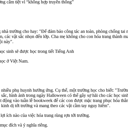
hà trường cho hay: "Để đảm bảo công tác an toàn, phòng chống tai nạ
, các vật sắc nhọn đến lớp. Cha mẹ không cho con hóa trang thành ma
ội này".
học sinh sẽ được học trong tiết Tiếng Anh
 học ở Việt Nam.
 nhiều phụ huynh hưởng ứng. Cụ thể, một trường học cho biết: "Trườn
u sắc, hình ảnh trong ngày Halloween có thể gây sợ hãi cho các học si
t động vào tuần lễ bookweek để các con được mặc trang phục hóa thân
kinh dị tới trường và mang theo các vật cầm tay nguy hiểm".
ợi ích nào của việc hóa trang rùng rợn tới trường.
mục đích và ý nghĩa riêng.