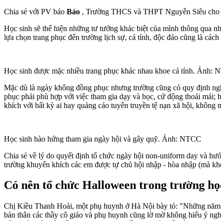
Chia sẻ với PV báo
Báo
, Trường THCS và THPT Nguyễn Siêu cho bi
Học sinh sẽ thể hiện những tư tưởng khác biệt của mình thông qua nh
lựa chọn trang phục đến trường lịch sự, cá tính, độc đáo cũng là các
Học sinh được mặc nhiều trang phục khác nhau khoe cá tính. Ảnh:
Mặc dù là ngày không đồng phục nhưng trường cũng có quy định nghiêm 
phục phải phù hợp với việc tham gia dạy và học, cử động thoải mái;
khích với bất kỳ ai hay quảng cáo tuyên truyền tệ nạn xã hội, không
Học sinh hào hứng tham gia ngày hội và gây quỹ. Ảnh: NTCC
Chia sẻ về lý do quyết định tổ chức ngày hội non-uniform day và hư
trường khuyến khích các em được tự chủ hội nhập - hòa nhập (mà khôn
Có nên tổ chức Halloween trong trường họ
Chị Kiều Thanh Hoài, một phụ huynh ở Hà Nội bày tỏ: "Những năm gầ
bản thân các thầy cô giáo và phụ huynh cũng lờ mờ không hiểu ý ngh