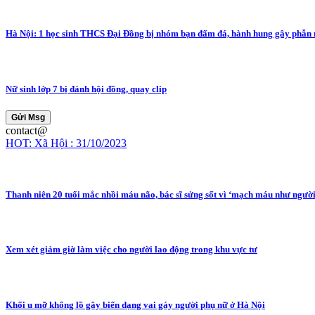
Hà Nội: 1 học sinh THCS Đại Đồng bị nhóm bạn đấm đá, hành hung gây phẫn 
Nữ sinh lớp 7 bị đánh hội đồng, quay clip
Gửi Msg
contact@
HOT: Xã Hội : 31/10/2023
Thanh niên 20 tuổi mắc nhồi máu não, bác sĩ sửng sốt vì ‘mạch máu như người
Xem xét giảm giờ làm việc cho người lao động trong khu vực tư
Khối u mỡ khổng lồ gây biến dạng vai gáy người phụ nữ ở Hà Nội