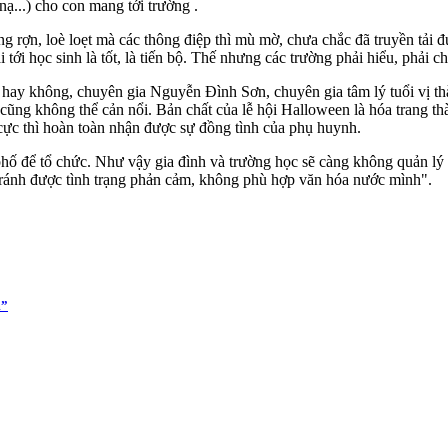
ạ...) cho con mang tới trường .
ùng rợn, loè loẹt mà các thông điệp thì mù mờ, chưa chắc đã truyền tải
 tới học sinh là tốt, là tiến bộ. Thế nhưng các trường phải hiểu, phải ch
 hay không, chuyên gia Nguyễn Đình Sơn, chuyên gia tâm lý tuổi v‌ị t
 cũng không thể cản nổi. Bản chất của lễ hội Halloween là hóa trang thà
 cực thì hoàn toàn nhận được sự đồng tình của phụ huynh.
phố để tổ chức. Như vậy gia đình và trường học sẽ càng không quản lý
ánh được tình trạng phả‌ּn cả‌ּm, không phù hợp văn hóa nước mình".
m”