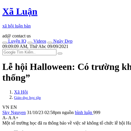
Xã Luận
xã hội luận bàn
ad@ contact us
Luyện IQ
Videos
Ngày Đẹp
09:09:09 AM, Thứ Abc 09/09/2021
Lễ hội Halloween: Có trường kh
thống”
Xã Hội
Giáo dục học tập
VN
EN
Sky Nguyen
31/10/23 02:58pm
nguồn
bình luận
999
A-
A
A+
Một số trường học đã ra thông báo về việc sẽ không tổ chức lễ hội 