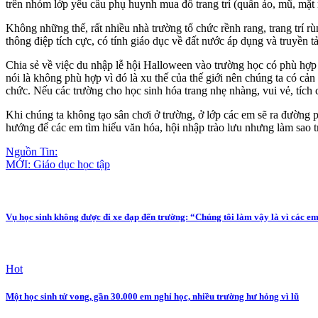
trên nhóm lớp yêu cầu phụ huynh mua đồ trang trí (quần áo, mũ, mặt n
Không những thế, rất nhiều nhà trường tổ chức rềnh rang, trang trí r
thông điệp tích cực, có tính giáo dục về đất nước áp dụng và truyền tải
Chia sẻ về việc du nhập lễ hội Halloween vào trường học có phù hợp
nói là không phù hợp vì đó là xu thế của thế giới nên chúng ta có cản
chức. Nếu các trường cho học sinh hóa trang nhẹ nhàng, vui vẻ, tích
Khi chúng ta không tạo sân chơi ở trường, ở lớp các em sẽ ra đường 
hướng để các em tìm hiểu văn hóa, hội nhập trào lưu nhưng làm sao tr
Nguồn Tin:
MỚI: Giáo dục học tập
Vụ học sinh không được đi xe đạp đến trường: “Chúng tôi làm vậy là vì các e
Hot
Một học sinh tử vong, gần 30.000 em nghỉ học, nhiều trường hư hỏng vì lũ