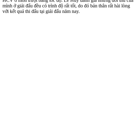
HCV ở môn trượt băng tốc độ. Lê Huy đánh giá những đối thủ của
mình ở giải đấu đều có trình độ rất tốt, do đó bản thân rất hài lòng
với kết quả thi đấu tại giải đấu năm nay.