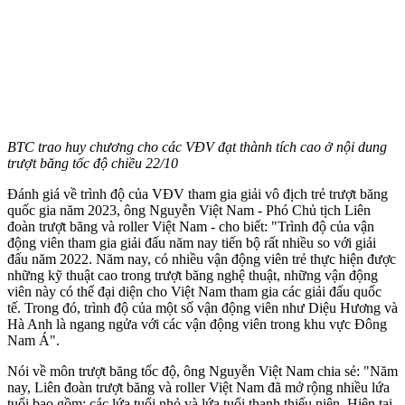
BTC trao huy chương cho các VĐV đạt thành tích cao ở nội dung
trượt băng tốc độ chiều 22/10
Đánh giá về trình độ của VĐV tham gia giải vô địch trẻ trượt băng
quốc gia năm 2023, ông Nguyễn Việt Nam - Phó Chủ tịch Liên
đoàn trượt băng và roller Việt Nam - cho biết: "Trình độ của vận
động viên tham gia giải đấu năm nay tiến bộ rất nhiều so với giải
đấu năm 2022. Năm nay, có nhiều vận động viên trẻ thực hiện được
những kỹ thuật cao trong trượt băng nghệ thuật, những vận động
viên này có thể đại diện cho Việt Nam tham gia các giải đấu quốc
tế. Trong đó, trình độ của một số vận động viên như Diệu Hương và
Hà Anh là ngang ngửa với các vận động viên trong khu vực Đông
Nam Á".
Nói về môn trượt băng tốc độ, ông Nguyễn Việt Nam chia sẻ: "Năm
nay, Liên đoàn trượt băng và roller Việt Nam đã mở rộng nhiều lứa
tuổi bao gồm: các lứa tuổi nhỏ và lứa tuổi thanh thiếu niên. Hiện tại,