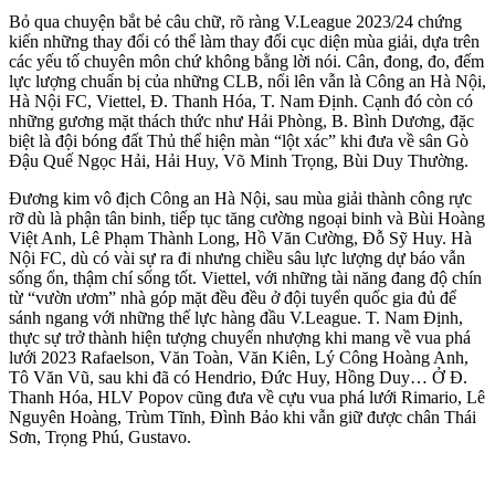
Bỏ qua chuyện bắt bẻ câu chữ, rõ ràng V.League 2023/24 chứng
kiến những thay đổi có thể làm thay đổi cục diện mùa giải, dựa trên
các yếu tố chuyên môn chứ không bằng lời nói. Cân, đong, đo, đếm
lực lượng chuẩn bị của những CLB, nổi lên vẫn là Công an Hà Nội,
Hà Nội FC, Viettel, Đ. Thanh Hóa, T. Nam Định. Cạnh đó còn có
những gương mặt thách thức như Hải Phòng, B. Bình Dương, đặc
biệt là đội bóng đất Thủ thể hiện màn “lột xác” khi đưa về sân Gò
Đậu Quế Ngọc Hải, Hải Huy, Võ Minh Trọng, Bùi Duy Thường.
Đương kim vô địch Công an Hà Nội, sau mùa giải thành công rực
rỡ dù là phận tân binh, tiếp tục tăng cường ngoại binh và Bùi Hoàng
Việt Anh, Lê Phạm Thành Long, Hồ Văn Cường, Đỗ Sỹ Huy. Hà
Nội FC, dù có vài sự ra đi nhưng chiều sâu lực lượng dự báo vẫn
sống ổn, thậm chí sống tốt. Viettel, với những tài năng đang độ chín
từ “vườn ươm” nhà góp mặt đều đều ở đội tuyển quốc gia đủ để
sánh ngang với những thế lực hàng đầu V.League. T. Nam Định,
thực sự trở thành hiện tượng chuyển nhượng khi mang về vua phá
lưới 2023 Rafaelson, Văn Toàn, Văn Kiên, Lý Công Hoàng Anh,
Tô Văn Vũ, sau khi đã có Hendrio, Đức Huy, Hồng Duy… Ở Đ.
Thanh Hóa, HLV Popov cũng đưa về cựu vua phá lưới Rimario, Lê
Nguyên Hoàng, Trùm Tĩnh, Đình Bảo khi vẫn giữ được chân Thái
Sơn, Trọng Phú, Gustavo.