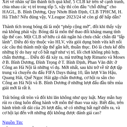
Xét về nhân sự lẫn thành tích quá khứ, 5 CLB kể trên sẽ cạnh tranh,
chia nhau các vị trí trong tốp 5, vậy thì còn đâu “chỗ đứng” cho
HAGL, B. Bình Dương, Quy Nhơn Bình Định, CLB TPHCM, H.
Hà Tĩnh? Nếu đúng vậy, V.League 2023/24 sẽ còn gì để hấp dẫn?
Thành tích trong bóng đá là một “phép cộng mở”, đôi khi thấy vậy
mà không phải vậy. Bóng đá là môn thể thao đối kháng mang tính
tập thể cao. Một CLB sở hữu cả dải ngân hà chưa chắc chắn đã “lấp
lánh”. Điều đó tùy thuộc vào HLV, vừa giỏi dụng binh vừa kết nối
các cầu thủ thành một tập thể gắn kết, thuần thục. Đó là chưa kể đến
những lý do hay sự cố bất ngờ như vị trí, lối chơi không phù hợp,
chấn thương… Điều đó đã xảy ra, mà trường hợp Rimario và Moses
ở B. Bình Dương, Đình Trọng ở T. Bình Định, Phan Văn đức ở
Công an Hà Nội là những ví dụ. Mới nhất, sau khi trở về từ đợt tập
trung và chuyến du đấu FIFA Days tháng 10, lần lượt Văn Hậu,
Quang Hải, Quế Ngọc Hải gặp chấn thương, cơ hội ra sân cho
Công an Hà Nội và B. Bình Dương ở những lượt đấu đầu tiên mùa
giải mới là rất ít.
Trái bóng rất tròn và đôi khi lăn không như quy luật. May mắn hay
rủi ro cũng luôn đồng hành với môn thể thao vua này. Biết đâu, trên
hành trình rất dài của 26 lượt đấu, sẽ có những bất ngờ diễn ra, và
cơ hội lại đến với những đội không được đánh giá cao?
Nguồn Tin: