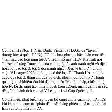
Công an Hà Nội, T. Nam Định, Viettel và HAGL đã “tuyên”,
đương kim á quân Hà Nội FC thì chưa nhưng chắc chắn mục tiêu
“năm sau cao hơn năm trước”. Trong số này, HLV Kiatisuk nói
“nước ba” rằng “mục tiêu của chúng tôi là cạnh tranh ngôi vô địch
hoặc lọt vào top 3, top 5 đội mạnh nhất”. Xếp vị trí thứ 4 chung
cuộc V.League 2023, không ai có thể loại Đ. Thanh Hóa ra khỏi
cuộc đua tốp 3, thậm chí đua vô địch, nhưng đội bóng xứ Thanh
quả thật quá khiêm tốn khi đặt mục tiêu “có đấu pháp, chiến thuật
hợp lý, lối đá sáng tạo, nhiệt huyết, kiên cường, mang đậm bản sắc,
để giành thành tích cao tại V.League 1 và Cúp Quốc gia”.
Có thể hiểu, phát biểu hay tuyên bố cũng chỉ là cách nói, hơn nữa
khi kèm theo cụm từ “phấn đấu” sẽ chẳng phiền ai cả trong khi lại
làm vui lòng nhiều người.