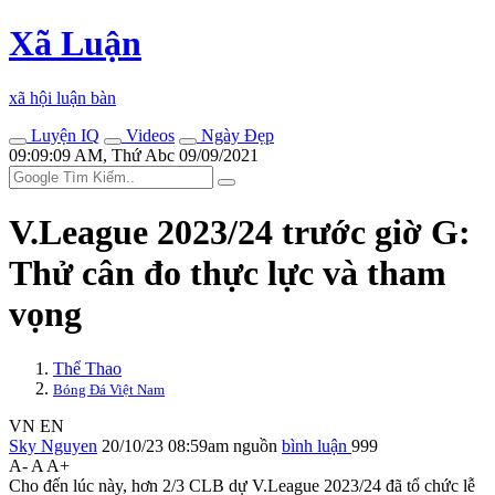
Xã Luận
xã hội luận bàn
Luyện IQ
Videos
Ngày Đẹp
09:09:09 AM, Thứ Abc 09/09/2021
V.League 2023/24 trước giờ G:
Thử cân đo thực lực và tham
vọng
Thể Thao
Bóng Đá Việt Nam
VN
EN
Sky Nguyen
20/10/23 08:59am
nguồn
bình luận
999
A-
A
A+
Cho đến lúc này, hơn 2/3 CLB dự V.League 2023/24 đã tổ chức lễ