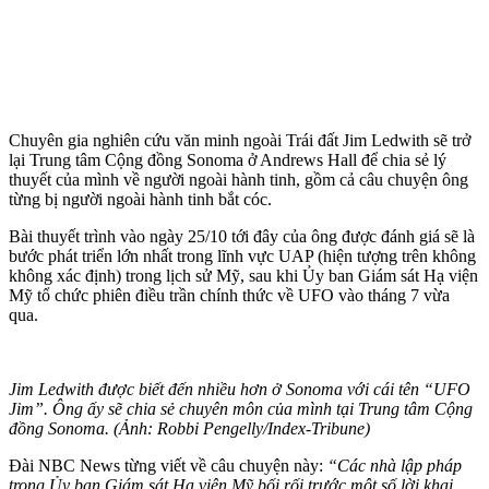
Chuyên gia nghiên cứu văn minh ngoài Trái đất Jim Ledwith sẽ trở
lại Trung tâm Cộng đồng Sonoma ở Andrews Hall để chia sẻ lý
thuyết của mình về người ngoài hành tinh, gồm cả câu chuyện ông
từng bị người ngoài hành tinh bắt cóc.
Bài thuyết trình vào ngày 25/10 tới đây của ông được đánh giá sẽ là
bước phát triển lớn nhất trong lĩnh vực UAP (hiện tượng trên không
không xác định) trong lịch sử Mỹ, sau khi Ủy ban Giám sát Hạ viện
Mỹ tổ chức phiên điều trần chính thức về UFO vào tháng 7 vừa
qua.
Jim Ledwith được biết đến nhiều hơn ở Sonoma với cái tên “UFO
Jim”. Ông ấy sẽ chia sẻ chuyên môn của mình tại Trung tâm Cộng
đồng Sonoma. (Ảnh: Robbi Pengelly/Index-Tribune)
Đài NBC News từng viết về câu chuyện này:
“Các nhà lập pháp
trong Ủy ban Giám sát Hạ viện
Mỹ
bối rối trước một số lời khai.