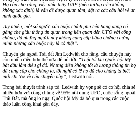
Họ còn cho rằng, việc nhìn thấy UAP (hiện tượng trên không
không xác định) là vấn đề được quan tâm, đặt ra các câu hỏi về an
ninh quốc gia.
Tuy nhiên, một số người cáo buộc chính phủ liên bang đang cố
gắng che giấu thông tin quan trọng liên quan đến UFO với công
chúng, dù những người này không cung cấp bằng chứng chứng
minh những cáo buộc này là có thật”.
Chuyên gia ngoài Trái đất Jim Ledwith cho rằng, câu chuyện này
còn nhiều điều hơn thế nữa để nói tới.
“Thật tốt khi Quốc hội Mỹ
bắt đầu làm điều gì đó. Nhưng điều không tốt là lượng thông tin họ
đã cung cấp cho chúng ta, tôi nghĩ có lẽ họ đã cho chúng ta biết
mới chỉ 5% về câu chuyện này”,
Ledwith nói.
Trong bài thuyết trình sắp tới, Ledwith hy vọng sẽ có cơ hội chia sẻ
nhiều hơn với công chúng về 95% nội dung UFO, cuộc sống ngoài
Trái Đất, mà ông lo ngại Quốc hội Mỹ đã bỏ qua trong các cuộc
thảo luận công khai gần đây.