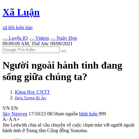
Xã Luận
xã hội luận bàn
Luyện IQ
Videos
Ngày Đẹp
09:09:09 AM, Thứ Abc 09/09/2021
Người ngoài hành tinh đang
sống giữa chúng ta?
Khoa Học CNTT
Hiện Tượng Bí Ẩn
VN
EN
Sky Nguyen
17/10/23 08:56am
nguồn
bình luận
999
A-
A
A+
Jim Ledwith chia sẻ câu chuyện về cuộc chạm trán với người ngoài
hành tinh ở Trung tâm Cộng đồng Sonoma.