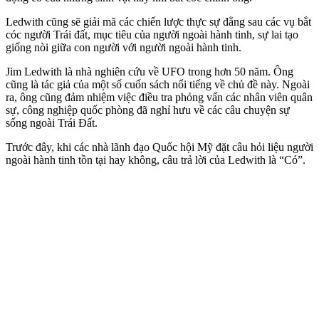
Ledwith cũng sẽ giải mã các chiến lược thực sự đằng sau các vụ bắt
cóc người Trái đất, mục tiêu của người ngoài hành tinh, sự lai tạo
giống nòi giữa con người với người ngoài hành tinh.
Jim Ledwith là nhà nghiên cứu về UFO trong hơn 50 năm. Ông
cũng là tác giả của một số cuốn sách nổi tiếng về chủ đề này. Ngoài
ra, ông cũng đảm nhiệm việc điều tra phỏng vấn các nhân viên quân
sự, công nghiệp quốc phòng đã nghỉ hưu về các câu chuyện sự
sống ngoài Trái Đất.
Trước đây, khi các nhà lãnh đạo Quốc hội Mỹ đặt câu hỏi liệu người
ngoài hành tinh tồn tại hay không, câu trả lời của Ledwith là “Có”.