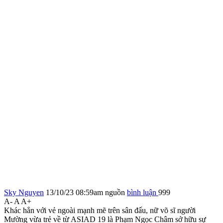
Sky Nguyen
13/10/23 08:59am
nguồn
bình luận
999
A-
A
A+
Khác hẳn với vẻ ngoài mạnh mẽ trên sân đấu, nữ võ sĩ người
Mường vừa trẻ về từ ASIAD 19 là Phạm Ngọc Châm sở hữu sự