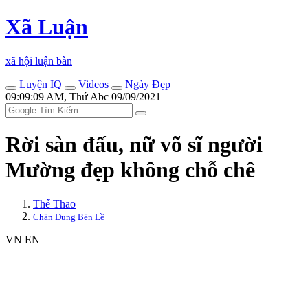
Xã Luận
xã hội luận bàn
Luyện IQ
Videos
Ngày Đẹp
09:09:09 AM, Thứ Abc 09/09/2021
Rời sàn đấu, nữ võ sĩ người
Mường đẹp không chỗ chê
Thể Thao
Chân Dung Bên Lề
VN
EN