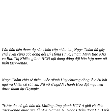
Lần đầu tiên tham dự sân châu cấp châu lục, Ngọc Châm đã gây
chú ý khi cùng các đồng đội Lý Hồng Phúc, Phạm Minh Bảo Kha
và Bạc Thị Khiêm giành HCĐ nội dung đồng đội hỗn hợp nam nữ
môn taekwondo.
Ngọc Châm chia sẻ thêm, việc giành Huy chương đồng là điều bất
ngờ và khiến cô rất vui. Nữ võ sĩ người Thanh Hóa đặt mục tiêu
được tham dự Olympic.
Trước đó, cô gái dân tộc Mường từng giành HCV ở giải vô địch
Taekwondo quốc gia. Ở SEA Games 31, Ngọc Châm đoạt HCB nội