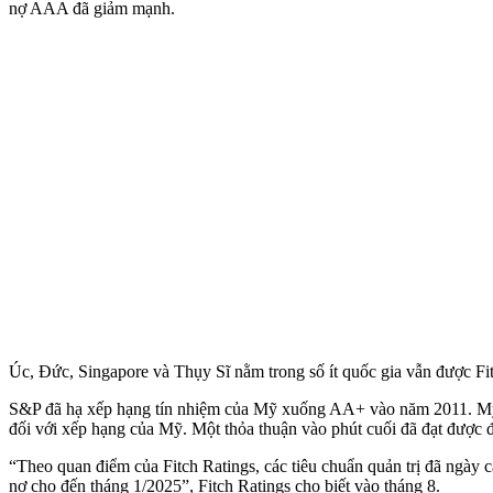
nợ AAA đã giảm mạnh.
Úc, Đức, Singapore và Thụy Sĩ nằm trong số ít quốc gia vẫn được F
S&P đã hạ xếp hạng tín nhiệm của Mỹ xuống AA+ vào năm 2011. Mỹ v
đối với xếp hạng của Mỹ. Một thỏa thuận vào phút cuối đã đạt được đ
“Theo quan điểm của Fitch Ratings, các tiêu chuẩn quản trị đã ngày 
nợ cho đến tháng 1/2025”, Fitch Ratings cho biết vào tháng 8.