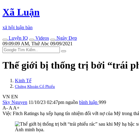
Xã Luận
xã hội luận bàn
Luyện IQ
Videos
Ngày Đẹp
09:09:09 AM, Thứ Abc 09/09/2021
Thế giới bị thống trị bởi “trái
Kinh Tế
Chứng Khoán Cổ Phiếu
VN
EN
Sky Nguyen
11/10/23 02:47pm
nguồn
bình luận
999
A-
A
A+
Việc Fitch Ratings hạ xếp hạng tín nhiệm đối với nợ của Mỹ trong tháng
Ảnh minh họa.