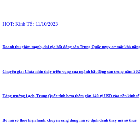
HOT: Kinh Tế : 11/10/2023
Doanh thu giảm mạnh, đại gia bất động sản Trung Quốc nguy cơ mất khả năng
Chuyên gia: Chưa nhìn thấy triển vọng của ngành bất động sản trong năm 20
Tăng trưởng ì ạch, Trung Quốc tính bơm thêm gần 140 tỷ USD vào nền kinh tế
Bỏ mã số thuế hiện hành, chuyển sang dùng mã số định danh thay mã số thuế