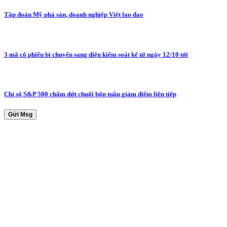
Tập đoàn Mỹ phá sản, doanh nghiệp Việt lao đao
3 mã cổ phiếu bị chuyển sang diện kiểm soát kể từ ngày 12/10 tới
Chỉ số S&P 500 chấm dứt chuối bốn tuần giảm điểm liên tiếp
Gửi Msg