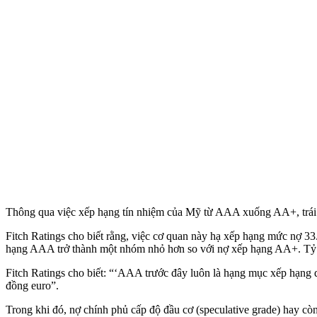
Thông qua việc xếp hạng tín nhiệm của Mỹ từ AAA xuống AA+, trái ph
Fitch Ratings cho biết rằng, việc cơ quan này hạ xếp hạng mức nợ 
hạng AAA trở thành một nhóm nhỏ hơn so với nợ xếp hạng AA+. Tỷ t
Fitch Ratings cho biết: “‘AAA trước đây luôn là hạng mục xếp hạng
đồng euro”.
Trong khi đó, nợ chính phủ cấp độ đầu cơ (speculative grade) hay cò