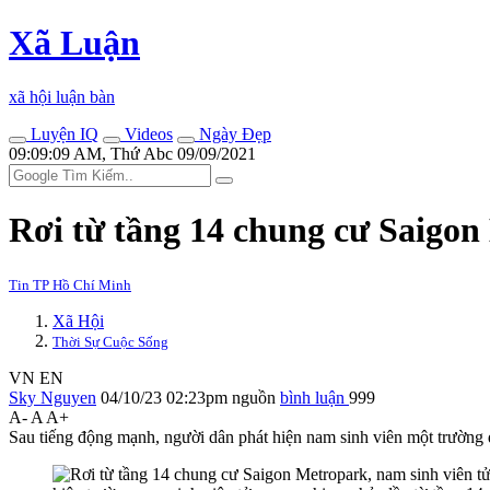
Xã Luận
xã hội luận bàn
Luyện IQ
Videos
Ngày Đẹp
09:09:09 AM, Thứ Abc 09/09/2021
Rơi từ tầng 14 chung cư Saigon 
Tin TP Hồ Chí Minh
Xã Hội
Thời Sự Cuộc Sống
VN
EN
Sky Nguyen
04/10/23 02:23pm
nguồn
bình luận
999
A-
A
A+
Sau tiếng động mạnh, người dân phát hiện nam sinh viên một trường đạ