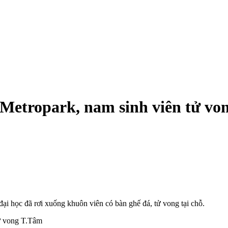
Metropark, nam sinh viên t‌ử vo
i học đã rơi xuống khuôn viên có bàn ghế đá, t‌ử von‌g tại chỗ.