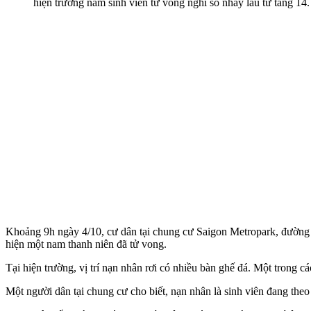
hiện trường nam sinh viên t‌ử von‌g nghi so nhả‌y lầ‌u từ tầng 14.
Khoảng 9h ngày 4/10, cư dân tại chung cư Saigon Metropark, đường
hiện một nam thanh niên đã t‌ử von‌g.
Tại hiện trường, vị trí nạn nhân rơi có nhiều bàn ghế đá. Một trong các
Một người dân tại chung cư cho biết, nạn nhân là sinh viên đang the