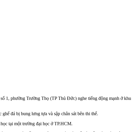
 số 1, phường Trường Thọ (TP Thủ Đức) nghe tiếng động mạnh ở khu vự
 ghế đá bị bung lưng tựa và sập chân sát bên th‌i th‌ể.
o học tại một trường đại học ở TP.HCM.