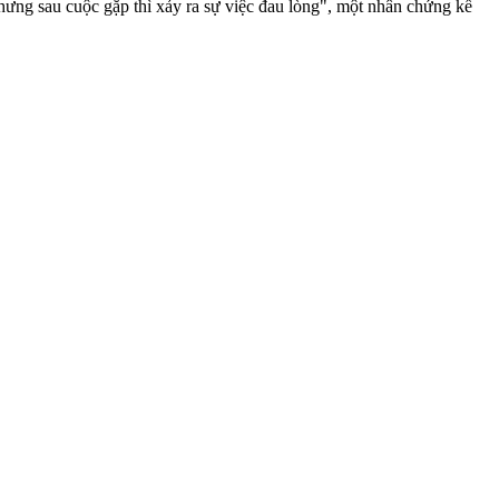
ưng sau cuộc gặp thì xảy ra sự việc đau lòng", một nhân chứng kể