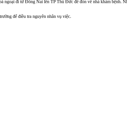
bà ngoại đi từ Đồng Nai lên TP Thủ Đức để đón về nhà khám bệnh. Nh
rường để điều tra nguyên nhân vụ việc.