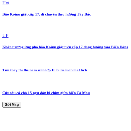
Hot
Bão Koinu giật cấp 17, di chuyển theo hướng Tây Bắc
UP
Khẩn trương ứng phó bão Koinu giật trên cấp 17 đang hướng vào Biển Đông
Tìm thấy thi thể nam sinh lớp 10 bị lũ cuốn mất tích
Cứu tàu cá chở 15 ngư dân bị chìm giữa biển Cà Mau
Gửi Msg