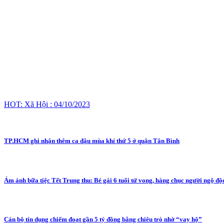
HOT: Xã Hội : 04/10/2023
TP.HCM ghi nhận thêm ca đậu mùa khỉ thứ 5 ở quận Tân Bình
Ám ảnh bữa tiệc Tết Trung thu: Bé gái 6 tuổi tử vong, hàng chục người ngộ độ
Cán bộ tín dụng chiếm đoạt gần 5 tỷ đồng bằng chiêu trò nhờ “vay hộ”