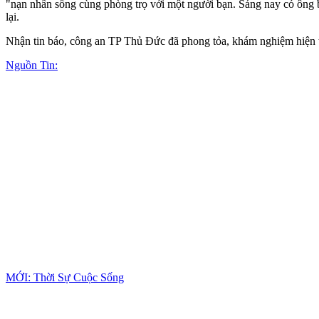
"nạn nhân sống cùng phòng trọ với một người bạn. Sáng nay có ông 
lại.
Nhận tin báo, công an TP Thủ Đức đã phong tỏa, khám nghiệm hiện t
Nguồn Tin:
MỚI: Thời Sự Cuộc Sống