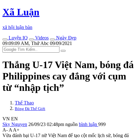
Xã Luận
xã hội luận bàn
Luyện IQ
Videos
Ngày Đẹp
09:09:09 AM, Thứ Abc 09/09/2021
Thắng U-17 Việt Nam, bóng đá
Philippines cay đắng với cụm
từ “nhập tịch”
Thể Thao
Bóng Đá Thế Giới
VN
EN
Sky Nguyen
26/09/23 02:48pm
nguồn
bình luận
999
A-
A
A+
Vừa đánh bại U-17 nữ Việt Nam để tạo cột mốc lịch sử, bóng đá