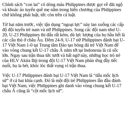
Chính sách “con lai” có dòng máu Philippines được gọi về đãi ngộ
và khoác áo tuyển quê mẹ nằm trong hiến chương của Philippines
chứ không phải luật, tức còn trên cả luật.
Từ hai năm trước, việc tận dụng “ngoại lực” này lan xuống các cấp
độ đội tuyển trẻ nam và nữ Philippines. Song các đội nam như U-
20, U-23 Philippines thi đấu rất kém, dù lực lượng của họ hầu hết là
các cầu thủ ở châu Âu. Đêm 24-9, U-17 nữ Philippines đánh bại U-
17 Việt Nam 1-0 tại Trung tâm Đào tạo bóng đá trẻ Việt Nam để
vào vòng chung kết U-17 châu Á năm tới tại Indonesia là cú sốc
lớn. Ngay sau trận thua tức tưởi và bất ngờ này, những học trò trẻ
của HLV Akira Iliji trong đội U-17 Việt Nam phản ứng đầy tiếc
nuối, họ la hét, khóc lóc thất vọng vì trận thua.
Việc U-17 Philippines đánh bại U-17 Việt Nam là “dấu mốc lịch
sử” ở cả hai khía cạnh. Đó là một đội trẻ Philippines lần đầu đánh
bại Việt Nam, việc Philippines ghi danh vào vòng chung kết U-17
châu Á cũng là “cột mốc lịch sử”.