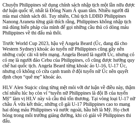
Chuyện Philippines sử dụng chính sách nhập tịch một lần nữa được
dư luận quốc tế, nhất là Đông Nam Á quan tâm. Nhiều người đã
mỉa mai chính sách đó. Tuy nhiên, Chủ tịch LĐBĐ Philippines
Nanong Araneta từng giải thích rằng, Philippines không nhập tịch
mà dùng hiến pháp của mình để gọi những cầu thủ có dòng máu
Philippines về thi đấu mà thôi.
Trước World Cup 2023, hậu vệ Angela Beard (Úc, đang đá cho
Western Sydney) khoác áo tuyển nữ Philippines cũng gây nên
những cuộc cãi vã trên mạng. Angela Beard là người Úc, nhưng có
có mẹ là người đảo Cebu của Philippines, cô cũng được hưởng quy
chế hai quốc tịch. Angela Beard từng khoác áo U-16, U-17 Úc,
nhưng cô không có cửa cạnh tranh ở đội tuyển nữ Úc nên quyết
định chọn “quê mẹ” khoác áo.
HLV Alen Stajcic cũng từng mệt mỏi với dư luận về điều này, thậm
chí nhiều lúc họ còn ví “tuyển nữ Philippines là đội B của tuyển
Mỹ” làm vị HLV này và cầu thủ tổn thương. Tại vòng loại U-17 nữ
châu Á vừa kết thúc, những cô gái U-17 Philippines cao to mang
hai dòng máu Philippines và nước ngoài, hầu hết là Mỹ. Họ chơi
bóng trong môi trường giảng đường, khi có giải về Philippines thi
đấu.