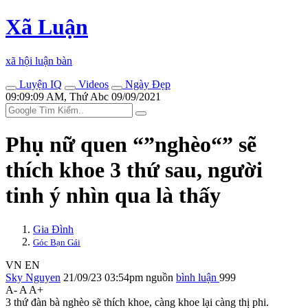
Xã Luận
xã hội luận bàn
Luyện IQ
Videos
Ngày Đẹp
09:09:09 AM, Thứ Abc 09/09/2021
Phụ nữ quen “”nghèo“” sẽ
thích khoe 3 thứ sau, người
tinh ý nhìn qua là thấy
Gia Đình
Góc Bạn Gái
VN
EN
Sky Nguyen
21/09/23 03:54pm
nguồn
bình luận
999
A-
A
A+
3 thứ đàn bà nghèo sẽ thích khoe, càng khoe lại càng thị phi.