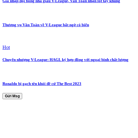
Gia nhập đội bóng nhà giàu V-League, Văn Toàn nhận lót tay khủng
Thương vụ Văn Toàn về V-League bất ngờ có biến
Hot
Chuyển nhượng V-League: HAGL ký hợp đồng với ngoại binh chất lượng
Ronaldo bị gạch tên khỏi đề cử The Best 2023
Gửi Msg