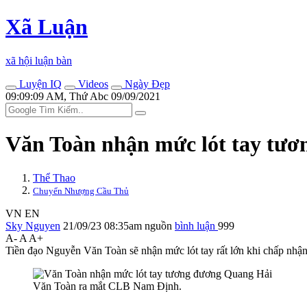
Xã Luận
xã hội luận bàn
Luyện IQ
Videos
Ngày Đẹp
09:09:09 AM, Thứ Abc 09/09/2021
Văn Toàn nhận mức lót tay tư
Thể Thao
Chuyển Nhượng Cầu Thủ
VN
EN
Sky Nguyen
21/09/23 08:35am
nguồn
bình luận
999
A-
A
A+
Tiền đạo Nguyễn Văn Toàn sẽ nhận mức lót tay rất lớn khi chấp nhậ
Văn Toàn ra mắt CLB Nam Định.