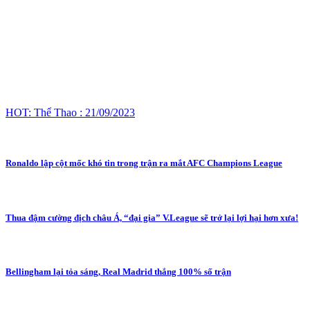
HOT: Thể Thao : 21/09/2023
Ronaldo lập cột mốc khó tin trong trận ra mắt AFC Champions League
Thua đậm cường địch châu Á, “đại gia” V.League sẽ trở lại lợi hại hơn xưa!
Bellingham lại tỏa sáng, Real Madrid thắng 100% số trận