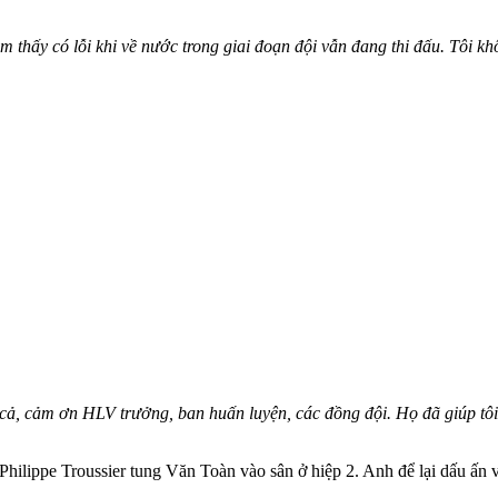
ảm thấy có lỗi khi về nước trong giai đoạn đội vẫn đang thi đấu. Tôi kh
 cả, cảm ơn HLV trưởng, ban huấn luyện, các đồng đội. Họ đã giúp tôi
Philippe Troussier tung Văn Toàn vào sân ở hiệp 2. Anh để lại dấu ấ