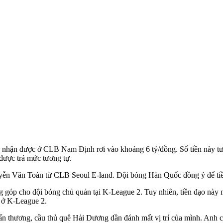
 nhận được ở CLB Nam Định rơi vào khoảng 6 tỷ/đồng. Số tiền này 
ợc trả mức tương tự.
ễn Văn Toàn từ CLB Seoul E-land. Đội bóng Hàn Quốc đồng ý để tiền
 góp cho đội bóng chủ quản tại K-League 2. Tuy nhiên, tiền đạo này mất
 ở K-League 2.
ấn thương, cầu thủ quê Hải Dương dần đánh mất vị trí của mình. Anh ch