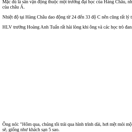
Mặc dù là sân vận động thuộc một trường đại học của Hàng Châu, nh
của châu Á.
Nhiệt độ tại Hàng Châu dao động từ 24 đến 33 độ C nên cũng rất lý tư
HLV trưởng Hoàng Anh Tuấn rất hài lòng khi ông và các học trò đang
Ông nói: "Hôm qua, chúng tôi trải qua hình trình dài, hơi mệt mỏi m
sẽ, giống như khách sạn 5 sao.