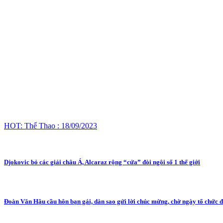
HOT: Thể Thao : 18/09/2023
Djokovic bỏ các giải châu Á, Alcaraz rộng “cửa” đòi ngôi số 1 thế giới
Đoàn Văn Hậu cầu hôn bạn gái, dàn sao gửi lời chúc mừng, chờ ngày tổ chức 