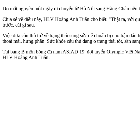
Do mất nguyên một ngày di chuyển từ Hà Nội sang Hàng Châu nên thự
Chia sẻ về điều này, HLV Hoàng Anh Tuấn cho biết: "Thật ra, với quỹ
trước, cái gì sau.
Việc đưa cầu thủ trở về trạng thái sung sức để chuẩn bị cho trận đấu h
thoải mái, hưng phấn. Sức khỏe cầu thủ đang ở trạng thái tốt, sẵn sàn
Tại bảng B môn bóng đá nam ASIAD 19, đội tuyển Olympic Việt Nam l
HLV Hoàng Anh Tuấn.