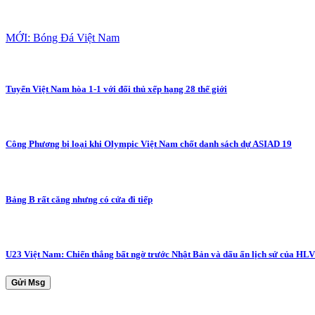
MỚI: Bóng Đá Việt Nam
Tuyển Việt Nam hòa 1-1 với đối thủ xếp hạng 28 thế giới
Công Phương bị loại khi Olympic Việt Nam chốt danh sách dự ASIAD 19
Bảng B rất căng nhưng có cửa đi tiếp
U23 Việt Nam: Chiến thắng bất ngờ trước Nhật Bản và dấu ấn lịch sử của HL
Gửi Msg