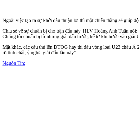
Ngoài việc tạo ra sự khởi đầu thuận lợi thì một chiến thắng sẽ giúp đ
Chia sẻ về sự chuẩn bị cho trận đấu này, HLV Hoàng Anh Tuấn nói: "
Chúng tôi chuẩn bị từ những giải đấu trước, kể từ khi bước vào gi
Mặt khác, các cầu thủ lên ĐTQG hay thi đấu vòng loại U23 châu Á 20
rõ tính chất, ý nghĩa giải đấu lần này".
Nguồn Tin: