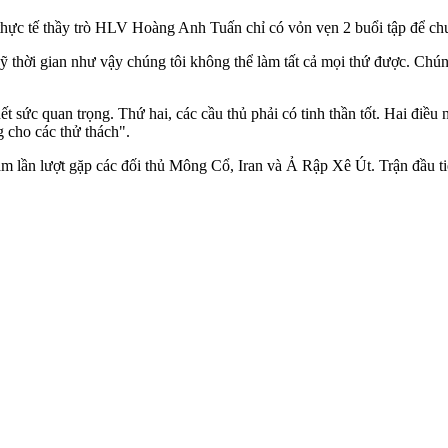
c tế thầy trò HLV Hoàng Anh Tuấn chỉ có vỏn vẹn 2 buổi tập để chuẩn
 thời gian như vậy chúng tôi không thể làm tất cả mọi thứ được. Chúng
ết sức quan trọng. Thứ hai, các cầu thủ phải có tinh thần tốt. Hai điều
g cho các thử thách".
ần lượt gặp các đối thủ Mông Cổ, Iran và Ả Rập Xê Út. Trận đầu tiên