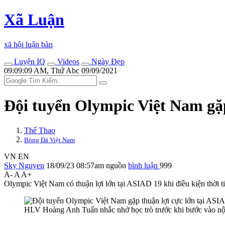
Xã Luận
xã hội luận bàn
Luyện IQ
Videos
Ngày Đẹp
09:09:09 AM, Thứ Abc 09/09/2021
Đội tuyển Olympic Việt Nam gặp
Thể Thao
Bóng Đá Việt Nam
VN
EN
Sky Nguyen
18/09/23 08:57am
nguồn
bình luận
999
A-
A
A+
Olympic Việt Nam có thuận lợi lớn tại ASIAD 19 khi điều kiện thời 
HLV Hoàng Anh Tuấn nhắc nhở học trò trước khi bước vào nội