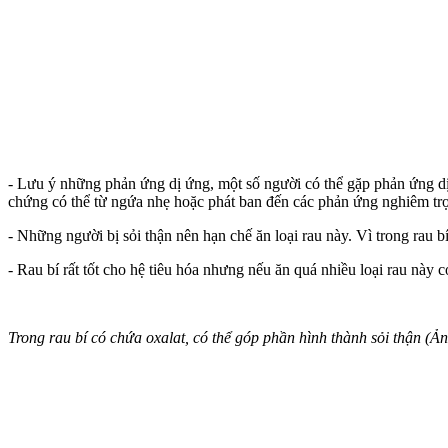
- Lưu ý những phản ứng dị ứng, một số người có thể gặp phản ứng dị ứ
chứng có thể từ ngứa nhẹ hoặc phát ban đến các phản ứng nghiêm tr
- Những người bị sỏi thận nên hạn chế ăn loại rau này. Vì trong rau b
- Rau bí rất tốt cho hệ tiêu hóa nhưng nếu ăn quá nhiều loại rau này c
Trong rau bí có chứa oxalat, có thể góp phần hình thành sỏi thận (Ả