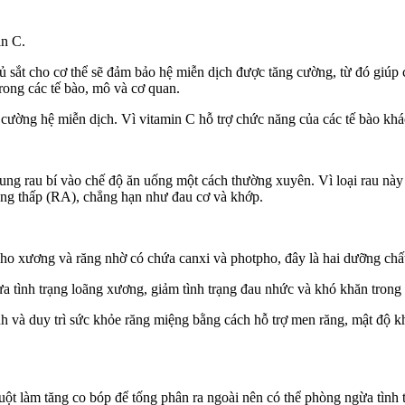
in C.
ủ sắt cho c‌ơ th‌ể sẽ đảm bảo hệ miễn dịch được tăng cường, từ đó giúp c
rong các tế bào, mô và cơ quan.
cường hệ miễn dịch. Vì vitamin C hỗ trợ chức năng của các tế bào khá
ung rau bí vào chế độ ăn uống một cách thường xuyên. Vì loại rau n
dạng thấp (RA), chẳng hạn như đau cơ và khớp.
 cho xương và răng nhờ có chứa canxi và photpho, đây là hai dưỡng chấ
 tình trạng loãng xương, giảm tình trạng đau nhức và khó khăn trong 
ành và duy trì sức khỏe răng miệng bằng cách hỗ trợ men răng, mật độ 
 ruột làm tăng co bóp để tống phân ra ngoài nên có thể phòng ngừa tình t