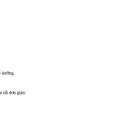
ổ dưỡng.
 rất đơn giản: