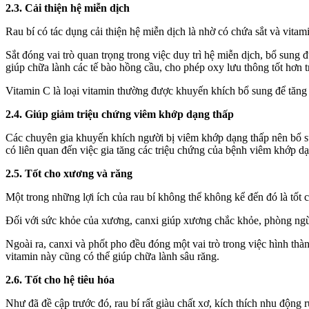
2.3. Cải thiện hệ miễn dịch
Rau bí có tác dụng cải thiện hệ miễn dịch là nhờ có chứa sắt và vitam
Sắt đóng vai trò quan trọng trong việc duy trì hệ miễn dịch, bổ sung đ
giúp chữa lành các tế bào hồng cầu, cho phép oxy lưu thông tốt hơn t
Vitamin C là loại vitamin thường được khuyến khích bổ sung để tăng 
2.4. Giúp giảm triệu chứng viêm khớp dạng thấp
Các chuyên gia khuyến khích người bị viêm khớp dạng thấp nên bổ s
có liên quan đến việc gia tăng các triệu chứng của bệnh viêm khớp 
2.5. Tốt cho xương và răng
Một trong những lợi ích của rau bí không thể không kể đến đó là tốt
Đối với sức khỏe của xương, canxi giúp xương chắc khỏe, phòng ngừa
Ngoài ra, canxi và phốt pho đều đóng một vai trò trong việc hình th
vitamin này cũng có thể giúp chữa lành sâu răng.
2.6. Tốt cho hệ tiêu hóa
Như đã đề cập trước đó, rau bí rất giàu chất xơ, kíc‌h thí‌ch nhu động