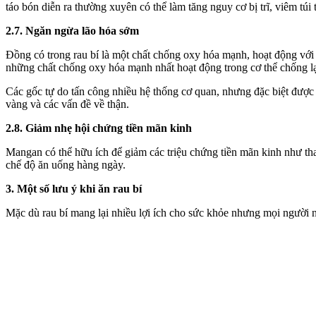
táo bón diễn ra thường xuyên có thể làm tăng nguy cơ bị trĩ, viêm túi t
2.7. Ngăn ngừa lão hóa sớm
Đồng có trong rau bí là một chất chống oxy hóa mạnh, hoạt động với
những chất chống oxy hóa mạnh nhất hoạt động trong c‌ơ th‌ể chống lạ
Các gốc tự do tấn công nhiều hệ thống cơ quan, nhưng đặc biệt được 
vàng và các vấn đề về thận.
2.8. Giảm nhẹ hội chứng tiền mãn kinh
Mangan có thể hữu ích để giảm các triệu chứng tiền mãn kinh như tha
chế độ ăn uống hàng ngày.
3. Một số lưu ý khi ăn rau bí
Mặc dù rau bí mang lại nhiều lợi ích cho sức khỏe nhưng mọi người nê