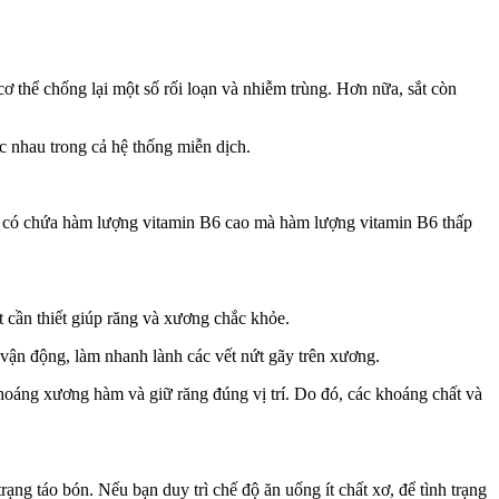
‌ơ th‌ể chống lại một số rối loạn và nhiễm trùng. Hơn nữa, sắt còn
c nhau trong cả hệ thống miễn dịch.
ày có chứa hàm lượng vitamin B6 cao mà hàm lượng vitamin B6 thấp
t cần thiết giúp răng và xương chắc khỏe.
vận động, làm nhanh lành các vết nứt gãy trên xương.
khoáng xương hàm và giữ răng đúng vị trí. Do đó, các khoáng chất và
rạng táo bón. Nếu bạn duy trì chế độ ăn uống ít chất xơ, để tình trạng