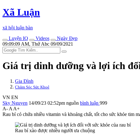
Xã Luận
xã hội luận bàn
Luyện IQ
Videos
Ngày Đẹp
09:09:09 AM, Thứ Abc 09/09/2021
Giá trị dinh dưỡng và lợi ích đố
Gia Đình
Chăm Sóc Sức Khoẻ
VN
EN
Sky Nguyen
14/09/23 02:52pm
nguồn
bình luận
999
A-
A
A+
Rau bí có chứa nhiều vitamin và khoáng chất, tốt cho sức khỏe tim mạc
Rau bí xào được nhiều người ưa chuộng