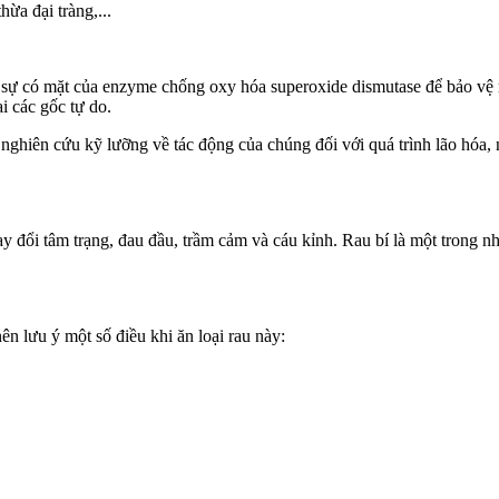
hừa đại tràng,...
 sự có mặt của enzyme chống oxy hóa superoxide dismutase để bảo vệ m
i các gốc tự do.
nghiên cứu kỹ lưỡng về tác động của chúng đối với quá trình lão hóa, 
y đổi tâm trạng, đau đầu, trầm cảm và cáu kỉnh. Rau bí là một trong n
n lưu ý một số điều khi ăn loại rau này: