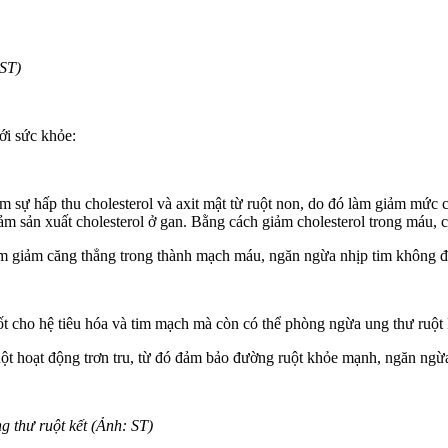
 ST)
ới sức khỏe:
m sự hấp thu cholesterol và axit mật từ ruột non, do đó làm giảm mức c
iảm sản xuất cholesterol ở gan. Bằng cách giảm cholesterol trong máu,
 làm giảm căng thẳng trong thành mạch máu, ngăn ngừa nhịp tim không 
 tốt cho hệ tiêu hóa và tim mạch mà còn có thể phòng ngừa ung thư ruột 
ột hoạt động trơn tru, từ đó đảm bảo đường ruột khỏe mạnh, ngăn ngừa s
g thư ruột kết (Ảnh: ST)