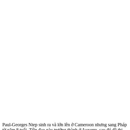
Paul-Georges Ntep sinh ra và lớn lên ở Cameroon nhưng sang Pháp
từ năm 8 tuổi. Tiền đạo này trưởng thành ở Auxerre, sau đó đã thi