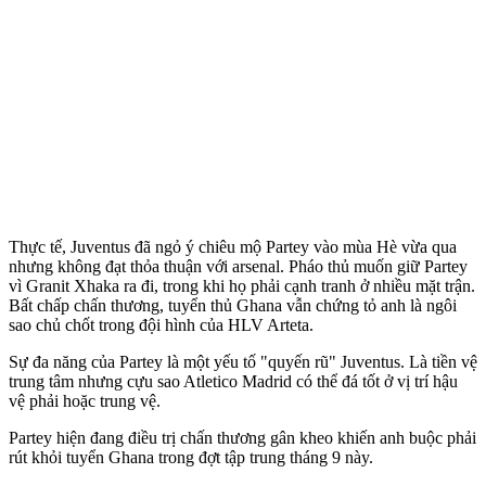
Thực tế, Juventus đã ngỏ ý chiêu mộ Partey vào mùa Hè vừa qua
nhưng không đạt thỏa thuận với ars‌enal. Pháo thủ muốn giữ Partey
vì Granit Xhaka ra đi, trong khi họ phải cạnh tranh ở nhiều mặt trận.
Bất chấp chấn thương, tuyển thủ Ghana vẫn chứng tỏ anh là ngôi
sao chủ chốt trong đội hình của HLV Arteta.
Sự đa năng của Partey là một yếu tố "quyến rũ" Juventus. Là tiền vệ
trung tâm nhưng cựu sao Atletico Madrid có thể đá tốt ở vị trí hậu
vệ phải hoặc trung vệ.
Partey hiện đang điều trị chấn thương gân kheo khiến anh buộc phải
rút khỏi tuyển Ghana trong đợt tập trung tháng 9 này.