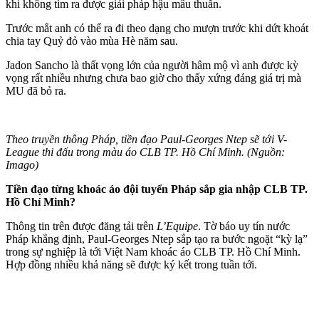
khi không tìm ra được giải pháp hậu mâu thuẫn.
Trước mắt anh có thể ra đi theo dạng cho mượn trước khi dứt khoát
chia tay Quỷ đỏ vào mùa Hè năm sau.
Jadon Sancho là thất vọng lớn của người hâm mộ vì anh được kỳ
vọng rất nhiều nhưng chưa bao giờ cho thấy xứng đáng giá trị mà
MU đã bỏ ra.
Theo truyền thông Pháp, tiền đạo Paul-Georges Ntep sẽ tới V-
League thi đấu trong màu áo CLB TP. Hồ Chí Minh. (Nguồn:
Imago)
Tiền đạo từng khoác áo đội tuyển Pháp sắp gia nhập CLB TP.
Hồ Chí Minh?
Thông tin trên được đăng tải trên
L’Equipe
. Tờ báo uy tín nước
Pháp khẳng định, Paul-Georges Ntep sắp tạo ra bước ngoặt “kỳ lạ”
trong sự nghiệp là tới Việt Nam khoác áo CLB TP. Hồ Chí Minh.
Hợp đồng nhiều khả năng sẽ được ký kết trong tuần tới.