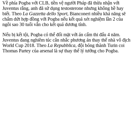
Về phía Pogba với CLB, tiền vệ người Pháp đã thừa nhận với
Juventus rằng, anh đã sử dụng testosterone nhưng không hề hay
biết. Theo
La Gazzetta dello Sport
, Bianconeri nhiều khả năng sẽ
chấm dứt hợp đồng với Pogba nếu kết quả xét nghiệm lần 2 của
ngôi sao 30 tuổi vẫn cho kết quả dương tính.
Nếu bị kết tội, Pogba có thể đối mặt với án cấm thi đấu 4 năm.
Juventus đang nghiêm túc cân nhắc phương án thay thế nhà vô địch
World Cup 2018. Theo
La Repubblica
, đội bóng thành Turin coi
Thomas Partey của ars‌enal là sự thay thế lý tưởng cho Pogba.