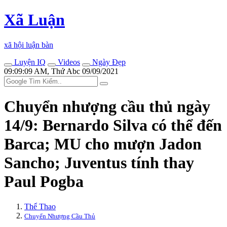
Xã Luận
xã hội luận bàn
Luyện IQ
Videos
Ngày Đẹp
09:09:09 AM, Thứ Abc 09/09/2021
Chuyển nhượng cầu thủ ngày
14/9: Bernardo Silva có thể đến
Barca; MU cho mượn Jadon
Sancho; Juventus tính thay
Paul Pogba
Thể Thao
Chuyển Nhượng Cầu Thủ