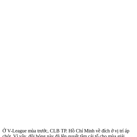
Ở V-League mùa trước, CLB TP. Hồ Chí Minh về đích ở vị trí áp
chót. Vì vậy, đội bóng này đã lên quyết tâm cải tổ cho mùa giải