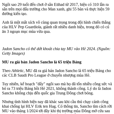
Ngôi sao 29 tuổi đến chơi ở sân Etihad từ 2017, hiện có 310 lần ra
sân trên mọi đấu trường cho Man xanh, ghi 55 bàn và thực hiện 59
đường kiến tạo.
Anh là một mắt xích vô cùng quan trọng trong đội hình chiến thắng
của HLV Pep Guardiola, giành rất nhiều danh hiệu, trong đó có cú
ăn 3 ngoạn mục mùa vừa qua.
Jadon Sancho có thể dứt khoát chia tay MU vào Hè 2024. (Nguồn:
Getty Images)
MU ra giá bán Jadon Sancho là 65 triệu Bảng
Theo
Athletic
, MU đã ra giá bán Jadon Sancho là 65 triệu Bảng cho
các CLB Saudi Pro League ở chuyển nhượng mùa Hè.
Tuy nhiên, kế hoạch "đẩy" ngôi sao mà họ đã tốn nhiều công sức và
bỏ ra 73 triệu Bảng hồi Hè 2021, không thành công. Lý do là Jadon
Sancho không chịu đến quốc gia Trung Đông chơi bóng.
Nhưng tình hình hiện nay đã khác sau khi cầu thủ chạy cánh công
khai chống lại HLV Erik ten Hag. Có thông tin, Sancho tìm cách rời
MU vào tháng 1/2024 tới đây khi thị trường mùa Đông mở cửa sau