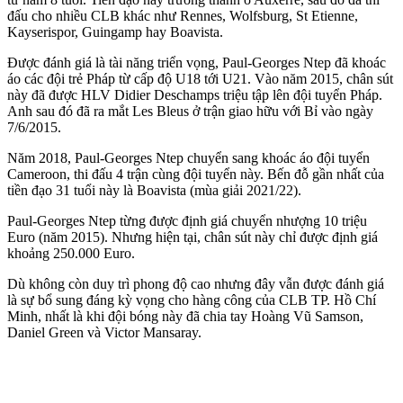
đấu cho nhiều CLB khác như Rennes, Wolfsburg, St Etienne,
Kayserispor, Guingamp hay Boavista.
Được đánh giá là tài năng triển vọng, Paul-Georges Ntep đã khoác
áo các đội trẻ Pháp từ cấp độ U18 tới U21. Vào năm 2015, chân sút
này đã được HLV Didier Deschamps triệu tập lên đội tuyển Pháp.
Anh sau đó đã ra mắt Les Bleus ở trận giao hữu với Bỉ vào ngày
7/6/2015.
Năm 2018, Paul-Georges Ntep chuyển sang khoác áo đội tuyển
Cameroon, thi đấu 4 trận cùng đội tuyển này. Bến đỗ gần nhất của
tiền đạo 31 tuổi này là Boavista (mùa giải 2021/22).
Paul-Georges Ntep từng được định giá chuyển nhượng 10 triệu
Euro (năm 2015). Nhưng hiện tại, chân sút này chỉ được định giá
khoảng 250.000 Euro.
Dù không còn duy trì phong độ cao nhưng đây vẫn được đánh giá
là sự bổ sung đáng kỳ vọng cho hàng công của CLB TP. Hồ Chí
Minh, nhất là khi đội bóng này đã chia tay Hoàng Vũ Samson,
Daniel Green và Victor Mansaray.