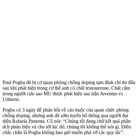
Paul Pogba đã bị cơ quan phòng chống doping tạm đình chỉ thi đấu
sau khi phát hiện trong c‌ơ th‌ể anh có chất testosterone. Chất cấm
trong người cựu sao MU được phát hiện sau trận Juventus vs
Udinese.
Pogba có 3 ngày để phản hồi về cáo buộc của quan chức phòng
chống doping, nhưng anh đã sớm tuyên bố thông qua người đại
diện Rafaela Pimenta. Cô nói: “Chúng tôi đang chờ kết quả phân
tích phản biện và cho tới lúc đó, chúng tôi không thể nói gì. Điều
chắc chắn là Pogba không bao giờ muốn phá vỡ các quy tắc”.