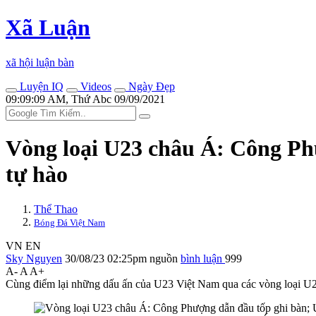
Xã Luận
xã hội luận bàn
Luyện IQ
Videos
Ngày Đẹp
09:09:09 AM, Thứ Abc 09/09/2021
Vòng loại U23 châu Á: Công Ph
tự hào
Thể Thao
Bóng Đá Việt Nam
VN
EN
Sky Nguyen
30/08/23 02:25pm
nguồn
bình luận
999
A-
A
A+
Cùng điểm lại những dấu ấn của U23 Việt Nam qua các vòng loại U