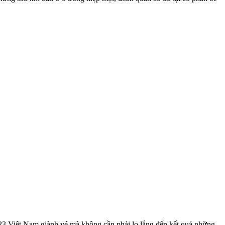
23 Việt Nam giành vé mà không cần phải lo lắng đến kết quả những