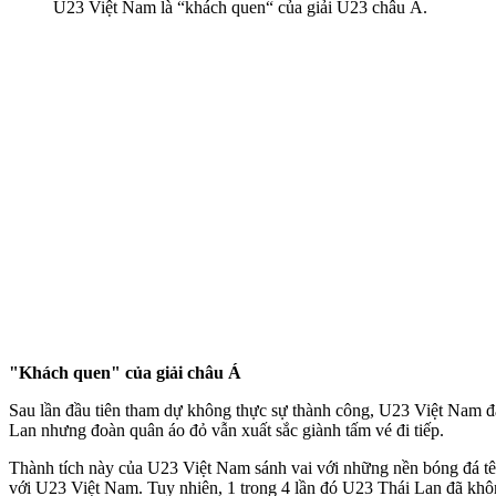
U23 Việt Nam là “khách quen“ của giải U23 châu Á.
"Khách quen" của giải châu Á
Sau lần đầu tiên tham dự không thực sự thành công, U23 Việt Nam đã
Lan nhưng đoàn quân áo đỏ vẫn xuất sắc giành tấm vé đi tiếp.
Thành tích này của U23 Việt Nam sánh vai với những nền bóng đá tê
với U23 Việt Nam. Tuy nhiên, 1 trong 4 lần đó U23 Thái Lan đã khô