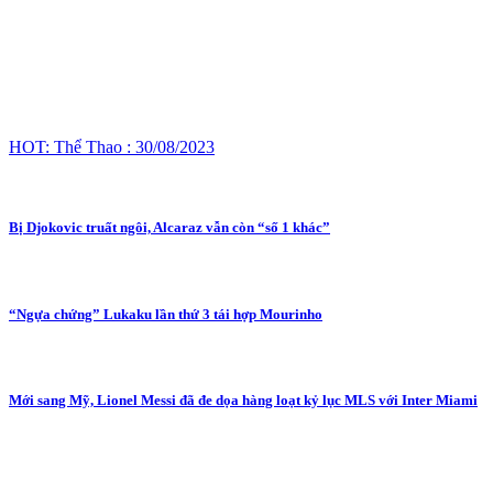
HOT: Thể Thao : 30/08/2023
Bị Djokovic truất ngôi, Alcaraz vẫn còn “số 1 khác”
“Ngựa chứng” Lukaku lần thứ 3 tái hợp Mourinho
Mới sang Mỹ, Lionel Messi đã đe dọa hàng loạt kỷ lục MLS với Inter Miami