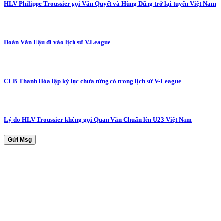
HLV Philippe Troussier gọi Văn Quyết và Hùng Dũng trở lại tuyển Việt Nam
Đoàn Văn Hậu đi vào lịch sử V.League
CLB Thanh Hóa lập kỷ lục chưa từng có trong lịch sử V-League
Lý do HLV Troussier không gọi Quan Văn Chuẩn lên U23 Việt Nam
Gửi Msg