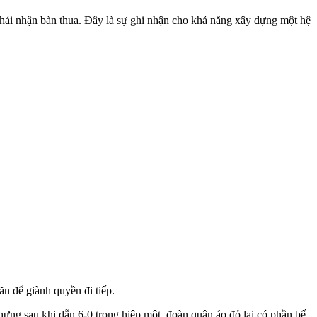
hải nhận bàn thua. Đây là sự ghi nhận cho khả năng xây dựng một hệ
 để giành quyền đi tiếp.
ng sau khi dẫn 6-0 trong hiệp một, đoàn quân áo đỏ lại có phần bế