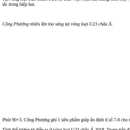
tắc trong hiệp hai.
Công Phượng nhiều lần tỏa sáng tại vòng loại U23 châu Á.
Phút 90+3, Công Phượng ghi 1 siêu phẩm giúp ấn định tỉ số 7-0 cho 
Tình thế tương tự diễn ra ở vòng loại U23 châu Á 2018. Trong trậ