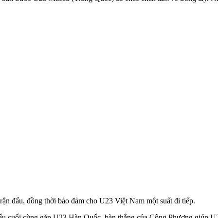
trận đấu, đồng thời bảo đảm cho U23 Việt Nam một suất đi tiếp.
n đấu cuối cùng gặp U23 Hàn Quốc, bàn thắng của Công Phượng giúp U