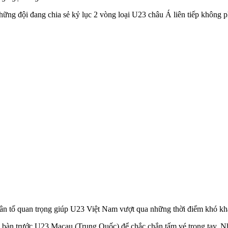
ng đội đang chia sẻ kỷ lục 2 vòng loại U23 châu Á liên tiếp không p
n tố quan trọng giúp U23 Việt Nam vượt qua những thời điểm khó khăn
bàn trước U23 Macau (Trung Quốc) để chắc chắn tấm vé trong tay. Như