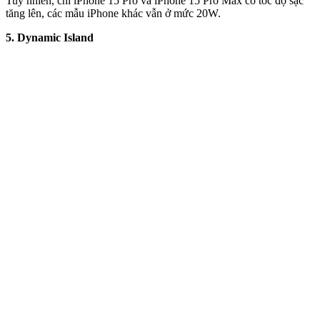
Tuy nhiên, chỉ iPhone 15 Pro và iPhone 15 Pro Max có tốc độ sạc
tăng lên, các mẫu iPhone khác vẫn ở mức 20W.
5. Dynamic Island