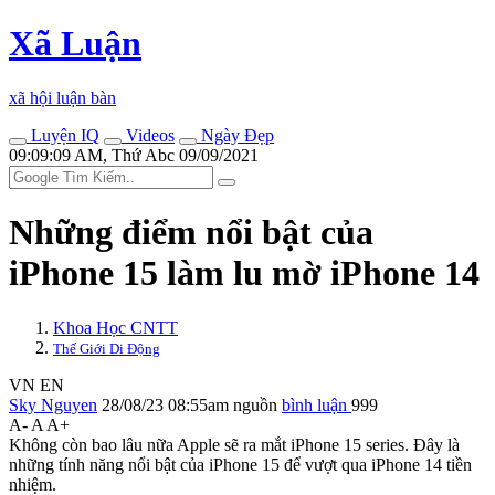
Xã Luận
xã hội luận bàn
Luyện IQ
Videos
Ngày Đẹp
09:09:09 AM, Thứ Abc 09/09/2021
Những điểm nổi bật của
iPhone 15 làm lu mờ iPhone 14
Khoa Học CNTT
Thế Giới Di Động
VN
EN
Sky Nguyen
28/08/23 08:55am
nguồn
bình luận
999
A-
A
A+
Không còn bao lâu nữa Apple sẽ ra mắt iPhone 15 series. Đây là
những tính năng nổi bật của iPhone 15 để vượt qua iPhone 14 tiền
nhiệm.