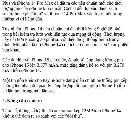
Plus và iPhone 14 Pro Max đã đặt ra các tiêu chuẩn mới cho thời
lượng pin của iPhone khi ra mắt. Cả hai đều lọt vào danh sách
smartphone pin “trâu” và iPhone 14 Pro Max vẫn trụ ở một trong
những vị trí hàng đầu.
Tuy nhiên, iPhone 14 tiêu chuẩn chỉ đạt thời lượng 9 giờ 28 phút
trong bài kiểm tra lướt web liên tục qua mạng di động. Thời lượng
này dài hơn khoảng 30 phút so với điện thoại thông minh trung
bình. Một phần là do iPhone 14 có kích cỡ nhỏ hơn so với các phiên
bản khác.
Các tin đồn về iPhone 15 cho thấy, Apple sẽ tăng dung lượng pin
cho iPhone 15 lên 3.877 mAh, mức tăng đáng kể so với pin 3.279
mAh trên iPhone 14.
Một tin đồn khác cho hay, iPhone đang điều chỉnh hệ thống pin xếp
chồng lên nhau để quản lý năng lượng tốt hơn, giúp iPhone 15 tồn
tại lâu hơn trong một lần sạc.
2. Nâng cấp camera
Thực tế, thông số kỹ thuật camera sau kép 12MP trên iPhone 14
không thể đem ra so sánh với các “đối thủ”.