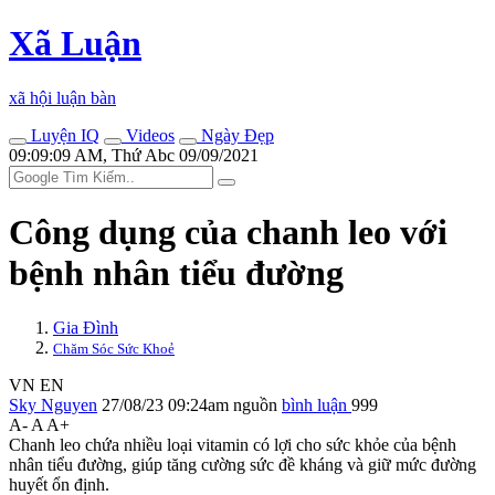
Xã Luận
xã hội luận bàn
Luyện IQ
Videos
Ngày Đẹp
09:09:09 AM, Thứ Abc 09/09/2021
Công dụng của chanh leo với
bệnh nhân tiểu đường
Gia Đình
Chăm Sóc Sức Khoẻ
VN
EN
Sky Nguyen
27/08/23 09:24am
nguồn
bình luận
999
A-
A
A+
Chanh leo chứa nhiều loại vitamin có lợi cho sức khỏe của bệnh
nhân tiểu đường, giúp tăng cường sức đề kháng và giữ mức đường
huyết ổn định.