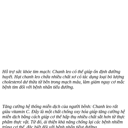
Hỗ trợ sức khỏe tim mạch: Chanh leo có thể giúp ổn định đường
huyết. Hạt chanh leo chứa nhiều chất xơ có tác dụng loại bỏ lượng
cholesterol dư thừa từ bên trong mạch máu, làm giảm nguy cơ mắc
bệnh tim đối với bệnh nhân tiểu đường.
Tăng cường hệ thống miễn dịch của người bênh: Chanh leo rất
giàu vitamin C. Đây là một chất chống oxy hóa giúp tăng cường hệ
miễn dịch bằng cách giúp c‌ơ th‌ể hấp thụ nhiều chất sắt hơn từ thực
phẩm thực vật. Từ đó, ải thiện khả năng chống lại các bệnh nhiễm
trùng c‌ơ th‌ể, đặc biệt đối với bệnh nhân tiêut đường.