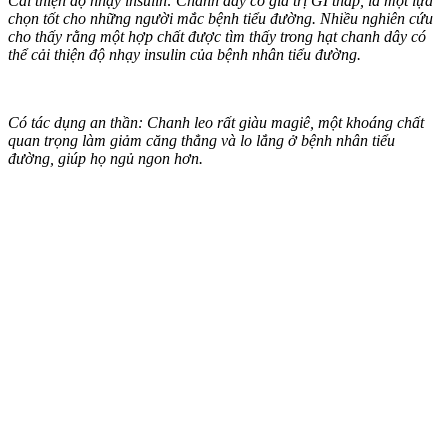
Cải thiện độ nhạy insulin: Chanh dây có giá trị GI thấp, là một lựa
chọn tốt cho những người mắc bệnh tiểu đường. Nhiều nghiên cứu
cho thấy rằng một hợp chất được tìm thấy trong hạt chanh dây có
thể cải thiện độ nhạy insulin của bệnh nhân tiểu đường.
Có tác dụng an thần: Chanh leo rất giàu magiê, một khoáng chất
quan trọng làm giảm căng thẳng và lo lắng ở bệnh nhân tiểu
đường, giúp họ ngủ ngon hơn.