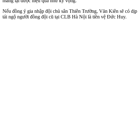
mang lại được hiệu quả như kỳ vọng.
Nếu đồng ý gia nhập đội chủ sân Thiên Trường, Văn Kiên sẽ có dịp
tái ngộ người đồng đội cũ tại CLB Hà Nội là tiền vệ Đức Huy.