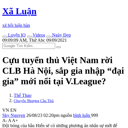
Xã Luận
xã hội luận bàn
Luyện IQ
Videos
Ngày Đẹp
09:09:09 AM, Thứ Abc 09/09/2021
Cựu tuyển thủ Việt Nam rời
CLB Hà Nội, sắp gia nhập “đại
gia” mới nổi tại V.League?
Thể Thao
Chuyển Nhượng Cầu Thủ
VN
EN
Sky Nguyen
26/08/23 02:20pm
nguồn
bình luận
999
A-
A
A+
Đội bóng của bầu Hiển sẽ có những phương án nhân sự mới để