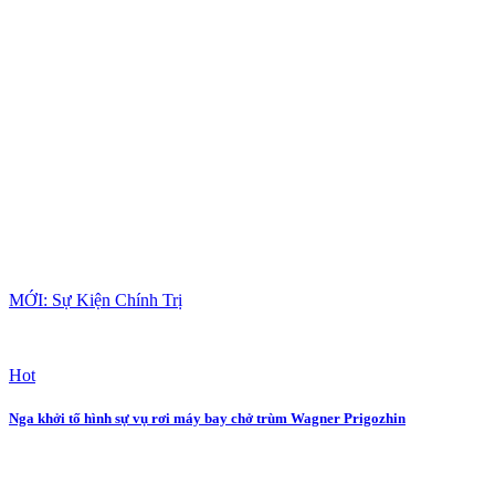
MỚI: Sự Kiện Chính Trị
Hot
Nga khởi tố hình sự vụ rơi máy bay chở trùm Wagner Prigozhin