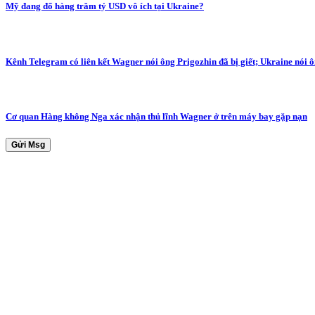
Mỹ đang đổ hàng trăm tỷ USD vô ích tại Ukraine?
Kênh Telegram có liên kết Wagner nói ông Prigozhin đã bị giết; Ukraine nói 
Cơ quan Hàng không Nga xác nhận thủ lĩnh Wagner ở trên máy bay gặp nạn
Gửi Msg