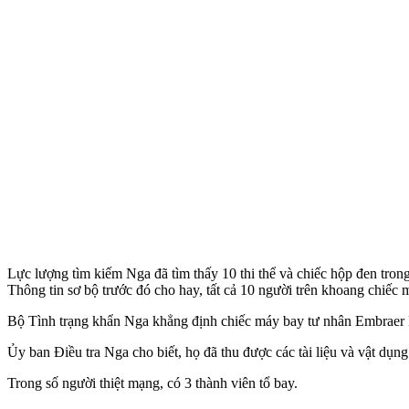
Lực lượng tìm kiếm Nga đã tìm thấy 10 th‌i th‌ể và chiếc hộp đen tr
Thông tin sơ bộ trước đó cho hay, tất cả 10 người trên khoang chiếc 
Bộ Tình trạng khẩn Nga khẳng định chiếc máy bay tư nhân Embraer L
Ủy ban Điều tra Nga cho biết, họ đã thu được các tài liệu và vật dụ
Trong số người thiệt mạng, có 3 thành viên tổ bay.