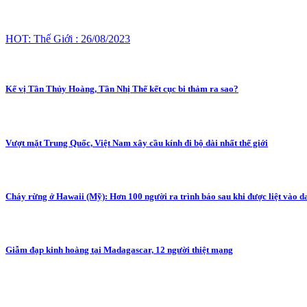
HOT: Thế Giới : 26/08/2023
Kế vị Tần Thủy Hoàng, Tần Nhị Thế kết cục bi thảm ra sao?
Vượt mặt Trung Quốc, Việt Nam xây cầu kính đi bộ dài nhất thế giới
Cháy rừng ở Hawaii (Mỹ): Hơn 100 người ra trình báo sau khi được liệt vào d
Giẫm đạp kinh hoàng tại Madagascar, 12 người thiệt mạng