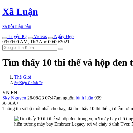
Xã Luận
xã hội luận bàn
Luyện IQ
Videos
Ngày Đẹp
09:09:09 AM, Thứ Abc 09/09/2021
Tìm thấy 10 th‌i th‌ể và hộp đe
Thế Giới
Sự Kiện Chính Trị
VN
EN
Sky Nguyen
26/08/23 07:47am
nguồn
bình luận
999
A-
A
A+
Thông tin sơ bộ mới nhất cho hay, đã tìm thấy 10 th‌i th‌ể tại điểm 
hiện trường máy bay Embraer Legacy rơi và cháy ở tỉnh Tver, 