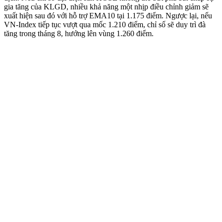
gia tăng của KLGD, nhiều khả năng một nhịp điều chỉnh giảm sẽ
xuất hiện sau đó với hỗ trợ EMA10 tại 1.175 điểm. Ngược lại, nếu
VN-Index tiếp tục vượt qua mốc 1.210 điểm, chỉ số sẽ duy trì đà
tăng trong tháng 8, hướng lên vùng 1.260 điểm.