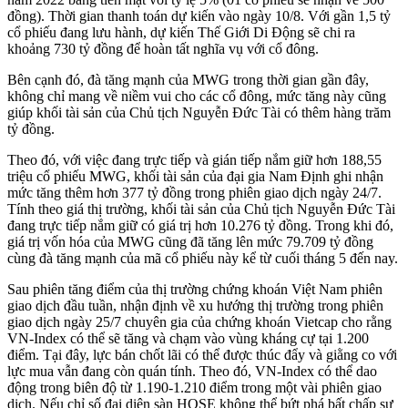
đồng). Thời gian thanh toán dự kiến vào ngày 10/8. Với gần 1,5 tỷ
cổ phiếu đang lưu hành, dự kiến Thế Giới Di Động sẽ chi ra
khoảng 730 tỷ đồng để hoàn tất nghĩa vụ với cổ đông.
Bên cạnh đó, đà tăng mạnh của MWG trong thời gian gần đây,
không chỉ mang về niềm vui cho các cổ đông, mức tăng này cũng
giúp khối tài sản của Chủ tịch Nguyễn Đức Tài có thêm hàng trăm
tỷ đồng.
Theo đó, với việc đang trực tiếp và gián tiếp nắm giữ hơn 188,55
triệu cổ phiếu MWG, khối tài sản của đại gia Nam Định ghi nhận
mức tăng thêm hơn 377 tỷ đồng trong phiên giao dịch ngày 24/7.
Tính theo giá thị trường, khối tài sản của Chủ tịch Nguyễn Đức Tài
đang trực tiếp nắm giữ có giá trị hơn 10.276 tỷ đồng. Trong khi đó,
giá trị vốn hóa của MWG cũng đã tăng lên mức 79.709 tỷ đồng
cùng đà tăng mạnh của mã cổ phiếu này kể từ cuối tháng 5 đến nay.
Sau phiên tăng điểm của thị trường chứng khoán Việt Nam phiên
giao dịch đầu tuần, nhận định về xu hướng thị trường trong phiên
giao dịch ngày 25/7 chuyên gia của chứng khoán Vietcap cho rằng
VN-Index có thể sẽ tăng và chạm vào vùng kháng cự tại 1.200
điểm. Tại đây, lực bán chốt lãi có thể được thúc đẩy và giằng co với
lực mua vẫn đang còn quán tính. Theo đó, VN-Index có thể dao
động trong biên độ từ 1.190-1.210 điểm trong một vài phiên giao
dịch. Nếu chỉ số đại diện sàn HOSE không thể bứt phá bất chấp sự