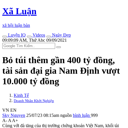
Xã Luận
xã hội luận bàn
Luyện IQ
Videos
Ngày Đẹp
09:09:09 AM, Thứ Abc 09/09/2021
Bỏ túi thêm gần 400 tỷ đồng,
tài sản đại gia Nam Định vượt
10.000 tỷ đồng
Kinh Tế
Doanh Nhân Khởi Nghiệp
VN
EN
Sky Nguyen
25/07/23 08:15am
nguồn
bình luận
999
A-
A
A+
Cùng với đà tăng của thị trường chứng khoán Việt Nam, khối tài