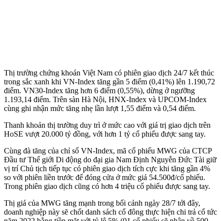
Thị trường chứng khoán Việt Nam có phiên giao dịch 24/7 kết thúc
trong sắc xanh khi VN-Index tăng gần 5 điểm (0,41%) lên 1.190,72
điểm. VN30-Index tăng hơn 6 điểm (0,55%), dừng ở ngưỡng
1.193,14 điểm. Trên sàn Hà Nội, HNX-Index và UPCOM-Index
cùng ghi nhận mức tăng nhẹ lần lượt 1,55 điểm và 0,54 điểm.
Thanh khoản thị trường duy trì ở mức cao với giá trị giao dịch trên
HoSE vượt 20.000 tỷ đồng, với hơn 1 tỷ cổ phiếu được sang tay.
Cùng đà tăng của chỉ số VN-Index, mã cổ phiếu MWG của CTCP
Đầu tư Thế giới Di động do đại gia Nam Định Nguyễn Đức Tài giữ
vị trí Chủ tịch tiếp tục có phiên giao dịch tích cực khi tăng gần 4%
so với phiên liền trước để đóng cửa ở mức giá 54.500đ/cổ phiếu.
Trong phiên giao dịch cũng có hơn 4 triệu cổ phiếu được sang tay.
Thị giá của MWG tăng mạnh trong bối cảnh ngày 28/7 tới đây,
doanh nghiệp này sẽ chốt danh sách cổ đông thực hiện chi trả cổ tức
năm 2022 bằng tiền mặt với tỷ lệ 5% (01 cổ phiếu sẽ nhận về 500