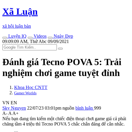
Xã Luận
xã hội luận bàn
Luyện IQ
Videos
Ngày Đẹp
09:09:09 AM, Thứ Abc 09/09/2021
Đánh giá Tecno POVA 5: Trải
nghiệm chơi game tuyệt đỉnh
Khoa Học CNTT
Gamer Worlds
VN
EN
Sky Nguyen
22/07/23 03:01pm
nguồn
bình luận
999
A-
A
A+
Nếu bạn đang tìm kiếm một chiếc điện thoại chơi game giá cả phải
chăng tầm 4 triệu thì Tecno POVA 5 chắc chắn đáng để cân nhắc.