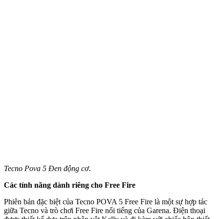
Tecno Pova 5 Đen động cơ.
Các tính năng dành riêng cho Free Fire
Phiên bản đặc biệt của Tecno POVA 5 Free Fire là một sự hợp tác
giữa Tecno và trò chơi Free Fire nổi tiếng của Garena. Điện thoại