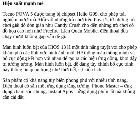
Hiệu suất mạnh mẽ
Tecno POVA 5 được trang bị chipset Helio G99, cho phép trải
nghiệm mượt mà. Đối với những trò chơi trên Pova 5, từ những trò
chơi giải đố đơn giản như Candy Crush cho đến những trò chơi có
đồ họa cao hơn như Freefire, Liên Quân Mobile, điện thoại đều
chạy mượt không gặp vấn đề gì.
Màn hình luôn bật của HiOS 13 là một tính năng tuyệt vời cho phép
khám phá các lĩnh vực hình ảnh mới. Hệ thống màu thông minh và
bố cục động kết hợp với nhau để tạo ra các hiệu ứng động, khơi dậy
trí tưởng tượng. Màn hình luôn bật, dễ dàng tùy chỉnh bố cục trình
bày thông tin quan trọng như thời tiết, sự kiện lịch...
Sản phẩm có khả năng tùy biến phong phú với nhiều tính năng.
Điện thoại có sẵn một ứng dụng tăng cường, Phone Master – ứng
dụng chăm sóc chung, Instant Apps – ứng dụng phím tắt mà không
cần cài đặt.