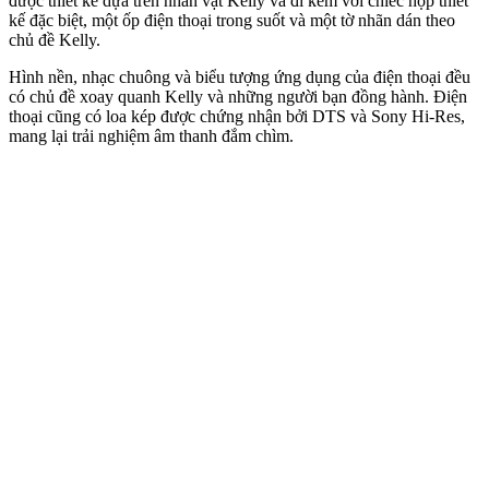
được thiết kế dựa trên nhân vật Kelly và đi kèm với chiếc hộp thiết
kế đặc biệt, một ốp điện thoại trong suốt và một tờ nhãn dán theo
chủ đề Kelly.
Hình nền, nhạc chuông và biểu tượng ứng dụng của điện thoại đều
có chủ đề xoay quanh Kelly và những người bạn đồng hành. Điện
thoại cũng có loa kép được chứng nhận bởi DTS và Sony Hi-Res,
mang lại trải nghiệm âm thanh đắm chìm.