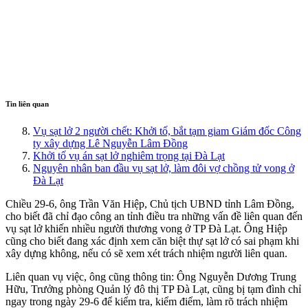
Tin liên quan
Vụ sạt lở 2 người chết: Khởi tố, bắt tạm giam Giám đốc Công
ty xây dựng Lê Nguyễn Lâm Đồng
Khởi tố vụ án sạt lở nghiêm trọng tại Đà Lạt
Nguyên nhân ban đầu vụ sạt lở, làm đôi vợ chồng tử vong ở
Đà Lạt
Chiều 29-6, ông Trần Văn Hiệp, Chủ tịch UBND tỉnh Lâm Đồng,
cho biết đã chỉ đạo công an tỉnh điều tra những vấn đề liên quan đến
vụ sạt lở khiến nhiều người thương vong ở TP Đà Lạt. Ông Hiệp
cũng cho biết đang xác định xem căn biệt thự sạt lở có sai phạm khi
xây dựng không, nếu có sẽ xem xét trách nhiệm người liên quan.
Liên quan vụ việc, ông cũng thông tin: Ông Nguyễn Dương Trung
Hữu, Trưởng phòng Quản lý đô thị TP Đà Lạt, cũng bị tạm đình chỉ
ngay trong ngày 29-6 để kiểm tra, kiểm điểm, làm rõ trách nhiệm