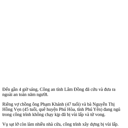
Đến gần 4 giờ sáng, Công an tỉnh Lâm Đồng đã cứu và đưa ra
ngoài an toàn năm người.
Riêng vợ chồng ông Phạm Khánh (47 tuổi) và bà Nguyễn Thị
Hồng Vẹn (45 tuổi, quê huyện Phú Hòa, tỉnh Phú Yên) đang ngủ
trong công trình không chạy kịp đã bị vùi lấp và t‌ử von‌g.
Vụ sạt lở còn làm nhiều nhà cửa, công trình xây dựng bị vùi lấp.