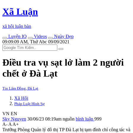
Xã Luận
xã hội luận bàn
Luyện IQ
Videos
Ngày Đẹp
09:09:09 AM, Thứ Abc 09/09/2021
Điều tra vụ sạt lở làm 2 người
chết ở Đà Lạt
Tin Lâm Đồng, Đà Lạt
Xã Hội
Pháp Luật Hình Sự
VN
EN
Sky Nguyen
30/06/23 08:19am
nguồn
bình luận
999
A-
A
A+
Trưởng Phòng Quản lý đô thị TP Đà Lạt bị tạm đình chỉ công tác và