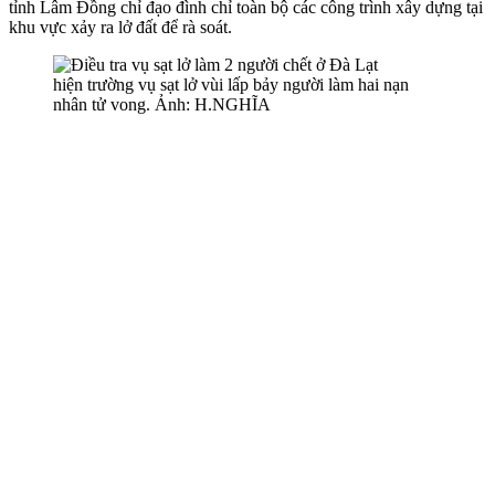
tỉnh Lâm Đồng chỉ đạo đình chỉ toàn bộ các công trình xây dựng tại
khu vực xảy ra lở đất để rà soát.
hiện trường vụ sạt lở vùi lấp bảy người làm hai nạn
nhân t‌ử von‌g. Ảnh: H.NGHĨA