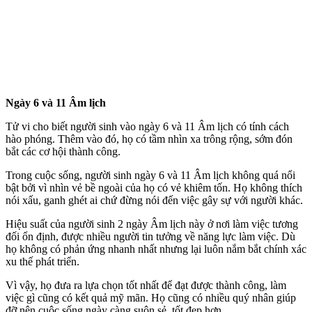
Ngày 6 và 11 Âm lịch
Tử vi cho biết người sinh vào ngày 6 và 11 Âm lịch có tính cách
hào phóng. Thêm vào đó, họ có tầm nhìn xa trông rộng, sớm đón
bắt các cơ hội thành công.
Trong cuộc sống, người sinh ngày 6 và 11 Âm lịch không quá nổi
bật bởi vì nhìn vẻ bề ngoài của họ có vẻ khiêm tốn. Họ không thích
nói xấu, ganh ghét ai chứ đừng nói đến việc gây sự với người khác.
Hiệu suất của người sinh 2 ngày Âm lịch này ở nơi làm việc tương
đối ổn định, được nhiều người tin tưởng về năng lực làm việc. Dù
họ không có phản ứng nhanh nhất nhưng lại luôn nắm bắt chính xác
xu thế phát triển.
Vì vậy, họ đưa ra lựa chọn tốt nhất để đạt được thành công, làm
việc gì cũng có kết quả mỹ mãn. Họ cũng có nhiều quý nhân giúp
đỡ nên cuộc sống ngày càng suôn sẻ, tốt đẹp hơn.