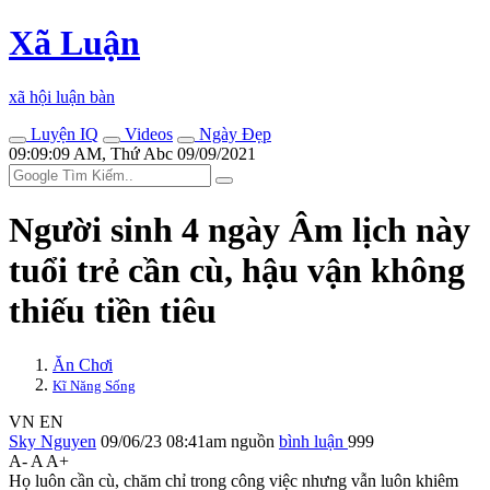
Xã Luận
xã hội luận bàn
Luyện IQ
Videos
Ngày Đẹp
09:09:09 AM, Thứ Abc 09/09/2021
Người sinh 4 ngày Âm lịch này
tuổi trẻ cần cù, hậu vận không
thiếu tiền tiêu
Ăn Chơi
Kĩ Năng Sống
VN
EN
Sky Nguyen
09/06/23 08:41am
nguồn
bình luận
999
A-
A
A+
Họ luôn cần cù, chăm chỉ trong công việc nhưng vẫn luôn khiêm