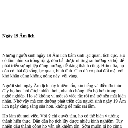
Ngày 19 Âm lịch
Những người sinh ngày 19 Âm lịch bẩm sinh lạc quan, tích cực. Họ
có tầm nhìn xa trông rộng, đón bắt được những xu hướng xã hội để
phát triển sự nghiệp đúng hướng, dễ dàng thành công. Hơn nữa, họ
còn có thái độ sống lạc quan, bình tĩnh. Cho dù có phải đối mặt với
khó khăn cũng không nóng nảy, vội vàng.
Người sinh ngày Âm lịch này khiêm tốn, kín tiếng và điều đó thúc
đẩy họ học hỏi được nhiều hơn, nhanh chóng tiến bộ hơn trong
nghề nghiệp. Họ sẽ không vì một số việc rắc rối mà trở nên mất kiên
nhẫn. Nhờ vậy mà con đường phát triển của người sinh ngày 19 Âm
lịch ngày càng sáng sủa hơn, không dễ mắc sai lầm.
Họ làm tốt mọi việc. Với ý chí quyết tâm, họ có thể biến ý tưởng
thành hiện thực. Dần dần họ tích lũy được nhiều kinh nghiệm. Tuy
nhiên dẫu thành công họ vẫn rất khiêm tốn. Sớm muộn gì họ cũng