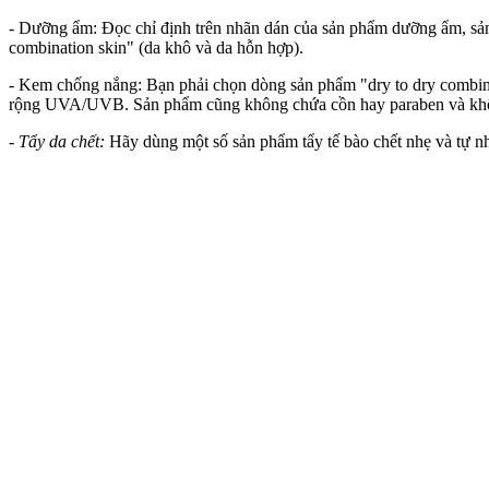
- Dưỡng ẩm: Đọc chỉ định trên nhãn dán của sản phẩm dưỡng ẩm, sản
combination skin" (da khô và da hỗn hợp).
- Kem chống nắng: Bạn phải chọn dòng sản phẩm "dry to dry combina
rộng UVA/UVB. Sản phẩm cũng không chứa cồn hay paraben và không 
- Tẩy da chết:
Hãy dùng một số sản phẩm tẩy tế bào chết nhẹ và tự nhiê