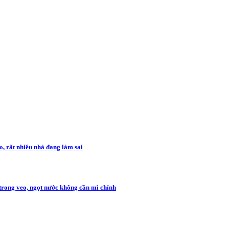
o, rất nhiều nhà đang làm sai
rong veo, ngọt nước không cần mì chính