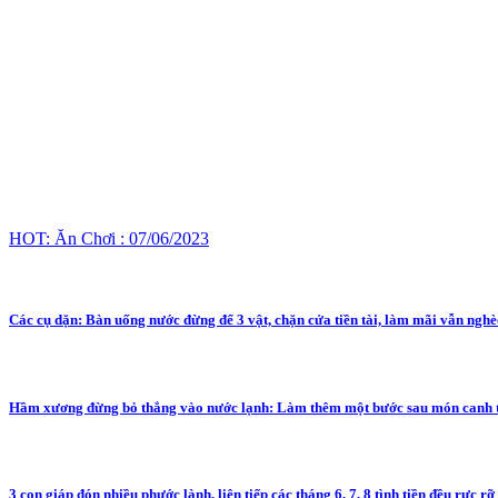
HOT: Ăn Chơi : 07/06/2023
Các cụ dặn: Bàn uống nước đừng để 3 vật, chặn cửa tiền tài, làm mãi vẫn nghè
Hầm xương đừng bỏ thẳng vào nước lạnh: Làm thêm một bước sau món canh t
3 con giáp đón nhiều phước lành, liên tiếp các tháng 6, 7, 8 tình tiền đều rực rỡ