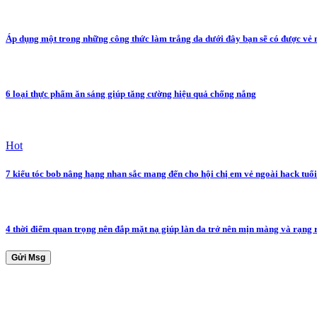
Áp dụng một trong những công thức làm trắng da dưới đây bạn sẽ có được vẻ 
6 loại thực phẩm ăn sáng giúp tăng cường hiệu quả chống nắng
Hot
7 kiểu tóc bob nâng hạng nhan sắc mang đến cho hội chị em vẻ ngoài hack tuổi
4 thời điểm quan trọng nên đắp mặt nạ giúp làn da trở nên mịn màng và rạng 
Gửi Msg