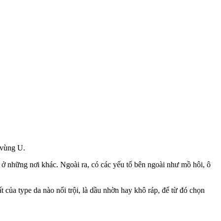
ở vùng U.
ở những nơi khác. Ngoài ra, có các yếu tố bên ngoài như mồ hôi, ô
 của type da nào nổi trội, là dầu nhờn hay khô ráp, để từ đó chọn