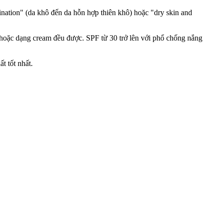
ation" (da khô đến da hỗn hợp thiên khô) hoặc "dry skin and
 hoặc dạng cream đều được. SPF từ 30 trở lên với phổ chống nắng
t tốt nhất.