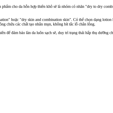
 phẩm cho da hỗn hợp thiên khô sẽ là nhóm có nhãn "dry to dry combin
tion" hoặc "dry skin and combination skin". Có thể chọn dạng lotion
chứa các chất tạo nhân mụn, không bít tắc lỗ chân lông.
n để đảm bảo làn da luôn sạch sẽ, duy trì trạng thái hấp thụ dưỡng chấ