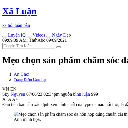
Xã Luận
xã hội luận bàn
Luyện IQ
Videos
Ngày Đẹp
09:09:09 AM, Thứ Abc 09/09/2021
Mẹo chọn sản phẩm chăm sóc da
Ăn Chơi
Trang Điểm Làm đẹp
VN
EN
Sky Nguyen
07/06/23 02:34pm
nguồn
bình luận
999
A-
A
A+
Đầu tiên bạn cần xác định xem tính chất của type da nào nổi trội, l
Ảnh minh họa.