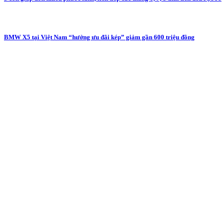
BMW X5 tại Việt Nam “hưởng ưu đãi kép” giảm gần 600 triệu đồng