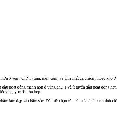
u nhờn ở vùng chữ T (trán, mũi, cằm) và tính chất da thường hoặc khô 
ến dầu hoạt động mạnh hơn ở vùng chữ T và ít tuyến dầu hoạt động hơn 
khô sang type da hỗn hợp.
phẩm làm đẹp và chăm sóc. Đầu tiên bạn cần cần xác định xem tính chất