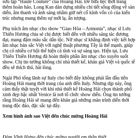
sưu tập “Haute Couture” của Hoàng Hải. Để bữa tiệc thời trang
thêm hoàn hảo, Long Kan dàn dựng nhiều chi tiết sống động về sàn
diễn, âm thanh và ánh sáng nhằm giữ nét cổ kính vốn có của kiến
trúc nhưng mang thêm sự mới lạ, ấn tượng.
Phụ trách âm nhạc cho show “Giao Hòa – Armonia”, nhạc sĩ Lưu
Thiên Hương chia sẻ chị được biết đến với nhiều sáng tác đương
đại, mang đậm màu sắc dân tộc. Nữ nhạc sĩ khẳng định việc kết hợp
âm nhạc bản sắc Việt với nghệ thuật phương Tây là thế mạnh, giúp
chị có nhiều cơ hội thể hiện cá tính và sự sáng tạo. Hiện tại, Lưu
Thiên Thiên Hương đã hoàn thiện phần âm nhạc cho xuyên suốt
show. Chị tin tưởng không chỉ nhà thiết kế, khán giả Việt và quốc tế
đều sẽ thích thú, hài lòng.
Ngài Phó tổng lãnh sự Italy cho biết đây không phải lần đầu tiên
Hoàng Hải mang thời trang của anh đến Italy. Nhưng dịp này, ông
cảm thấy thật tuyệt vời khi nhà thiết kế Hoàng Hải chọn thành phố
xinh đẹp bậc nhất Venice là nơi tổ chức show diễn. Ông tin tưởng
rằng Hoàng Hải sẽ mang đến khán giả những màn trình diễn thời
trang độc đáo, đặc sắc tại đây.
Xem hình ảnh sao Việt đến chúc mừng Hoàng Hải
Đàm Vĩnh Hưng đến chúc mừng người em thân thiết