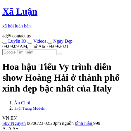
Xã Luận
xã hội luận bàn
ad@ contact us
Luyện IQ
Videos
Ngày Đẹp
09:09:09 AM, Thứ Abc 09/09/2021
Hoa hậu Tiểu Vy trình diễn
show Hoàng Hải ở thành phố
xinh đẹp bậc nhất của Italy
Ăn Chơi
Thời Trang Models
VN
EN
Sky Nguyen
06/06/23 02:20pm
nguồn
bình luận
999
A-
A
A+