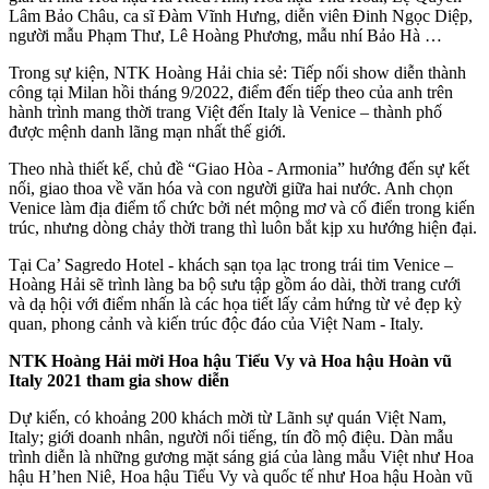
Lâm Bảo Châu, ca sĩ Đàm Vĩnh Hưng, diễn viên Đinh Ngọc Diệp,
người mẫu Phạm Thư, Lê Hoàng Phương, mẫu nhí Bảo Hà …
Trong sự kiện, NTK Hoàng Hải chia sẻ: Tiếp nối show diễn thành
công tại Milan hồi tháng 9/2022, điểm đến tiếp theo của anh trên
hành trình mang thời trang Việt đến Italy là Venice – thành phố
được mệnh danh lãng mạn nhất thế giới.
Theo nhà thiết kế, chủ đề “Giao Hòa - Armonia” hướng đến sự kết
nối, giao thoa về văn hóa và con người giữa hai nước. Anh chọn
Venice làm địa điểm tổ chức bởi nét mộng mơ và cổ điển trong kiến
trúc, nhưng dòng chảy thời trang thì luôn bắt kịp xu hướng hiện đại.
Tại Ca’ Sagredo Hotel - khách sạn tọa lạc trong trái tim Venice –
Hoàng Hải sẽ trình làng ba bộ sưu tập gồm áo dài, thời trang cưới
và dạ hội với điểm nhấn là các họa tiết lấy cảm hứng từ vẻ đẹp kỳ
quan, phong cảnh và kiến trúc độc đáo của Việt Nam - Italy.
NTK Hoàng Hải mời Hoa hậu Tiểu Vy và Hoa hậu Hoàn vũ
Italy 2021 tham gia show diễn
Dự kiến, có khoảng 200 khách mời từ Lãnh sự quán Việt Nam,
Italy; giới doanh nhân, người nổi tiếng, tín đồ mộ điệu. Dàn mẫu
trình diễn là những gương mặt sáng giá của làng mẫu Việt như Hoa
hậu H’hen Niê, Hoa hậu Tiểu Vy và quốc tế như Hoa hậu Hoàn vũ