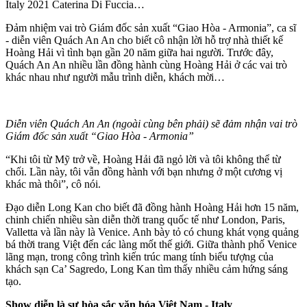
Italy 2021 Caterina Di Fuccia…
Đảm nhiệm vai trò Giám đốc sản xuất “Giao Hòa - Armonia”, ca sĩ
- diễn viên Quách An An cho biết cô nhận lời hỗ trợ nhà thiết kế
Hoàng Hải vì tình bạn gần 20 năm giữa hai người. Trước đây,
Quách An An nhiều lần đồng hành cùng Hoàng Hải ở các vai trò
khác nhau như người mẫu trình diễn, khách mời…
Diễn viên Quách An An (ngoài cùng bên phải) sẽ đảm nhận vai trò
Giám đốc sản xuất “Giao Hòa - Armonia”
“Khi tôi từ Mỹ trở về, Hoàng Hải đã ngỏ lời và tôi không thể từ
chối. Lần này, tôi vẫn đồng hành với bạn nhưng ở một cương vị
khác mà thôi”, cô nói.
Đạo diễn Long Kan cho biết đã đồng hành Hoàng Hải hơn 15 năm,
chinh chiến nhiều sàn diễn thời trang quốc tế như London, Paris,
Valletta và lần này là Venice. Anh bày tỏ có chung khát vọng quảng
bá thời trang Việt đến các làng mốt thế giới. Giữa thành phố Venice
lãng mạn, trong công trình kiến trúc mang tính biểu tượng của
khách sạn Ca’ Sagredo, Long Kan tìm thấy nhiều cảm hứng sáng
tạo.
Show diễn là sự hòa sắc văn hóa Việt Nam - Italy