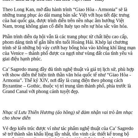
Theo Long Kan, mở đầu hành trình “Giao Hòa - Armonia” sẽ là
những trang phục áo dài mang bản sắc Việt với họa tiết đặc trưng
của hai quốc gia, được trình diễn trên nền nhạc âm hưởng Việt
Nam, trong không gian cổ điển Italy tạo nên sự hòa sắc văn hóa.
Phần trình diễn dạ hội vẫn là các trang phục từ chất liệu cao cấp,
phom dáng tinh tế gắn liền tên tuổi Hoàng Hải. Khép lại chương
trình sẽ là những bộ váy cưới bay bổng hòa vào không khí lãng mạn
của Venice – thành phố được ca ngợi như vùng đất của tình yêu và
giai điệu hạnh phúc.
Ca’ Sagredo mang đầy đủ tính nghệ thuật và giá trị lịch sử, phù hợp
với show diễn thể hiện tinh thần văn hóa quốc tế như “Giao Hòa -
Armonia”. Thế kỷ XIV, nơi đây là cung điện theo phong cách
Byzantine – Gothic, thuộc vị trí trung tâm thành phố, phía trước là
Grand Canal với phong cảnh tuyệt đẹp.
Nhạc sĩ Lưu Thiên Hương (áo hồng) sẽ đảm nhận vai trò âm nhạc
cho show diễn
Vẻ đẹp kiến trúc được ví như tác phẩm nghệ thuật của Ca’ Sagredo
sẽ trở thành sân khấu lộng lẫy nhất, tôn vinh các thiết kế trong bộ