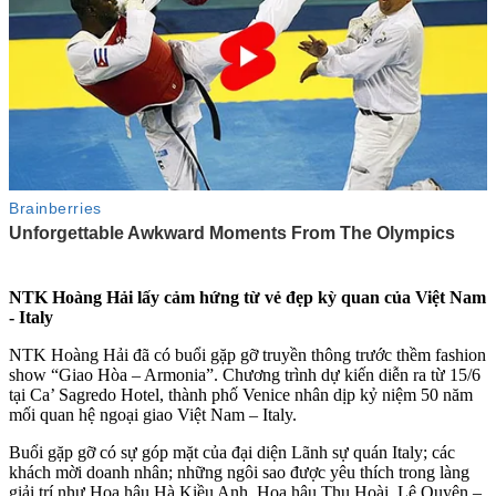
NTK Hoàng Hải lấy cảm hứng từ vẻ đẹp kỳ quan của Việt Nam
- Italy
NTK Hoàng Hải đã có buổi gặp gỡ truyền thông trước thềm fashion
show “Giao Hòa – Armonia”. Chương trình dự kiến diễn ra từ 15/6
tại Ca’ Sagredo Hotel, thành phố Venice nhân dịp kỷ niệm 50 năm
mối quan hệ ngoại giao Việt Nam – Italy.
Buổi gặp gỡ có sự góp mặt của đại diện Lãnh sự quán Italy; các
khách mời doanh nhân; những ngôi sao được yêu thích trong làng
giải trí như Hoa hậu Hà Kiều Anh, Hoa hậu Thu Hoài, Lệ Quyên –