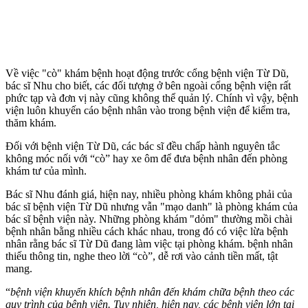
Về việc "cò" khám bệnh hoạt động trước cổng bệnh viện Từ Dũ,
bác sĩ Nhu cho biết, các đối tượng ở bên ngoài cổng bệnh viện rất
phức tạp và đơn vị này cũng không thể quản lý. Chính vì vậy, bệnh
viện luôn khuyến cáo bệnh nhân vào trong bệnh viện để kiểm tra,
thăm khám.
Đối với bệnh viện Từ Dũ, các bác sĩ đều chấp hành nguyên tắc
không móc nối với “cò” hay xe ôm để đưa bệnh nhân đến phòng
khám tư của mình.
Bác sĩ Nhu đánh giá, hiện nay, nhiều phòng khám không phải của
bác sĩ bệnh viện Từ Dũ nhưng vẫn "mạo danh" là phòng khám của
bác sĩ bệnh viện này. Những phòng khám "dỏm" thường mồi chài
bệnh nhân bằng nhiều cách khác nhau, trong đó có việc lừa bệnh
nhân rằng bác sĩ Từ Dũ đang làm việc tại phòng khám. bệnh nhân
thiếu thông tin, nghe theo lời “cò”, dễ rơi vào cảnh tiền mất, tật
mang.
“
bệnh viện khuyến khích bệnh nhân đến khám chữa bệnh theo các
quy trình của bệnh viện. Tuy nhiên, hiện nay, các bệnh viện lớn tại