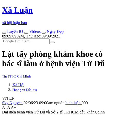
Xã Luận
xã hội luận bàn
Luyện IQ
Videos
Ngày Đẹp
09:09:09 AM, Thứ Abc 09/09/2021
Lật tẩy phòng khám khoe có
bác sĩ làm ở bệnh viện Từ Dũ
Tin TP Hồ Chí Minh
Xã Hội
Phóng sự Điều tra
VN
EN
Sky Nguyen
02/06/23 09:00am
nguồn
bình luận
999
A-
A
A+
Đại diện bệnh viện Từ Dũ và Sở Y tế TP.HCM đều khẳng định