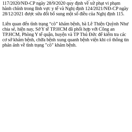
117/2020/NĐ-CP ngày 28/9/2020 quy định về xử phạt vi phạm
hành chính trong lĩnh vực y tế và Nghị định 124/2021/NĐ-CP ngày
28/12/2021 được sửa đổi bổ sung một số điều của Nghị định 115.
Liên quan đến tình trạng “cò” khám bệnh, bà Lê Thiện Quỳnh Như
chia sẻ, hiện nay, Sở Y tế TP.HCM đã phối hợp với Công an
TP.HCM, Phòng Y tế quận, huyện và TP Thủ Đức để kiểm tra các
cơ sở khám bệnh, chữa bệnh xung quanh bệnh viện khi có thông tin
phản ánh về tình trạng "cò" khám bệnh.