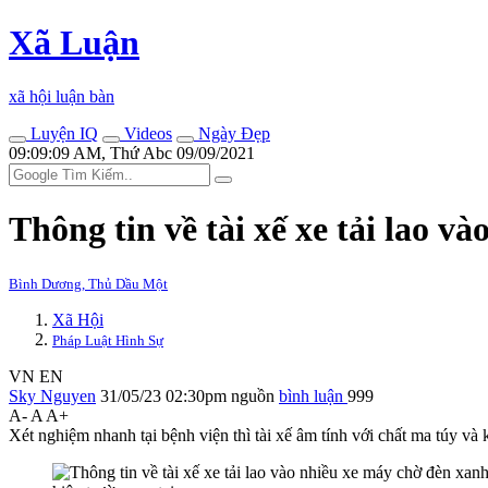
Xã Luận
xã hội luận bàn
Luyện IQ
Videos
Ngày Đẹp
09:09:09 AM, Thứ Abc 09/09/2021
Thông tin về tài xế xe tải lao v
Bình Dương, Thủ Dầu Một
Xã Hội
Pháp Luật Hình Sự
VN
EN
Sky Nguyen
31/05/23 02:30pm
nguồn
bình luận
999
A-
A
A+
Xét nghiệm nhanh tại bệnh viện thì tài xế âm tính với chất m‌a tú‌y 