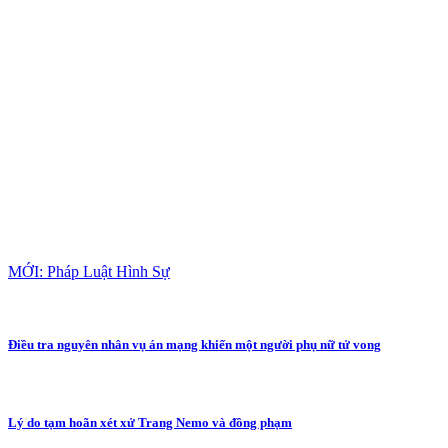
MỚI: Pháp Luật Hình Sự
Điều tra nguyên nhân vụ án mạng khiến một người phụ nữ tử vong
Lý do tạm hoãn xét xử Trang Nemo và đồng phạm