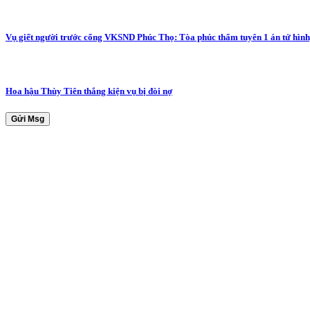
Vụ giết người trước cổng VKSND Phúc Thọ: Tòa phúc thẩm tuyên 1 án tử hình,
Hoa hậu Thùy Tiên thắng kiện vụ bị đòi nợ
Gửi Msg