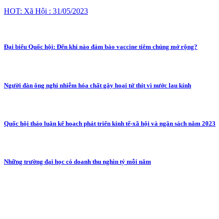
HOT: Xã Hội : 31/05/2023
Đại biểu Quốc hội: Đến khi nào đảm bảo vaccine tiêm chủng mở rộng?
Người đàn ông nghi nhiễm hóa chất gây hoại tử thịt vì nước lau kính
Quốc hội thảo luận kế hoạch phát triển kinh tế-xã hội và ngân sách năm 2023
Những trường đại học có doanh thu nghìn tỷ mỗi năm