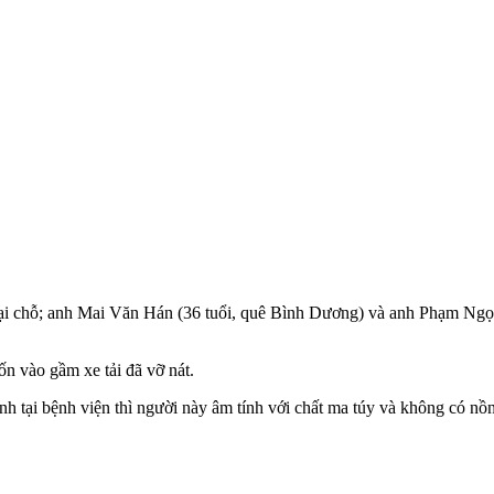
tại chỗ; anh Mai Văn Hán (36 tuổi, quê Bình Dương) và anh Phạm Ngọ
ốn vào gầm xe tải đã vỡ nát.
nh tại bệnh viện thì người này âm tính với chất m‌a tú‌y và không có nồ