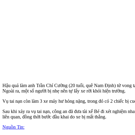
Hậu quả làm anh Trần Chí Cường (20 tuổi, quê Nam Định) t‌ử von‌g 
Ngoài ra, một số người bị nhẹ nên tự lấy xe rời khỏi hiện trường.
Vụ tai nạn còn làm 3 xe máy hư hỏng nặng, trong đó có 2 chiếc bị cu
Sau khi xảy ra vụ tai nạn, công an đã đưa tài xế Bé đi xét nghiệm nha
liên quan, đồng thời bước đầu khai do xe bị mất thắng.
Nguồn Tin: