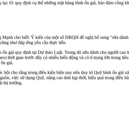
lục 01 quy định cụ thể những mặt hàng bình ổn giá, bảo đảm công kha
 Mạnh cho biết: Ý kiến của một số ĐBQH đề nghị bổ sung "sữa dành ch
 cũng như đáp ứng yêu cầu thực tiễn.
h ổn giá quy định tại Dự thảo Luật. Trong đó sữa dành cho người cao t
t heo) thời gian trước đây có nhiều biến động và có tỉ trọng lớn trong
ổn giá.
ội cho rằng trong điều kiện hiện nay nên duy trì Quỹ bình ổn giá xăn
nguồn, việc sử dụng Quỹ, nâng cao tính kịp thời, hiệu quả trong điều 
 thị trường.