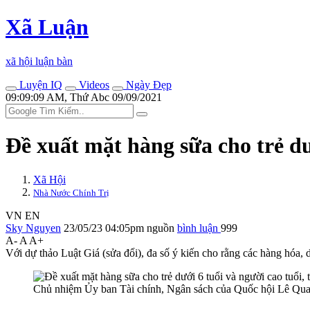
Xã Luận
xã hội luận bàn
Luyện IQ
Videos
Ngày Đẹp
09:09:09 AM, Thứ Abc 09/09/2021
Đề xuất mặt hàng sữa cho trẻ dư
Xã Hội
Nhà Nước Chính Trị
VN
EN
Sky Nguyen
23/05/23 04:05pm
nguồn
bình luận
999
A-
A
A+
Với dự thảo Luật Giá (sửa đổi), đa số ý kiến cho rằng các hàng hóa, 
Chủ nhiệm Ủy ban Tài chính, Ngân sách của Quốc hội Lê Qu