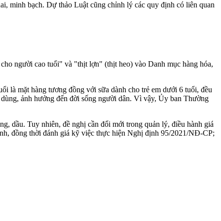
i, minh bạch. Dự thảo Luật cũng chỉnh lý các quy định có liên quan
o người cao tuổi" và "thịt lợn" (thịt heo) vào Danh mục hàng hóa,
uổi là mặt hàng tương đồng với sữa dành cho trẻ em dưới 6 tuổi, đều
 tiêu dùng, ảnh hưởng đến đời sống người dân. Vì vậy, Ủy ban Thường
g, dầu. Tuy nhiên, đề nghị cần đổi mới trong quản lý, điều hành giá
hành, đồng thời đánh giá kỹ việc thực hiện Nghị định 95/2021/NĐ-CP;