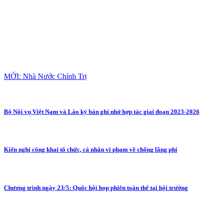
MỚI: Nhà Nước Chính Trị
Bộ Nội vụ Việt Nam và Lào ký bản ghi nhớ hợp tác giai đoạn 2023-2026
Kiến nghị công khai tổ chức, cá nhân vi phạm về chống lãng phí
Chương trình ngày 23/5: Quốc hội họp phiên toàn thể tại hội trường