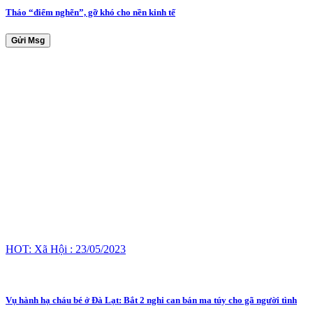
Tháo “điểm nghẽn”, gỡ khó cho nền kinh tế
Gửi Msg
HOT: Xã Hội : 23/05/2023
Vụ hành hạ cháu bé ở Đà Lạt: Bắt 2 nghi can bán ma túy cho gã người tình