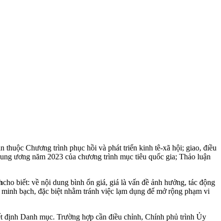
thuộc Chương trình phục hồi và phát triển kinh tê-xã hội; giao, điều
rung ương năm 2023 của chương trình mục tiêu quốc gia; Thảo luận
h
cho biết: về nội dung bình ổn giá, giá là vấn đề ảnh hưởng, tác động
, minh bạch, đặc biệt nhằm tránh việc lạ‌m dụn‌g để mở rộng phạm vi
ết định Danh mục. Trường hợp cần điều chỉnh, Chính phủ trình Ủy