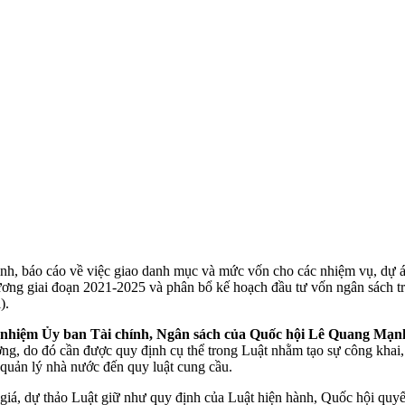
ình, báo cáo về việc giao danh mục và mức vốn cho các nhiệm vụ, dự án 
 ương giai đoạn 2021-2025 và phân bổ kế hoạch đầu tư vốn ngân sách t
).
nhiệm Ủy ban Tài chính, Ngân sách của Quốc hội Lê Quang Mạn
ường, do đó cần được quy định cụ thể trong Luật nhằm tạo sự công khai
 quản lý nhà nước đến quy luật cung cầu.
giá, dự thảo Luật giữ như quy định của Luật hiện hành, Quốc hội quy