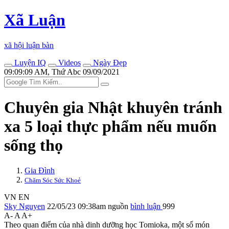
Xã Luận
xã hội luận bàn
Luyện IQ
Videos
Ngày Đẹp
09:09:09 AM, Thứ Abc 09/09/2021
Chuyên gia Nhật khuyên tránh
xa 5 loại thực phẩm nếu muốn
sống thọ
Gia Đình
Chăm Sóc Sức Khoẻ
VN
EN
Sky Nguyen
22/05/23 09:38am
nguồn
bình luận
999
A-
A
A+
Theo quan điểm của nhà dinh dưỡng học Tomioka, một số món