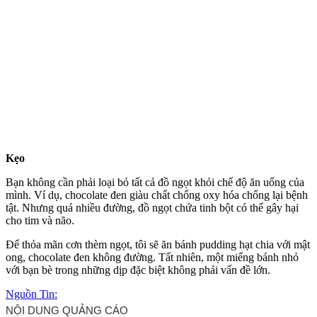
Kẹo
Bạn không cần phải loại bỏ tất cả đồ ngọt khỏi chế độ ăn uống của
mình. Ví dụ, chocolate đen giàu chất chống oxy hóa chống lại bệnh
tật. Nhưng quá nhiều đường, đồ ngọt chứa tinh bột có thể gây hại
cho tim và não.
Để thỏ‌a mã‌n cơn thèm ngọt, tôi sẽ ăn bánh pudding hạt chia với mật
ong, chocolate đen không đường. Tất nhiên, một miếng bánh nhỏ
với bạn bè trong những dịp đặc biệt không phải vấn đề lớn.
Nguồn Tin: