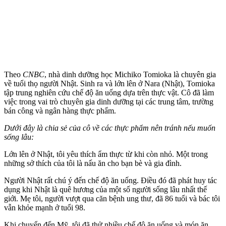
Theo
CNBC
, nhà dinh dưỡng học Michiko Tomioka là chuyên gia
về tuổi thọ người Nhật. Sinh ra và lớn lên ở Nara (Nhật), Tomioka
tập trung nghiên cứu chế độ ăn uống dựa trên thực vật. Cô đã làm
việc trong vai trò chuyên gia dinh dưỡng tại các trung tâm, trường
bán công và ngân hàng thực phẩm.
Dưới đây là chia sẻ của cô về các thực phẩm nên tránh nếu muốn
sống lâu:
Lớn lên ở Nhật, tôi yêu thích ẩm thực từ khi còn nhỏ. Một trong
những sở thích của tôi là nấu ăn cho bạn bè và gia đình.
Người Nhật rất chú ý đến chế độ ăn uống. Điều đó đã phát huy tác
dụng khi Nhật là quê hương của một số người sống lâu nhất thế
giới. Mẹ tôi, người vượt qua căn bệnh ung thư, đã 86 tuổi và bác tôi
vẫn khỏe mạnh ở tuổi 98.
Khi chuyển đến Mỹ, tôi đã thử nhiều chế độ ăn uống và món ăn