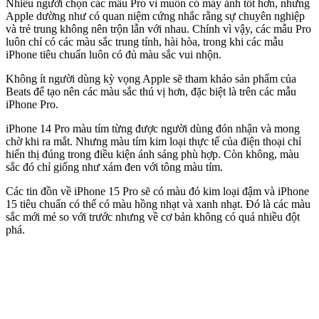
Nhiều người chọn các mẫu Pro vì muốn có máy ảnh tốt hơn, nhưng
Apple dường như có quan niệm cứng nhắc rằng sự chuyên nghiệp
và trẻ trung không nên trộn lẫn với nhau. Chính vì vậy, các mẫu Pro
luôn chỉ có các màu sắc trung tính, hài hòa, trong khi các mẫu
iPhone tiêu chuẩn luôn có đủ màu sắc vui nhộn.
Không ít người dùng kỳ vọng Apple sẽ tham khảo sản phẩm của
Beats để tạo nên các màu sắc thú vị hơn, đặc biệt là trên các mẫu
iPhone Pro.
iPhone 14 Pro màu tím từng được người dùng đón nhận và mong
chờ khi ra mắt. Nhưng màu tím kim loại thực tế của điện thoại chỉ
hiển thị đúng trong điều kiện ánh sáng phù hợp. Còn không, màu
sắc đó chỉ giống như xám đen với tông màu tím.
Các tin đồn về iPhone 15 Pro sẽ có màu đỏ kim loại đậm và iPhone
15 tiêu chuẩn có thể có màu hồng nhạt và xanh nhạt. Đó là các màu
sắc mới mẻ so với trước nhưng về cơ bản không có quá nhiều đột
phá.