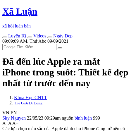
Xã Luận
xã hội luận bàn
Luyện IQ
Videos
Ngày Đẹp
09:09:09 AM, Thứ Abc 09/09/2021
Đã đến lúc Apple ra mắt
iPhone trong suốt: Thiết kế đẹp
nhất từ trước đến nay
Khoa Học CNTT
Thế Giới Di Động
VN
EN
Sky Nguyen
22/05/23 09:29am
nguồn
bình luận
999
A-
A
A+
Các lựa chọn màu sắc của Apple dành cho iPhone đang trở nên cũ