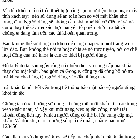
Vì chìa khóa chỉ có trên thiết bị (chẳng hạn như điện thoại hoặc máy
tính xách tay), nên sử dụng sẽ an toàn hơn so với mật khẩu nhớ
trong đầu. Người dùng sẽ không cần phải nhớ bất cứ điều gì và nó
cũng thay thế các mã xác thực hai yếu tố phiền phức mà tất cả
chúng ta đang làm trên các tài khoản quan trọng.
Bạn không thể sử dụng mã khóa để đăng nhập vào một trang web
lừa đảo. Bạn không thể nói ra hoặc chia sẻ nó trực tuyến, bởi cơ chế
hoạt động của mã khóa là cần có thiết bị người dùng.
Đó là lý do tại sao ngày càng có nhiều dịch vụ cung cấp mã khóa
thay cho mật khẩu, bao gồm cả Google, công ty đã công bố hỗ trợ
mã khóa cho hàng tỷ người dùng vào đầu tháng này.
mật khẩu là liên kết yếu trong hệ thống bảo mật bảo vệ người dùng
khỏi tin tặc.
Chúng ta có xu hướng sử dụng lại cùng một mật khẩu trên các trang
web khác nhau, vì vậy khi một trang web bị tấn công, nhiều tài
khoản cũng liên lụy. Nhiều người cũng có thể bị lừa cung cấp mật
khẩu. Và đôi khi, chọn những số quá dễ đoán, chẳng hạn như
123456.
Các dịch vụ sử dụng mã khóa sẽ tiếp tục chấp nhận mật khẩu trong