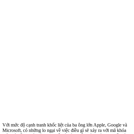
Với mức độ cạnh tranh khốc liệt của ba ông lớn Apple, Google và
Microsoft, có những lo ngại về việc điều gì sẽ xảy ra với mã khóa