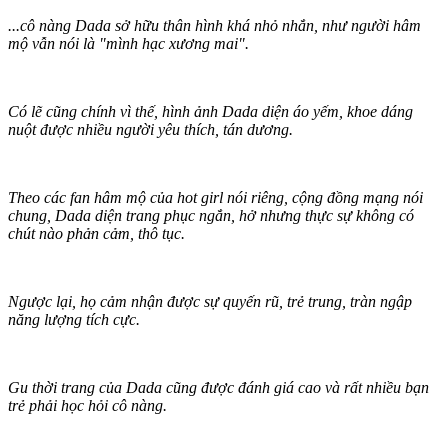
...cô nàng Dada sở hữu thâ‌n hìn‌h khá nhỏ nhắn, như người hâm
mộ vẫn nói là "mình hạc xương mai".
Có lẽ cũng chính vì thế, hình ảnh Dada diện áo yếm, khoe dáng
nuột được nhiều người yêu thích, tán dương.
Theo các fan hâm mộ của hot girl nói riêng, cộng đồng mạng nói
chung, Dada diện trang phục ngắn, hở nhưng thực sự không có
chút nào phả‌ּn cả‌ּm, thô tục.
Ngược lại, họ cảm nhận được sự quyến rũ, trẻ trung, tràn ngập
năng lượng tích cực.
Gu thời trang của Dada cũng được đánh giá cao và rất nhiều bạn
trẻ phải học hỏi cô nàng.