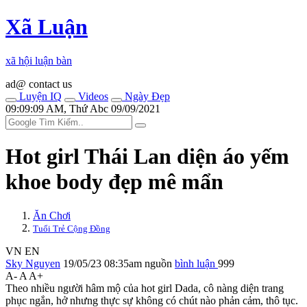
Xã Luận
xã hội luận bàn
ad@ contact us
Luyện IQ
Videos
Ngày Đẹp
09:09:09 AM, Thứ Abc 09/09/2021
Hot girl Thái Lan diện áo yếm
khoe body đẹp mê mẩn
Ăn Chơi
Tuổi Trẻ Cộng Đồng
VN
EN
Sky Nguyen
19/05/23 08:35am
nguồn
bình luận
999
A-
A
A+
Theo nhiều người hâm mộ của hot girl Dada, cô nàng diện trang
phục ngắn, hở nhưng thực sự không có chút nào phả‌ּn cả‌ּm, thô tục.