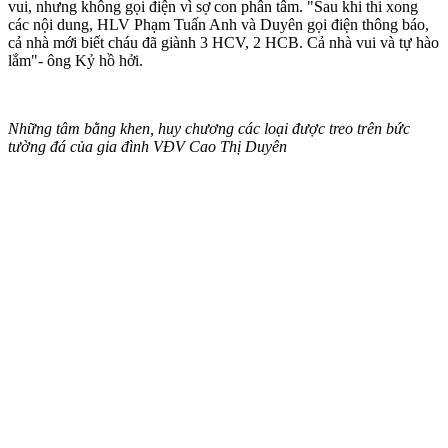
vui, nhưng không gọi điện vì sợ con phân tâm. "Sau khi thi xong
các nội dung, HLV Phạm Tuấn Anh và Duyên gọi điện thông báo,
cả nhà mới biết cháu đã giành 3 HCV, 2 HCB. Cả nhà vui và tự hào
lắm"- ông Kỷ hồ hởi.
Những tâm bằng khen, huy chương các loại được treo trên bức
tường đá của gia đình VĐV Cao Thị Duyên