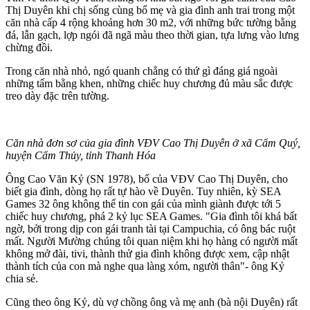
Thị Duyên khi chị sống cùng bố mẹ và gia đình anh trai trong một
căn nhà cấp 4 rộng khoảng hơn 30 m2, với những bức tường bằng
đá, lẫn gạch, lợp ngói đã ngã màu theo thời gian, tựa lưng vào lưng
chừng đồi.
Trong căn nhà nhỏ, ngó quanh chẳng có thứ gì đáng giá ngoài
những tấm bằng khen, những chiếc huy chương đủ màu sắc được
treo dày đặc trên tường.
Căn nhà đơn sơ của gia đình VĐV Cao Thị Duyên ở xã Cẩm Quý,
huyện Cẩm Thủy, tỉnh Thanh Hóa
Ông Cao Văn Kỷ (SN 1978), bố của VĐV Cao Thị Duyên, cho
biết gia đình, dòng họ rất tự hào về Duyên. Tuy nhiên, kỳ SEA
Games 32 ông không thể tin con gái của mình giành được tới 5
chiếc huy chương, phá 2 kỷ lục SEA Games. "Gia đình tôi khá bất
ngờ, bởi trong dịp con gái tranh tài tại Campuchia, có ông bác ruột
mất. Người Mường chúng tôi quan niệm khi họ hàng có người mất
không mở đài, tivi, thành thử gia đình không được xem, cập nhật
thành tích của con mà nghe qua làng xóm, người thân"- ông Kỷ
chia sẻ.
Cũng theo ông Kỷ, dù vợ chồng ông và mẹ anh (bà nội Duyên) rất