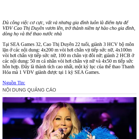
Dù công việc cơ cực, vất vả nhưng gia đình luôn là điểm tựa để
VĐV Cao Thị Duyên vươn lên, trở thành niềm tự hào cho gia đình,
dòng họ và thể thao nước nhà
Tại SEA Games 32, Cao Thị Duyên 22 tuổi, giành 3 HCV bộ môn
lặn ở các nội dung: 4x200 m vòi hơi chân vịt tiếp sức nữ, 4x100m
vòi hơi chân vịt tiếp sức nữ, 100 m chân vịt đôi nữ; giành 2 HCB ở
các nội dung: 50 m cá nhân vòi hơi chân vịt nữ và 4x50 m tiếp sức
hỗn hợp. Đây là thành tích cao nhất, một kỷ lục của thể thao Thanh
Hóa mà 1 VĐV giành được tại 1 kỳ SEA Games.
Nguồn Tin: