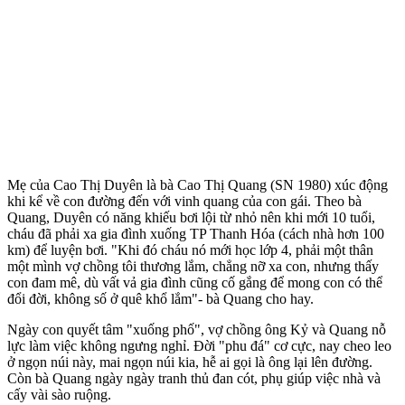
Mẹ của Cao Thị Duyên là bà Cao Thị Quang (SN 1980) xúc động
khi kể về con đường đến với vinh quang của con gái. Theo bà
Quang, Duyên có năng khiếu bơi lội từ nhỏ nên khi mới 10 tuổi,
cháu đã phải xa gia đình xuống TP Thanh Hóa (cách nhà hơn 100
km) để luyện bơi. "Khi đó cháu nó mới học lớp 4, phải một thân
một mình vợ chồng tôi thương lắm, chẳng nỡ xa con, nhưng thấy
con đam mê, dù vất vả gia đình cũng cố gắng để mong con có thể
đổi đời, không số ở quê khổ lắm"- bà Quang cho hay.
Ngày con quyết tâm "xuống phố", vợ chồng ông Kỷ và Quang nỗ
lực làm việc không ngưng nghỉ. Đời "phu đá" cơ cực, nay cheo leo
ở ngọn núi này, mai ngọn núi kia, hễ ai gọi là ông lại lên đường.
Còn bà Quang ngày ngày tranh thủ đan cót, phụ giúp việc nhà và
cấy vài sào ruộng.