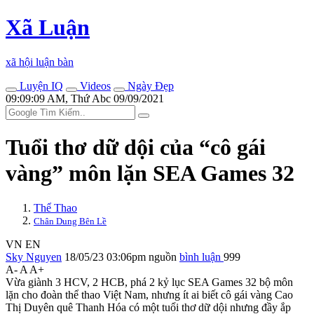
Xã Luận
xã hội luận bàn
Luyện IQ
Videos
Ngày Đẹp
09:09:09 AM, Thứ Abc 09/09/2021
Tuổi thơ dữ dội của “cô gái
vàng” môn lặn SEA Games 32
Thể Thao
Chân Dung Bên Lề
VN
EN
Sky Nguyen
18/05/23 03:06pm
nguồn
bình luận
999
A-
A
A+
Vừa giành 3 HCV, 2 HCB, phá 2 kỷ lục SEA Games 32 bộ môn
lặn cho đoàn thể thao Việt Nam, nhưng ít ai biết cô gái vàng Cao
Thị Duyên quê Thanh Hóa có một tuổi thơ dữ dội nhưng đầy ắp