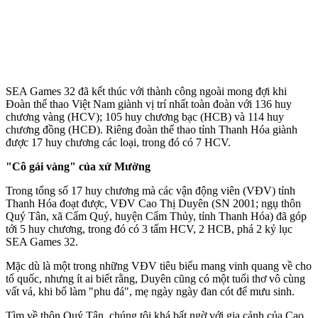
SEA Games 32 đã kết thúc với thành công ngoài mong đợi khi
Đoàn thể thao Việt Nam giành vị trí nhất toàn đoàn với 136 huy
chương vàng (HCV); 105 huy chương bạc (HCB) và 114 huy
chương đồng (HCĐ). Riêng đoàn thể thao tỉnh Thanh Hóa giành
được 17 huy chương các loại, trong đó có 7 HCV.
"Cô gái vàng" của xứ Mường
Trong tổng số 17 huy chương mà các vận động viên (VĐV) tỉnh
Thanh Hóa đoạt được, VĐV Cao Thị Duyên (SN 2001; ngụ thôn
Quý Tân, xã Cẩm Quý, huyện Cẩm Thủy, tỉnh Thanh Hóa) đã góp
tới 5 huy chương, trong đó có 3 tấm HCV, 2 HCB, phá 2 kỷ lục
SEA Games 32.
Mặc dù là một trong những VĐV tiêu biểu mang vinh quang về cho
tổ quốc, nhưng ít ai biết rằng, Duyên cũng có một tuổi thơ vô cùng
vất vả, khi bố làm "phu đá", mẹ ngày ngày đan cót để mưu sinh.
Tìm về thôn Quý Tân, chúng tôi khá bất ngờ với gia cảnh của Cao