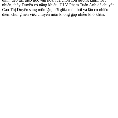
đình, tiếp tục theo học văn hóa, lựa chọn con đường khác. Tuy
nhiên, thấy Duyên có năng khiếu, HLV Phạm Tuấn Anh đã chuyển
Cao Thị Duyên sang môn lặn, bởi giữa môn bơi và lặn có nhiều
điểm chung nên việc chuyển môn không gặp nhiều khó khăn.