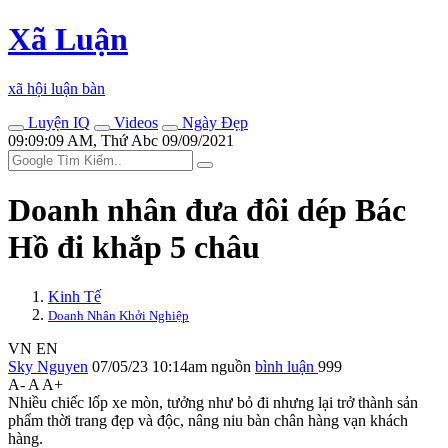
Xã Luận
xã hội luận bàn
Luyện IQ
Videos
Ngày Đẹp
09:09:09 AM, Thứ Abc 09/09/2021
Doanh nhân đưa đôi dép Bác
Hồ đi khắp 5 châu
Kinh Tế
Doanh Nhân Khởi Nghiệp
VN
EN
Sky Nguyen
07/05/23 10:14am
nguồn
bình luận
999
A-
A
A+
Nhiều chiếc lốp xe mòn, tưởng như bỏ đi nhưng lại trở thành sản
phẩm thời trang đẹp và độc, nâng niu bàn chân hàng vạn khách
hàng.