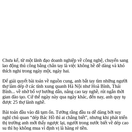
Chưa kể, từ một lãnh đạo doanh nghiệp về công nghệ, chuyển sang
lao động thủ công bằng chân tay là việc không hề dễ dàng và khó
thích nghi trong ngày một, ngày hai.
Để giải quyết bài toán về nguồn cung, anh bắt tay tìm những người
thợ làm dép ở các tỉnh xung quanh Hà Nội như Hoà Bình, Thái
Bình... về nhờ bố vợ hướng dẫn, nâng cao tay nghề, rút ngắn thời
gian đào tạo. Cứ thế ngày này qua ngày khác, đến nay, anh quy tụ
được 25 thợ lành nghề.
Bài toán đầu vào đã tạm ổn. Tưởng rằng đầu ra dễ dàng bởi suy
nghĩ chủ quan “dép Bác Hồ thì ai chẳng biết”, nhưng khi phát triển
thị trường anh mới thấy ngược lại, người trong nước biết về dép cao
su thì họ không mua vì định vị là hàng rẻ tiền.