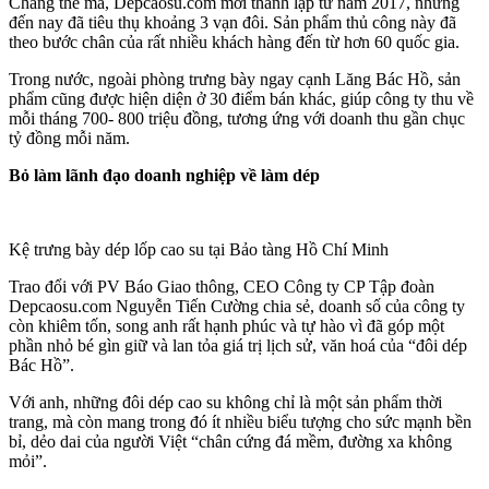
Chẳng thế mà, Depcaosu.com mới thành lập từ năm 2017, nhưng
đến nay đã tiêu thụ khoảng 3 vạn đôi. Sản phẩm thủ công này đã
theo bước chân của rất nhiều khách hàng đến từ hơn 60 quốc gia.
Trong nước, ngoài phòng trưng bày ngay cạnh Lăng Bác Hồ, sản
phẩm cũng được hiện diện ở 30 điểm bán khác, giúp công ty thu về
mỗi tháng 700- 800 triệu đồng, tương ứng với doanh thu gần chục
tỷ đồng mỗi năm.
Bỏ làm lãnh đạo doanh nghiệp về làm dép
Kệ trưng bày dép lốp cao su tại Bảo tàng Hồ Chí Minh
Trao đổi với PV Báo Giao thông, CEO Công ty CP Tập đoàn
Depcaosu.com Nguyễn Tiến Cường chia sẻ, doanh số của công ty
còn khiêm tốn, song anh rất hạnh phúc và tự hào vì đã góp một
phần nhỏ bé gìn giữ và lan tỏa giá trị lịch sử, văn hoá của “đôi dép
Bác Hồ”.
Với anh, những đôi dép cao su không chỉ là một sản phẩm thời
trang, mà còn mang trong đó ít nhiều biểu tượng cho sức mạnh bền
bỉ, dẻo dai của người Việt “chân cứng đá mềm, đường xa không
mỏi”.