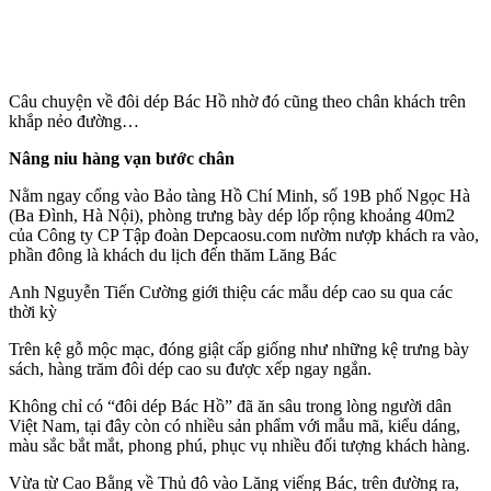
Câu chuyện về đôi dép Bác Hồ nhờ đó cũng theo chân khách trên
khắp nẻo đường…
Nâng niu hàng vạn bước chân
Nằm ngay cổng vào Bảo tàng Hồ Chí Minh, số 19B phố Ngọc Hà
(Ba Đình, Hà Nội), phòng trưng bày dép lốp rộng khoảng 40m2
của Công ty CP Tập đoàn Depcaosu.com nườm nượp khách ra vào,
phần đông là khách du lịch đến thăm Lăng Bác
Anh Nguyễn Tiến Cường giới thiệu các mẫu dép cao su qua các
thời kỳ
Trên kệ gỗ mộc mạc, đóng giật cấp giống như những kệ trưng bày
sách, hàng trăm đôi dép cao su được xếp ngay ngắn.
Không chỉ có “đôi dép Bác Hồ” đã ăn sâu trong lòng người dân
Việt Nam, tại đây còn có nhiều sản phẩm với mẫu mã, kiểu dáng,
màu sắc bắt mắt, phong phú, phục vụ nhiều đối tượng khách hàng.
Vừa từ Cao Bằng về Thủ đô vào Lăng viếng Bác, trên đường ra,