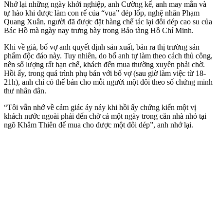
Nhớ lại những ngày khởi nghiệp, anh Cường kể, anh may mắn và
tự hào khi được làm con rể của “vua” dép lốp, nghệ nhân Phạm
Quang Xuân, người đã được đặt hàng chế tác lại đôi dép cao su của
Bác Hồ mà ngày nay trưng bày trong Bảo tàng Hồ Chí Minh.
Khi về già, bố vợ anh quyết định sản xuất, bán ra thị trường sản
phẩm độc đáo này. Tuy nhiên, do bố anh tự làm theo cách thủ công,
nên số lượng rất hạn chế, khách đến mua thường xuyên phải chờ.
Hồi ấy, trong quá trình phụ bán với bố vợ (sau giờ làm việc từ 18-
21h), anh chỉ có thể bán cho mỗi người một đôi theo số chứng minh
thư nhân dân.
“Tôi vẫn nhớ về cảm giác áy náy khi hồi ấy chứng kiến một vị
khách nước ngoài phải đến chờ cả một ngày trong căn nhà nhỏ tại
ngõ Khâm Thiên để mua cho được một đôi dép”, anh nhớ lại.