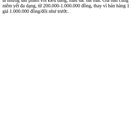
là những sản phẩm với kiểu dáng, màu sắc bắt mắt. Giá bán cũng
niêm yết đa dạng, từ 200.000-1.000.000 đồng, thay vì bán hàng 1
giá 1.000.000 đồng/đôi như trước.