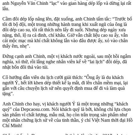
anh Nguyễn Văn Chinh “lạc” vào gian hàng dép lốp và dừng lại rất
lâu.
Cầm đôi dép lốp nâng lên, đặt xuống, anh Chinh tấm tắc: “Trước bố
tôi đi bộ đội, một trong những hành trang khi xuất ngũ của ông là
đôi dép cao su, tôi rất thích nên lấy đi suốt. Nhưng dép ngày xưa
nặng, thô, lộ ra cả đinh, chỉ khâu. Giờ vẫn chất liệu cao su ấy, vẫn
cái mộc mạc mà khí chất không lẫn vào đâu được ấy, xỏ vào chân
thấy êm, nhẹ”.
Đứng cạnh anh Chinh, một vị khách nước ngoài, sau một hồi ngắm
nghía, xỏ thử, rồi lắng nghe nhân viên kể về “lai lịch” đôi dép, đã
nhặt bốn đôi thả vào túi.
Cô hướng dẫn viên du lịch cười giải thích: “Ông ấy là du khách
người Ý, hết lời khen dép thiết kế lạ mắt, đi lên chân mềm mại, lại
gắn với câu chuyện lịch sử nên quyết định mua để đi và làm quà
tặng”.
Anh Chinh cho hay, vị khách người Ý là một trong những “khách
quý” của Depcaosu.com. Nói khách quý là bởi, không chỉ lựa chọn
sản phẩm vì chất lượng, mẫu mã, họ còn trân trọng sản phẩm như
một nhân chứng lịch sử về của tinh thần, ý chí Việt Nam thời đại Hồ
Chí Minh!