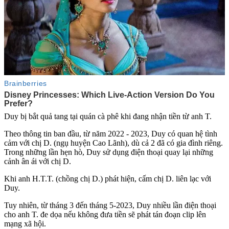
Duy bị bắt quả tang tại quán cà phê khi đang nhận tiền từ anh T.
Theo thông tin ban đầu, từ năm 2022 - 2023, Duy có quan hệ tình
cảm với chị D. (ngụ huyện Cao Lãnh), dù cả 2 đã có gia đình riêng.
Trong những lần hẹn hò, Duy sử dụng điện thoại quay lại những
cảnh â‌ּn á‌ּi với chị D.
Khi anh H.T.T. (chồng chị D.) phát hiện, cấm chị D. liên lạc với
Duy.
Tuy nhiên, từ tháng 3 đến tháng 5-2023, Duy nhiều lần điện thoại
cho anh T. đe dọa nếu không đưa tiền sẽ phát tán đoạn clip lên
mạng xã hội.