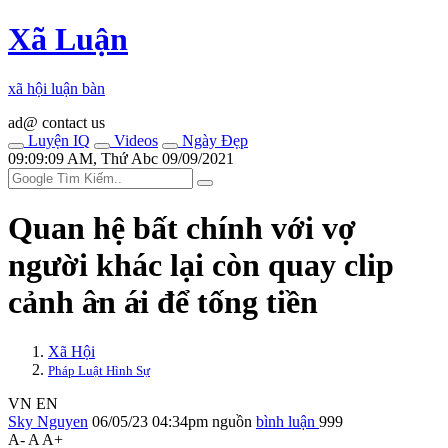
Xã Luận
xã hội luận bàn
ad@ contact us
Luyện IQ
Videos
Ngày Đẹp
09:09:09 AM, Thứ Abc 09/09/2021
Quan hệ bất chính với vợ
người khác lại còn quay clip
cảnh â‌ּn á‌ּi để tống tiền
Xã Hội
Pháp Luật Hình Sự
VN
EN
Sky Nguyen
06/05/23 04:34pm
nguồn
bình luận
999
A-
A
A+