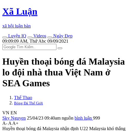
Xã Luận
xã hội luận bàn
Luyện IQ
Videos
Ngày Đẹp
09:09:09 AM, Thứ Abc 09/09/2021
Huyền thoại bóng đá Malaysia
lo đội nhà thua Việt Nam ở
SEA Games
Thể Thao
Bóng Đá Thế Giới
VN
EN
Sky Nguyen
25/04/23 09:40am
nguồn
bình luận
999
A-
A
A+
Huyền thoại bóng đá Malaysia nhận định U22 Malaysia khó thắng