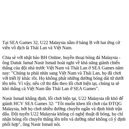
Tại SEA Games 32, U22 Malaysia nằm ở bảng B với hai ứng cử
viên vô địch là Thái Lan và Việt Nam.
Chia sẻ với nhật báo BH Online, huyền thoại bóng đá Malaysia -
ông Datuk Jamal Nasir Ismail hoài nghi về khả năng giành chiến
thắng của đội nhà trước Việt Nam và Thái Lan ở SEA Games năm
nay: "Chúng ta phải nhìn sang Việt Nam và Thái Lan, họ đã chơi
với triết lý khác rồi. Họ không phát những đường bóng dài từ dưới
lên trên. Vì vậy, nếu cứ thi đấu theo lối chơi hiện tại, chúng ta sẽ
khó thắng cả Việt Nam lẫn Thái Lan ở SEA Games".
Nasir Ismail khẳng định, lối chơi hiện tại, U22 Malaysia rất khó để
giành HCV SEA Games 32: "Tôi muốn khen lối chơi của ĐTQG
Malaysia, bởi họ chơi nhiều đường chuyền ngắn và định hình trận
đấu. Đội tuyển U22 Malaysia không có nghệ thuật đi bóng, họ chỉ
nhận bóng rồi chuyền thẳng lên trên và dường như không có ý định
phối hợp", ông Nasir Ismail nói.