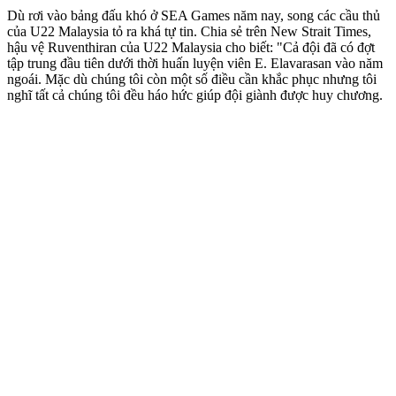
Dù rơi vào bảng đấu khó ở SEA Games năm nay, song các cầu thủ
của U22 Malaysia tỏ ra khá tự tin. Chia sẻ trên New Strait Times,
hậu vệ Ruventhiran của U22 Malaysia cho biết: "Cả đội đã có đợt
tập trung đầu tiên dưới thời huấn luyện viên E. Elavarasan vào năm
ngoái. Mặc dù chúng tôi còn một số điều cần khắc phục nhưng tôi
nghĩ tất cả chúng tôi đều háo hức giúp đội giành được huy chương.