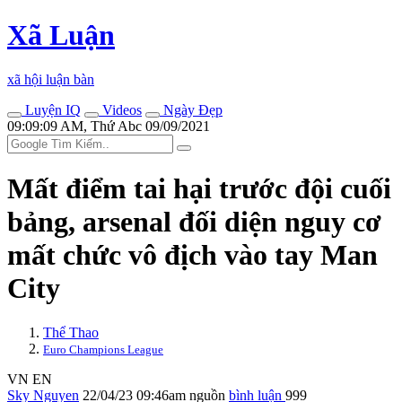
Xã Luận
xã hội luận bàn
Luyện IQ
Videos
Ngày Đẹp
09:09:09 AM, Thứ Abc 09/09/2021
Mất điểm tai hại trước đội cuối
bảng, ars‌enal đối diện nguy cơ
mất chức vô địch vào tay Man
City
Thể Thao
Euro Champions League
VN
EN
Sky Nguyen
22/04/23 09:46am
nguồn
bình luận
999