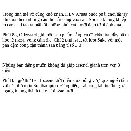
Trong tình thế vô cùng khó khăn, HLV Arteta buộc phải chơi tất tay
khi đưa thêm những cầu thủ tấn công vào sân. Sức ép khủng khiếp
mà ars‌enal tạo ra mãi tới những phút cuối mới đem tới thành quả.
Phút 88, Odegaard ghi một siêu phẩm bằng cú đá chân trái đầy hiểm
hóc từ ngoài vòng cấm địa. Chỉ 2 phút sau, tới lượt Saka với một
pha đệm bóng cận thành san bằng tỉ số 3-3.
Những bàn thắng muộn không đủ giúp ars‌enal giành trọn vẹn 3
điểm.
Phút bù giờ thứ ba, Trossard dứt điểm đưa bóng vượt qua ngoài tầm
với của thủ môn Southampton. Đáng tiếc, trái bóng lại tìm đúng xà
ngang khung thành thay vì đi vào lưới.