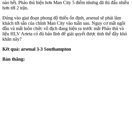
nào hết. Pháo thủ hiện hơn Man City 5 điểm nhưng đã thi đấu nhiều
hơn tới 2 trận.
Đúng vào giai đoạn phong độ thiếu ổn định, ars‌enal sẽ phải làm
khách tới sân của chính Man City vào tuần sau. Nguy cơ mất ngôi
đầu và mất luôn chức vô địch đang hiện ra trước mắt Pháo thủ và
liệu HLV Arteta có đủ bản lĩnh để giải quyết được tình thế đầy khó
khăn này?
Kết quả: ars‌enal 3-3 Southampton
Bàn thắng: