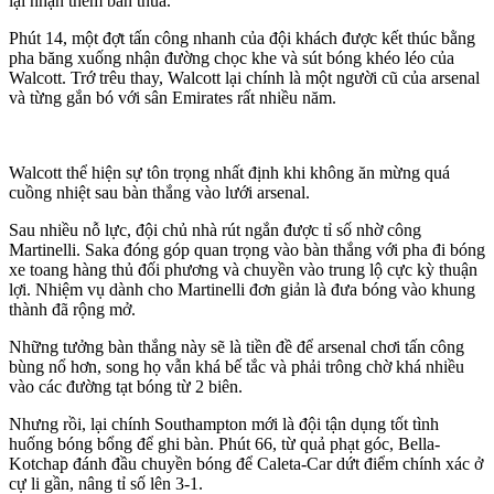
lại nhận thêm bàn thua.
Phút 14, một đợt tấn công nhanh của đội khách được kết thúc bằng
pha băng xuống nhận đường chọc khe và sút bóng khéo léo của
Walcott. Trớ trêu thay, Walcott lại chính là một người cũ của ars‌enal
và từng gắn bó với sân Emirates rất nhiều năm.
Walcott thể hiện sự tôn trọng nhất định khi không ăn mừng quá
cuồng nhiệt sau bàn thắng vào lưới ars‌enal.
Sau nhiều nỗ lực, đội chủ nhà rút ngắn được tỉ số nhờ công
Martinelli. Saka đóng góp quan trọng vào bàn thắng với pha đi bóng
xe toang hàng thủ đối phương và chuyền vào trung lộ cực kỳ thuận
lợi. Nhiệm vụ dành cho Martinelli đơn giản là đưa bóng vào khung
thành đã rộng mở.
Những tưởng bàn thắng này sẽ là tiền đề để ars‌enal chơi tấn công
bùng nổ hơn, song họ vẫn khá bế tắc và phải trông chờ khá nhiều
vào các đường tạt bóng từ 2 biên.
Nhưng rồi, lại chính Southampton mới là đội tận dụng tốt tình
huống bóng bổng để ghi bàn. Phút 66, từ quả phạt góc, Bella-
Kotchap đánh đầu chuyền bóng để Caleta-Car dứt điểm chính xác ở
cự li gần, nâng tỉ số lên 3-1.