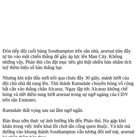
Đón tiếp đội cuối bảng Southampton trên sân nhà, ars‌enal tràn đầy
tự tin vào một chiến thắng để gây áp lực lên Man City. Không
những vậy, Pháo thủ còn đặt mục tiêu ghi thật nhiều bàn nhằm tích
luỹ thêm hiệu số bàn thắng bại.
Nhưng khi trận đấu mới trôi qua chưa đầy 30 giây, mành lưới của
đội chủ nhà đã rung lên. Thủ thành Ramsdale chuyền bóng vô cùng
bất cẩn vào thẳng chân Alcaraz. Ngay lập tức Alcaraz không chế
bóng và dứt điểm tung lưới ars‌enal trong sự ngỡ ngàng của CĐV
trên sân Emirates.
Ramsdale thất vọng sau sai lầm ngớ ngẩn.
Bàn thua sớm thực sự ảnh hưởng lớn đến Pháo thủ. Họ gặp khó
khăn trong việc triển khai lối chơi tấn công quen thuộc. Và khi mà
đường vào khung thành Southampton vẫn tương đối mờ mịt, ars‌enal