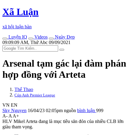
Xã Luận
xã hội luận bàn
Luyện IQ
Videos
Ngày Đẹp
09:09:09 AM, Thứ Abc 09/09/2021
Arsenal tạm gác lại đàm phán
hợp đồng với Arteta
Thể Thao
Cúp Anh Premier League
VN
EN
Sky Nguyen
16/04/23 02:05pm
nguồn
bình luận
999
A-
A
A+
HLV Mikel Arteta đang là mục tiêu săn đón của nhiều CLB lớn
giàu tham vọng.