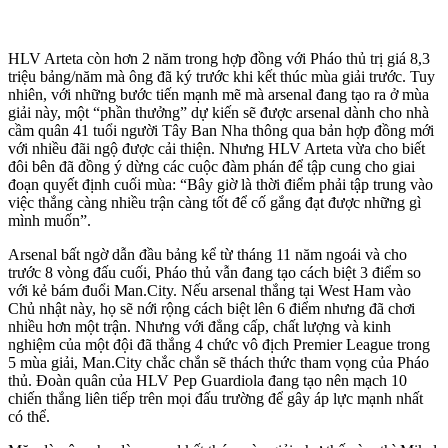
HLV Arteta còn hơn 2 năm trong hợp đồng với Pháo thủ trị giá 8,3
triệu bảng/năm mà ông đã ký trước khi kết thúc mùa giải trước. Tuy
nhiên, với những bước tiến mạnh mẽ mà ars‌enal đang tạo ra ở mùa
giải này, một “phần thưởng” dự kiến sẽ được ars‌enal dành cho nhà
cầm quân 41 tuổi người Tây Ban Nha thông qua bản hợp đồng mới
với nhiều đãi ngộ được cải thiện. Nhưng HLV Arteta vừa cho biết
đôi bên đã đồng ý dừng các cuộc đàm phán để tập cung cho giai
đoạn quyết định cuối mùa: “Bây giờ là thời điểm phải tập trung vào
việc thắng càng nhiều trận càng tốt để cố gắng đạt được những gì
mình muốn”.
Arsenal bất ngờ dẫn đầu bảng kể từ tháng 11 năm ngoái và cho
trước 8 vòng đấu cuối, Pháo thủ vẫn đang tạo cách biệt 3 điểm so
với kẻ bám đuổi Man.City. Nếu ars‌enal thắng tại West Ham vào
Chủ nhật này, họ sẽ nới rộng cách biệt lên 6 điểm nhưng đã chơi
nhiều hơn một trận. Nhưng với đẳng cấp, chất lượng và kinh
nghiệm của một đội đã thắng 4 chức vô địch Premier League trong
5 mùa giải, Man.City chắc chắn sẽ thách thức tham vọng của Pháo
thủ. Đoàn quân của HLV Pep Guardiola đang tạo nên mạch 10
chiến thắng liên tiếp trên mọi đấu trường để gây áp lực mạnh nhất
có thể.