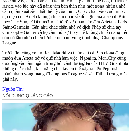
Mặc dù vậy, cho dù ars‌enal kết thúc mùa giải như thế nào, thì Mikel
Arteta vào lúc này đã nâng tầm bản thân như một trong những nhà
cầm quân xuất sắc nhất thế hệ của mình. Chắc chắn vào cuối mùa,
đại diện của Arteta không chỉ cân nhắc về đề nghị của ars‌enal. Bởi
theo The Sun, cái tên mới nhất tỏ rõ sự quan tâm đến Arteta là Paris
Saint-Germain. Gần như chắc chắn nhà vô địch Pháp sẽ chia tay
Christophe Galtier và họ cần một sự thay thế không chỉ tài năng mà
còn có tầm nhìn chiến lược cho tham vọng tranh đoạt Champions
League.
Trước đó, cũng có tin Real Madrid và thậm chí cả Barcelona đang
muốn đưa Arteta trở về quê nhà làm việc. Ngoài ra, Man.City cũng
đưa ông vào tầm ngắm trong bối cảnh tương lai của HLV Guardiola
không chắc chắn, khả năng chia tay có thể xảy ra nếu Pep hoàn
thành tham vọng mang Champions League về sân Etihad trong mùa
giải này.
Nguồn Tin: