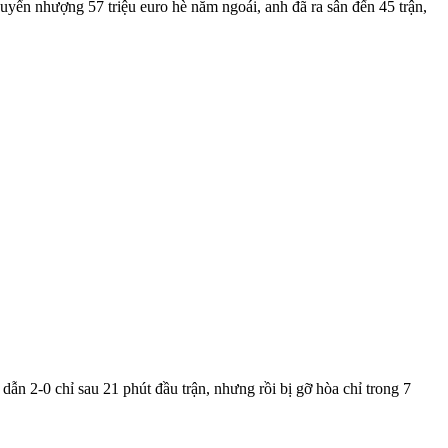
huyển nhượng 57 triệu euro hè năm ngoái, anh đã ra sân đến 45 trận,
̃n 2-0 chỉ sau 21 phút đầu trận, nhưng rồi bị gỡ hòa chỉ trong 7