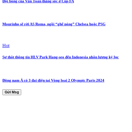
Đội bóng của Văn Toàn thắng sốc ở Cúp FA
Mourinho sẽ rời AS Roma, ngồi “ghế nóng” Chelsea hoặc PSG
Hot
Sự thật thông tin HLV Park Hang-seo đến Indonesia nhận lương kỷ lục
Đông nam Á có 3 đại diện tại Vòng loại 2 Olympic Paris 2024
Gửi Msg