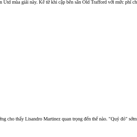
n Utd mùa giải này. Kể từ khi cập bến sân Old Trafford với mức phí c
 cho thấy Lisandro Martinez quan trọng đến thế nào. "Quỷ đỏ" sớm dâ