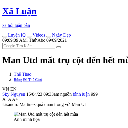
Xã Luận
xã hội luận bàn
Luyện IQ
Videos
Ngày Đẹp
09:09:09 AM, Thứ Abc 09/09/2021
Man Utd mất trụ cột đến hết mu
Thể Thao
Bóng Đá Thế Giới
VN
EN
Sky Nguyen
15/04/23 09:33am
nguồn
bình luận
999
A-
A
A+
Lisandro Martinez quá quan trọng với Man Ut
Ảnh minh họa