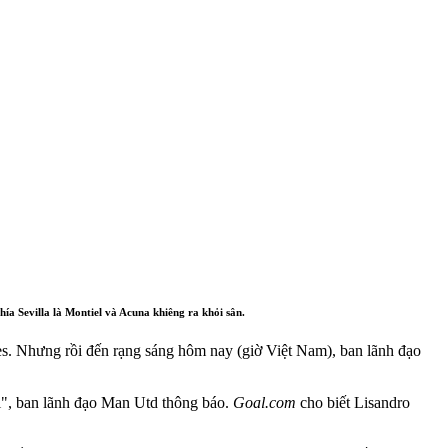
́a Sevilla là Montiel và Acuna khiêng ra khỏi sân.
les. Nhưng rồi đến rạng sáng hôm nay (giờ Việt Nam), ban lãnh đạo
i tới", ban lãnh đạo Man Utd thông báo.
Goal.com
cho biết Lisandro