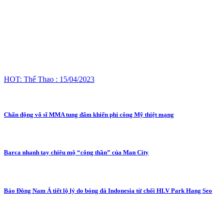
HOT: Thể Thao : 15/04/2023
Chấn động võ sĩ MMA tung đấm khiến phi công Mỹ thiệt mạng
Barca nhanh tay chiêu mộ “công thần” của Man City
Báo Đông Nam Á tiết lộ lý do bóng đá Indonesia từ chối HLV Park Hang Seo