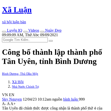
Xã Luận
xã hội luận bàn
Luyện IQ
Videos
Ngày Đẹp
09:09:09 AM, Thứ Abc 09/09/2021
Công bố thành lập thành phố
Tân Uyên, tỉnh Bình Dương
Bình Dương, Thủ Dầu Một
Xã Hội
Nhà Nước Chính Trị
VN
EN
Sky Nguyen
12/04/23 10:12am
nguồn
bình luận
999
A-
A
A+
Tân Uyên đã chính thức được công nhận là thành phố thứ 4 của