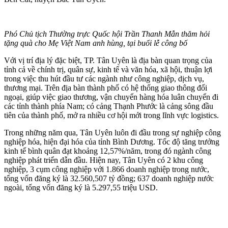
Phó Chủ tịch Thường trực Quốc hội Trần Thanh Mẫn thăm hỏi
tặng quà cho Mẹ Việt Nam anh hùng, tại buổi lễ công bố
Với vị trí địa lý đặc biệt, TP. Tân Uyên là địa bàn quan trọng của
tỉnh cả về chính trị, quân sự, kinh tế và văn hóa, xã hội, thuận lợi
trong việc thu hút đầu tư các ngành như công nghiệp, dịch vụ,
thương mại. Trên địa bàn thành phố có hệ thống giao thông đối
ngoại, giúp việc giao thương, vận chuyển hàng hóa luân chuyển đi
các tỉnh thành phía Nam; có cảng Thạnh Phước là cảng sông đầu
tiên của thành phố, mở ra nhiều cơ hội mới trong lĩnh vực logistics.
Trong những năm qua, Tân Uyên luôn đi đầu trong sự nghiệp công
nghiệp hóa, hiện đại hóa của tỉnh Bình Dương. Tốc độ tăng trưởng
kinh tế bình quân đạt khoảng 12,57%/năm, trong đó ngành công
nghiệp phát triển dẫn đầu. Hiện nay, Tân Uyên có 2 khu công
nghiệp, 3 cụm công nghiệp với 1.866 doanh nghiệp trong nước,
tổng vốn đăng ký là 32.560,507 tỷ đồng; 637 doanh nghiệp nước
ngoài, tổng vốn đăng ký là 5.297,55 triệu USD.