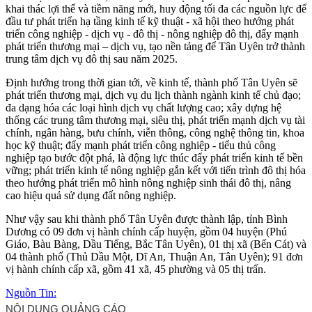
khai thác lợi thế và tiềm năng mới, huy động tối đa các nguồn lực để
đầu tư phát triển hạ tầng kinh tế kỹ thuật - xã hội theo hướng phát
triển công nghiệp - dịch vụ - đô thị - nông nghiệp đô thị, đẩy mạnh
phát triển thương mại – dịch vụ, tạo nền tảng để Tân Uyên trở thành
trung tâm dịch vụ đô thị sau năm 2025.
Định hướng trong thời gian tới, về kinh tế, thành phố Tân Uyên sẽ
phát triển thương mại, dịch vụ du lịch thành ngành kinh tế chủ đạo;
đa dạng hóa các loại hình dịch vụ chất lượng cao; xây dựng hệ
thống các trung tâm thương mại, siêu thị, phát triển mạnh dịch vụ tài
chính, ngân hàng, bưu chính, viễn thông, công nghệ thông tin, khoa
học kỹ thuật; đẩy mạnh phát triển công nghiệp - tiểu thủ công
nghiệp tạo bước đột phá, là động lực thúc đẩy phát triển kinh tế bền
vững; phát triển kinh tế nông nghiệp gắn kết với tiến trình đô thị hóa
theo hướng phát triển mô hình nông nghiệp sinh thái đô thị, nâng
cao hiệu quả sử dụng đất nông nghiệp.
Như vậy sau khi thành phố Tân Uyên được thành lập, tỉnh Bình
Dương có 09 đơn vị hành chính cấp huyện, gồm 04 huyện (Phú
Giáo, Bàu Bàng, Dầu Tiếng, Bắc Tân Uyên), 01 thị xã (Bến Cát) và
04 thành phố (Thủ Dầu Một, Dĩ An, Thuận An, Tân Uyên); 91 đơn
vị hành chính cấp xã, gồm 41 xã, 45 phường và 05 thị trấn.
Nguồn Tin: