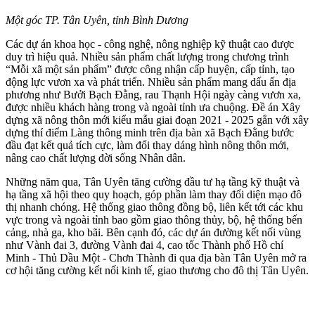
Một góc TP. Tân Uyên, tỉnh Bình Dương
Các dự án khoa học - công nghệ, nông nghiệp kỹ thuật cao được
duy trì hiệu quả. Nhiều sản phẩm chất lượng trong chương trình
“Mỗi xã một sản phẩm” được công nhận cấp huyện, cấp tỉnh, tạo
động lực vươn xa và phát triển. Nhiều sản phẩm mang dấu ấn địa
phương như Bưởi Bạch Đằng, rau Thạnh Hội ngày càng vươn xa,
được nhiều khách hàng trong và ngoài tỉnh ưa chuộng. Đề án Xây
dựng xã nông thôn mới kiểu mẫu giai đoạn 2021 - 2025 gắn với xây
dựng thí điểm Làng thông minh trên địa bàn xã Bạch Đằng bước
đầu đạt kết quả tích cực, làm đổi thay dáng hình nông thôn mới,
nâng cao chất lượng đời sống Nhân dân.
Những năm qua, Tân Uyên tăng cường đầu tư hạ tầng kỹ thuật và
hạ tầng xã hội theo quy hoạch, góp phần làm thay đổi diện mạo đô
thị nhanh chóng. Hệ thống giao thông đồng bộ, liên kết tới các khu
vực trong và ngoài tỉnh bao gồm giao thông thủy, bộ, hệ thống bến
cảng, nhà ga, kho bãi. Bên cạnh đó, các dự án đường kết nối vùng
như Vành đai 3, đường Vành đai 4, cao tốc Thành phố Hồ chí
Minh - Thủ Dầu Một - Chơn Thành đi qua địa bàn Tân Uyên mở ra
cơ hội tăng cường kết nối kinh tế, giao thương cho đô thị Tân Uyên.