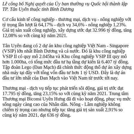
Lễ công bố Nghị quyết của Ủy ban thường vụ Quốc hội thành lập
TP. Tân Uyên thuộc tỉnh Bình Dương
Cơ cấu kinh tế công nghiệp - thương mại, dịch vụ - nông nghiệp với
tỷ trọng lần lượt là 64,17% - dịch vụ 34,6% - nông nghiệp 1,23%.
Giá trị sản xuất công nghiệp, xây dựng ước đạt 32.996 tỷ đồng, tăng
12,08% so với cùng kỳ năm 2021.
Tân Uyên đang có 2 dự án khu công nghiệp Việt Nam - Singapore
(VSIP) lớn nhất Bình Dương và cả nước. Đó là khu công nghiệp
VSIP II có quy mô 2.045ha và Khu công nghiệp VSIP III quy mô
hơn 1.000ha, có tổng mức đầu tư hạ tầng dự kiến là 6.407 tỷ đồng.
Tập đoàn Lego (Đan Mạch) đã chính thức động thổ dự án xây dựng
nhà máy tại đây với tổng vốn đầu tư hơn 1 tỷ USD. Đây là dự án
đầu tư lớn nhất của Đan Mạch vào Việt Nam từ trước tới nay.
Thương mại - dịch vụ tiếp tục phát triển sôi động, giá trị ước đạt
17.795 tỷ đồng, tăng 23,15% so với cùng kỳ năm 2021. Trung tâm
Thương mại Biconsi Uyên Hưng đã đi vào hoạt động, phục vụ mức
sống ngày càng cao của Nhân dân. Nông - Lâm nghiệp không
chiếm tỷ trọng cao nhưng tiếp tục tăng giá trị sản xuất 2,91% so
cùng kỳ năm 2021, đạt 636 tỷ đồng.