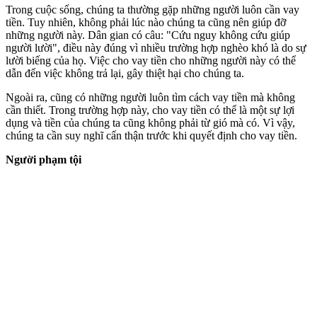
Trong cuộc sống, chúng ta thường gặp những người luôn cần vay
tiền. Tuy nhiên, không phải lúc nào chúng ta cũng nên giúp đỡ
những người này. Dân gian có câu: "Cứu nguy không cứu giúp
người lười", điều này đúng vì nhiều trường hợp nghèo khó là do sự
lười biếng của họ. Việc cho vay tiền cho những người này có thể
dẫn đến việc không trả lại, gây thiệt hại cho chúng ta.
Ngoài ra, cũng có những người luôn tìm cách vay tiền mà không
cần thiết. Trong trường hợp này, cho vay tiền có thể là một sự lợi
dụng và tiền của chúng ta cũng không phải từ gió mà có. Vì vậy,
chúng ta cần suy nghĩ cẩn thận trước khi quyết định cho vay tiền.
Người phạm tội